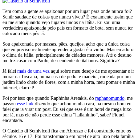
Tem como a gente se apaixonar por um lugar para onde nunca foi?
Sentir saudade de coisas que nunca viveu? É exatamente assim que
eu me sinto quando vejo lugares lindos na Itália. Eu sou uma
verdadeira apaixonada pelo país em formato de bota, sem nunca ter
colocado meus pés lá.
Sou apaixonada por massas, pães, queijos, acho que a única coisa
que eu preciso realmente aprender a gostar é o vinho. Mas eu adoro
o clima da Itália, principalmente da cidades menores. Até o destino
me fez casar com Paolo, descendente de italianos. Significa?
Já falei
mais de uma vez
aqui sobre meu desejo de me aposentar e ir
morar na Toscana, numa casa de pedra e madeira, rodeada por um
jardim lindo cheio de flores, com a minha horta, meu pomar e minha
internet, claro :P
Foi por isso que quando Raphinha Aretakis, do
raphanomundo
, me
passou
esse link
dizendo que achou minha cara, na mesma hora eu
falei que ia virar um post. Eu sei que esse é um hotel de mega luxo
por lá, mas ele não perde esse clima “italianinho”, sabe? Fiquei
encantada.
O Castello di Semivicoli fica em Abruzzo e foi construído entre os
séculos 16 e 17. Foi transformado em hotel de alto luxo pela família