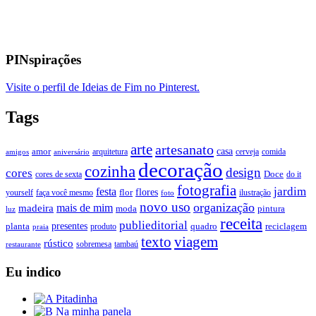
PINspirações
Visite o perfil de Ideias de Fim no Pinterest.
Tags
arte
artesanato
casa
amor
arquitetura
cerveja
comida
amigos
aniversário
decoração
cozinha
design
cores
Doce
cores de sexta
do it
fotografia
jardim
festa
flores
faça você mesmo
flor
ilustração
yourself
foto
novo uso
organização
mais de mim
madeira
moda
pintura
luz
receita
publieditorial
presentes
planta
quadro
produto
reciclagem
praia
texto
viagem
rústico
tambaú
restaurante
sobremesa
Eu indico