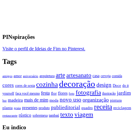
PINspirações
Visite o perfil de Ideias de Fim no Pinterest.
Tags
arte
artesanato
casa
amor
arquitetura
cerveja
comida
amigos
aniversário
decoração
cozinha
design
cores
Doce
cores de sexta
do it
fotografia
jardim
festa
flores
faça você mesmo
flor
ilustração
yourself
foto
novo uso
organização
mais de mim
madeira
moda
pintura
luz
receita
publieditorial
presentes
planta
quadro
produto
reciclagem
praia
texto
viagem
rústico
tambaú
restaurante
sobremesa
Eu indico