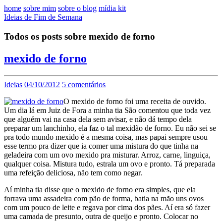
home
sobre mim
sobre o blog
mídia kit
Ideias de Fim de Semana
Todos os posts sobre mexido de forno
mexido de forno
Ideias
04/10/2012
5 comentários
O mexido de forno foi uma receita de ouvido.
Um dia lá em Juiz de Fora a minha tia São comentou que toda vez
que alguém vai na casa dela sem avisar, e não dá tempo dela
preparar um lanchinho, ela faz o tal mexidão de forno. Eu não sei se
pra todo mundo mexido é a mesma coisa, mas papai sempre usou
esse termo pra dizer que ia comer uma mistura do que tinha na
geladeira com um ovo mexido pra misturar. Arroz, carne, linguiça,
qualquer coisa. Mistura tudo, estrala um ovo e pronto. Tá preparada
uma refeição deliciosa, não tem como negar.
Aí minha tia disse que o mexido de forno era simples, que ela
forrava uma assadeira com pão de forma, batia na mão uns ovos
com um pouco de leite e regava por cima dos pães. Aí era só fazer
uma camada de presunto, outra de queijo e pronto. Colocar no