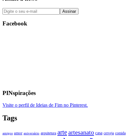
Facebook
PINspirações
Visite o perfil de Ideias de Fim no Pinterest.
Tags
arte
artesanato
casa
amor
arquitetura
cerveja
comida
amigos
aniversário