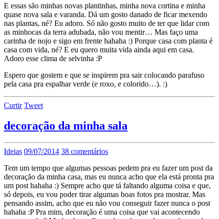
E essas são minhas novas plantinhas, minha nova cortina e minha
quase nova sala e varanda. Dá um gosto danado de ficar mexendo
nas plantas, né? Eu adoro. Só não gosto muito de ter que lidar com
as minhocas da terra adubada, não vou mentir… Mas faço uma
carinha de nojo e sigo em frente hahaha :) Porque casa com planta é
casa com vida, né? E eu quero muita vida ainda aqui em casa.
Adoro esse clima de selvinha :P
Espero que gostem e que se inspirem pra sair colocando parafuso
pela casa pra espalhar verde (e roxo, e colorido…). :)
Curtir
Tweet
decoração da minha sala
Ideias
09/07/2014
38 comentários
Tem um tempo que algumas pessoas pedem pra eu fazer um post da
decoração da minha casa, mas eu nunca acho que ela está pronta pra
um post hahaha :) Sempre acho que tá faltando alguma coisa e que,
só depois, eu vou poder tirar algumas boas fotos pra mostrar. Mas
pensando assim, acho que eu não vou conseguir fazer nunca o post
hahaha :P Pra mim, decoração é uma coisa que vai acontecendo