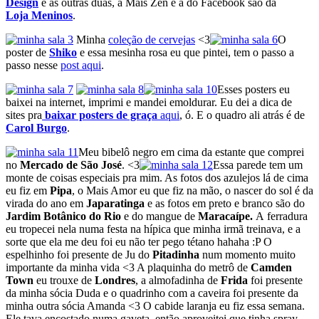
Design
e as outras duas, a Mais Zen e a do Facebook são da
Loja
Meninos
.
Minha
coleção de cervejas
<3
O
poster de
Shiko
e essa mesinha rosa eu que pintei, tem o passo a
passo nesse
post aqui
.
Esses posters eu
baixei na internet, imprimi e mandei emoldurar. Eu dei a dica de
sites pra
baixar posters de graça
aqui
, ó. E o quadro ali atrás é de
Carol Burgo
.
Meu bibelô negro em cima da estante que comprei
no
Mercado de São José
. <3
Essa parede tem um
monte de coisas especiais pra mim. As fotos dos azulejos lá de cima
eu fiz em
Pipa
, o Mais Amor eu que fiz na mão, o nascer do sol é da
virada do ano em
Japaratinga
e as fotos em preto e branco são do
Jardim Botânico do Rio
e do mangue de
Maracaípe.
A ferradura
eu tropecei nela numa festa na hípica que minha irmã treinava, e a
sorte que ela me deu foi eu não ter pego tétano hahaha :P O
espelhinho foi presente de Ju do
Pitadinha
num momento muito
importante da minha vida <3 A plaquinha do metrô de
Camden
Town
eu trouxe de
Londres
, a almofadinha de
Frida
foi presente
da minha sócia Duda e o quadrinho com a caveira foi presente da
minha outra sócia Amanda <3 O cabide laranja eu fiz essa semana.
Ele tava encostado numa gaveta, então aproveitei que tinha spray