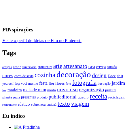
PINspirações
Visite o perfil de Ideias de Fim no Pinterest.
Tags
arte
artesanato
casa
amor
arquitetura
cerveja
comida
amigos
aniversário
decoração
cozinha
design
cores
Doce
cores de sexta
do it
fotografia
jardim
festa
flores
faça você mesmo
flor
ilustração
yourself
foto
novo uso
organização
mais de mim
madeira
moda
pintura
luz
receita
publieditorial
presentes
planta
quadro
produto
reciclagem
praia
texto
viagem
rústico
tambaú
restaurante
sobremesa
Eu indico