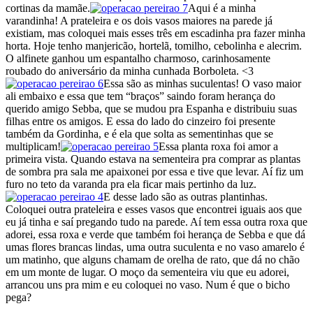
cortinas da mamãe.
Aqui é a minha
varandinha! A prateleira e os dois vasos maiores na parede já
existiam, mas coloquei mais esses três em escadinha pra fazer minha
horta. Hoje tenho manjericão, hortelã, tomilho, cebolinha e alecrim.
O alfinete ganhou um espantalho charmoso, carinhosamente
roubado do aniversário da minha cunhada Borboleta. <3
Essa são as minhas suculentas! O vaso maior
ali embaixo e essa que tem “braços” saindo foram herança do
querido amigo Sebba, que se mudou pra Espanha e distribuiu suas
filhas entre os amigos. E essa do lado do cinzeiro foi presente
também da Gordinha, e é ela que solta as sementinhas que se
multiplicam!
Essa planta roxa foi amor a
primeira vista. Quando estava na sementeira pra comprar as plantas
de sombra pra sala me apaixonei por essa e tive que levar. Aí fiz um
furo no teto da varanda pra ela ficar mais pertinho da luz.
E desse lado são as outras plantinhas.
Coloquei outra prateleira e esses vasos que encontrei iguais aos que
eu já tinha e saí pregando tudo na parede. Aí tem essa outra roxa que
adorei, essa roxa e verde que também foi herança de Sebba e que dá
umas flores brancas lindas, uma outra suculenta e no vaso amarelo é
um matinho, que alguns chamam de orelha de rato, que dá no chão
em um monte de lugar. O moço da sementeira viu que eu adorei,
arrancou uns pra mim e eu coloquei no vaso. Num é que o bicho
pega?