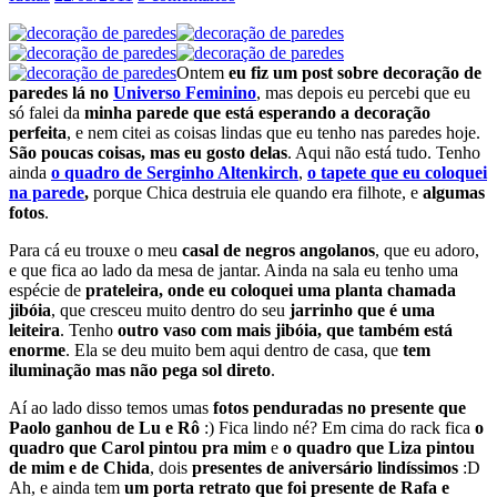
Ontem
eu fiz um post sobre decoração de
paredes lá no
Universo Feminino
, mas depois eu percebi que eu
só falei da
minha parede que está esperando a decoração
perfeita
, e nem citei as coisas lindas que eu tenho nas paredes hoje.
São poucas coisas, mas eu gosto delas
. Aqui não está tudo. Tenho
ainda
o quadro de Serginho Altenkirch
,
o tapete que eu coloquei
na parede
,
porque Chica destruia ele quando era filhote, e
algumas
fotos
.
Para cá eu trouxe o meu
casal de negros angolanos
, que eu adoro,
e que fica ao lado da mesa de jantar. Ainda na sala eu tenho uma
espécie de
prateleira, onde eu coloquei uma planta chamada
jibóia
, que cresceu muito dentro do seu
jarrinho que é uma
leiteira
. Tenho
outro vaso com mais jibóia, que também está
enorme
. Ela se deu muito bem aqui dentro de casa, que
tem
iluminação mas não pega sol direto
.
Aí ao lado disso temos umas
fotos penduradas no presente que
Paolo ganhou de Lu e Rô
:) Fica lindo né? Em cima do rack fica
o
quadro que Carol pintou pra mim
e
o quadro que Liza pintou
de mim e de Chida
, dois
presentes de aniversário lindíssimos
:D
Ah, e ainda tem
um porta retrato que foi presente de Rafa e