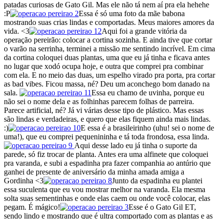
patadas curiosas de Gato Gil. Mas ele não tá nem aí pra ela hehehe
:P
Essa é só uma foto da mãe babona
mostrando suas crias lindas e comportadas. Meus maiores amores da
vida. <3
Aqui foi a grande vitória da
operação pereirão: colocar a cortina sozinha. E ainda tive que cortar
o varão na serrinha, terminei a missão me sentindo incrível. Em cima
da cortina coloquei duas plantas, uma que eu já tinha e ficava antes
no lugar que xodó ocupa hoje, e outra que comprei pra combinar
com ela. E no meio das duas, um espelho virado pra porta, pra cortar
as bad vibes. Ficou massa, né? Deu um aconchego bom danado na
sala.
Essa eu chamo de uvinha, porque eu
não sei o nome dela e as folhinhas parecem folhas de parreira.
Parece artificial, né? Já vi várias desse tipo de plástico. Mas essas
são lindas e verdadeiras, e quero que elas fiquem ainda mais lindas.
:)
E essa é a brasileirinho (uhu! sei o nome de
uma!), que eu comprei pequenininha e tá toda frondosa, essa linda.
Aqui desse lado eu já tinha o suporte da
parede, só fiz trocar de planta. Antes era uma alfinete que coloquei
pra varanda, e subi a espadinha pra fazer companhia ao antúrio que
ganhei de presente de aniversário da minha amada amiga a
Gordinha <3
Junto da espadinha eu plantei
essa suculenta que eu vou mostrar melhor na varanda. Ela mesma
solta suas sementinhas e onde elas caem ou onde você colocar, elas
pegam. É mágico!
Esse é o Gato Gil ET,
sendo lindo e mostrando que é ultra comportado com as plantas e as