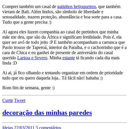
Comprei também um casal de
gatinhos beijoqueiros
, que também
vieram de Bali. Além lindos, são símbolo de liberdade e
sensualidade, trazem proteção, abundância e boa sorte para a casa.
Tudo que a gente precisa :)
Aí agora eles fazem companhia ao casal de pretinhos que minha
mãe me deu, que são da África e significam fertilidade. Pois é, ela
quer ser avó de todo jeito :P E também acompanham a carranca que
Paolo trouxe de Taperoá, interior da Paraíba, e o cachorrinho que é a
cara de Chica e eu ganhei de presente de aniversário do casal
querido
Larissa e Severo
. Minha
estante
tá ficando cada dia mais
linda :D
Ai ai, já fico olhando e tentando organizar em ordem de prioridade
tudo que eu quero daquela loja.. Tá fácil não! hahaha :)
Bom fim de semana, gente :)
Curtir
Tweet
decoração das minhas paredes
Ideias
22/03/2011
5 comentários