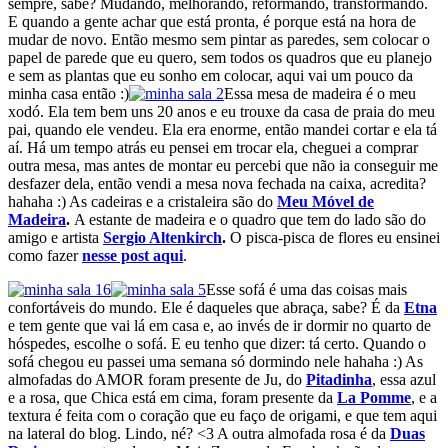
sempre, sabe? Mudando, melhorando, reformando, transformando.
E quando a gente achar que está pronta, é porque está na hora de
mudar de novo. Então mesmo sem pintar as paredes, sem colocar o
papel de parede que eu quero, sem todos os quadros que eu planejo
e sem as plantas que eu sonho em colocar, aqui vai um pouco da
minha casa então :)
Essa mesa de madeira é o meu
xodó. Ela tem bem uns 20 anos e eu trouxe da casa de praia do meu
pai, quando ele vendeu. Ela era enorme, então mandei cortar e ela tá
aí. Há um tempo atrás eu pensei em trocar ela, cheguei a comprar
outra mesa, mas antes de montar eu percebi que não ia conseguir me
desfazer dela, então vendi a mesa nova fechada na caixa, acredita?
hahaha :) As cadeiras e a cristaleira são do
Meu Móvel de
Madeira
.
A estante de madeira e o quadro que tem do lado são do
amigo e artista
Sergio Altenkirch
.
O pisca-pisca de flores eu ensinei
como fazer
nesse post aqui
.
Esse sofá é uma das coisas mais
confortáveis do mundo. Ele é daqueles que abraça, sabe? É da
Etna
e tem gente que vai lá em casa e, ao invés de ir dormir no quarto de
hóspedes, escolhe o sofá. E eu tenho que dizer: tá certo. Quando o
sofá chegou eu passei uma semana só dormindo nele hahaha :) As
almofadas do AMOR foram presente de Ju, do
Pitadinha
, essa azul
e a rosa, que Chica está em cima, foram presente da
La Pomme
, e a
textura é feita com o coração que eu faço de origami, e que tem aqui
na lateral do blog. Lindo, né? <3 A outra almofada rosa é da
Duas