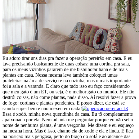
Eu adoro tirar uns dias pra fazer a operação pereirão em casa. E eu
tava precisando basicamente de duas coisas: uma cortina pra sala,
para os meus vizinhos pararem de me bisbilhotar haha e de mais
plantas em casa. Nessa mesma leva também coloquei umas
prateleiras na área de serviço e na cozinha, mas o mais importante
foi a sala e a varanda. E claro que tudo isso eu faço considerando
que meu gato é um ET, ou seja, é o melhor gato do mundo. Ele não
destrói coisas, não come plantas, nada disso. Aí resolvi fazer a prova
de fogo: cortinas e plantas pendentes. E posso dizer, ele está se
saindo super bem e não mexeu em nada!
Essa é xodó, minha nova queridinha da casa. Eu tô completamente
apaixonada por ela. Nem adianta me perguntar porque eu não sei o
nome de nenhuma planta, é uma vergonha. Me dizem e eu esqueço
na mesma hora. Mas é isso, chamo ela de xodó e ela é linda. E fica
na posição mais perigosa, perto do braço do sofá e ao alcance das