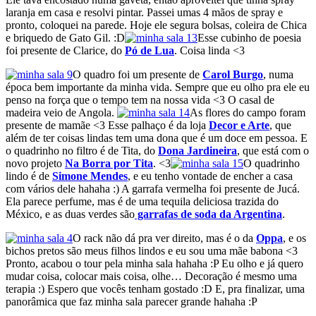
laranja em casa e resolvi pintar. Passei umas 4 mãos de spray e
pronto, coloquei na parede. Hoje ele segura bolsas, coleira de Chica
e briquedo de Gato Gil. :D
Esse cubinho de poesia
foi presente de Clarice, do
Pó de Lua
. Coisa linda <3
O quadro foi um presente de
Carol Burgo
, numa
época bem importante da minha vida. Sempre que eu olho pra ele eu
penso na força que o tempo tem na nossa vida <3 O casal de
madeira veio de Angola.
As flores do campo foram
presente de mamãe <3 Esse palhaço é da loja
Decor e Arte
, que
além de ter coisas lindas tem uma dona que é um doce em pessoa. E
o quadrinho no filtro é de Tita, do
Dona Jardineira
, que está com o
novo projeto
Na Borra por Tita
. <3
O quadrinho
lindo é de
Simone Mendes
, e eu tenho vontade de encher a casa
com vários dele hahaha :) A garrafa vermelha foi presente de Jucá.
Ela parece perfume, mas é de uma tequila deliciosa trazida do
México, e as duas verdes são
garrafas de soda da Argentina
.
O rack não dá pra ver direito, mas é o da
Oppa
, e os
bichos pretos são meus filhos lindos e eu sou uma mãe babona <3
Pronto, acabou o tour pela minha sala hahaha :P Eu olho e já quero
mudar coisa, colocar mais coisa, olhe… Decoração é mesmo uma
terapia :) Espero que vocês tenham gostado :D E, pra finalizar, uma
panorâmica que faz minha sala parecer grande hahaha :P