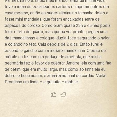
Na mesma hora. Então meu marido, amor da minha vida,
teve a ideia de escanear os cartões e imprimir outros em
casa mesmo, então eu sugeri diminuir o tamanho deles e
fazer mini mandalas, que foram encaixadas entre os
espaços do cordão. Como eram quase 23h e eu não podia
furar o teto do quarto, mas queria ver pronto, peguei uma
das mandalinhas e coloquei dupla-face segurando o nylon
e colando no teto. Caiu depois de 2 dias. Então furei e
escondi o gancho com a mesma mandalinha. O peso do
móbile eu fiz com um pedaço de ametista, que minha
secretária fez o favor de quebrar. Amarrei ela com uma fita
de cetim, que era muito larga, mas como só tinha ela eu
dobrei e ficou assim, e amarrei no final do cordão. Voilà!
Prontinho um lindo – e gratuito – móbile.
Curtir
Tweet