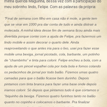
minha querida Maguinha, dessa vez com a participação do
meu sobrinho lindo, Felipe. Com as palavras da própria:
“
Final de semana com filho em casa não é mole, a gente tem
que se virar em 1000 pra dar conta de tudo e ainda distrair a
molecada. A minha ideia desse fim de semana ficou ainda mais
divertida porque contei com a ajuda de Felipe, pra fazermos um
lindo mobile e assim decorar o quarto dele. Ainda
reaproveitando o que antes iria para o lixo, usei pra fazer esse
mobile uma bexiga, jornal picotado, cola, barbante, um potinho
de “chambinho” e tinta para colorir. Felipe encheu a bola, com a
ajuda de um pincel espalhei cola por toda bola e fomos colando
os pedacinhos de jornal por todo balão. Fizemos umas quatro
camadas para que o balão ficasse bem durinho. Depois
pintamos com tinta branca para fazer uma base onde depois
iriamos colorir. Só depois que pintamos tudo é que cortamos o
“biquinho da bexiga. Fizemos quatro furinhos tanto no balão
quanto no copinho e colocamos o barbante. Pra finalizar