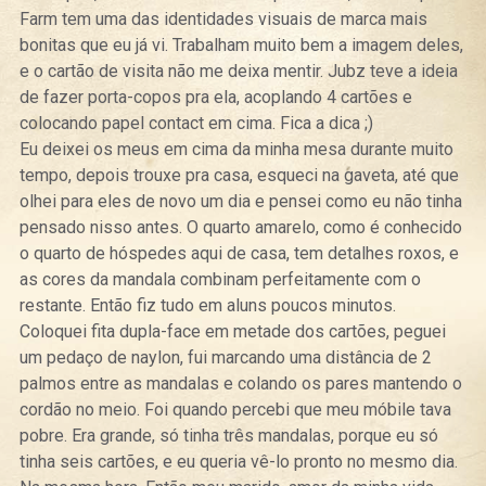
Farm tem uma das identidades visuais de marca mais
bonitas que eu já vi. Trabalham muito bem a imagem deles,
e o cartão de visita não me deixa mentir. Jubz teve a ideia
de fazer porta-copos pra ela, acoplando 4 cartões e
colocando papel contact em cima. Fica a dica ;)
Eu deixei os meus em cima da minha mesa durante muito
tempo, depois trouxe pra casa, esqueci na gaveta, até que
olhei para eles de novo um dia e pensei como eu não tinha
pensado nisso antes. O quarto amarelo, como é conhecido
o quarto de hóspedes aqui de casa, tem detalhes roxos, e
as cores da mandala combinam perfeitamente com o
restante. Então fiz tudo em aluns poucos minutos.
Coloquei fita dupla-face em metade dos cartões, peguei
um pedaço de naylon, fui marcando uma distância de 2
palmos entre as mandalas e colando os pares mantendo o
cordão no meio. Foi quando percebi que meu móbile tava
pobre. Era grande, só tinha três mandalas, porque eu só
tinha seis cartões, e eu queria vê-lo pronto no mesmo dia.