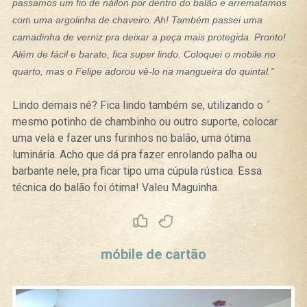
passamos um fio de náilon por dentro do balão e arrematamos
com uma argolinha de chaveiro. Ah! Também passei uma
camadinha de verniz pra deixar a peça mais protegida. Pronto!
Além de fácil e barato, fica super lindo. Coloquei o mobile no
quarto, mas o Felipe adorou vê-lo na mangueira do quintal.”
Lindo demais né? Fica lindo também se, utilizando o
mesmo potinho de chambinho ou outro suporte, colocar
uma vela e fazer uns furinhos no balão, uma ótima
luminária. Acho que dá pra fazer enrolando palha ou
barbante nele, pra ficar tipo uma cúpula rústica. Essa
técnica do balão foi ótima! Valeu Maguinha.
Curtir
Tweet
móbile de cartão