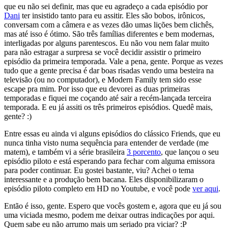
que eu não sei definir, mas que eu agradeço a cada episódio por
Dani
ter insistido tanto para eu assitir. Eles são bobos, irônicos,
conversam com a câmera e as vezes dão umas lições bem clichês,
mas até isso é ótimo. São três famílias diferentes e bem modernas,
interligadas por alguns parentescos. Eu não vou nem falar muito
para não estragar a surpresa se você decidir assistir o primeiro
episódio da primeira temporada. Vale a pena, gente. Porque as vezes
tudo que a gente precisa é dar boas risadas vendo uma besteira na
televisão (ou no computador), e Modern Family tem sido esse
escape pra mim. Por isso que eu devorei as duas primeiras
temporadas e fiquei me coçando até sair a recém-lançada terceira
temporada. E eu já assiti os três primeiros episódios. Quedê mais,
gente? :)
Entre essas eu ainda vi alguns episódios do clássico Friends, que eu
nunca tinha visto numa sequência para entender de verdade (me
matem), e também vi a série brasileira
3 porcento
, que lançou o seu
episódio piloto e está esperando para fechar com alguma emissora
para poder continuar. Eu gostei bastante, viu? Achei o tema
interessante e a produção bem bacana. Eles disponibilizaram o
episódio piloto completo em HD no Youtube, e você pode
ver aqui
.
Então é isso, gente. Espero que vocês gostem e, agora que eu já sou
uma viciada mesmo, podem me deixar outras indicações por aqui.
Quem sabe eu não arrumo mais um seriado pra viciar? :P