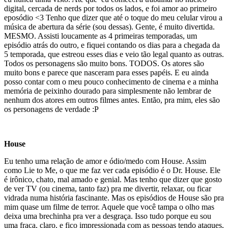
digital, cercada de nerds por todos os lados, e foi amor ao primeiro
eposódio <3 Tenho que dizer que até o toque do meu celular virou a
música de abertura da série (sou dessas). Gente, é muito divertida.
MESMO. Assisti loucamente as 4 primeiras temporadas, um
episódio atrás do outro, e fiquei contando os dias para a chegada da
5 temporada, que estreou esses dias e veio tão legal quanto as outras.
Todos os personagens são muito bons. TODOS. Os atores são
muito bons e parece que nasceram para esses papéis. E eu ainda
posso contar com o meu pouco conhecimento de cinema e a minha
memória de peixinho dourado para simplesmente não lembrar de
nenhum dos atores em outros filmes antes. Então, pra mim, eles são
os personagens de verdade :P
House
Eu tenho uma relação de amor e ódio/medo com House. Assim
como Lie to Me, o que me faz ver cada episódio é o Dr. House. Ele
é irônico, chato, mal amado e genial. Mas tenho que dizer que gosto
de ver TV (ou cinema, tanto faz) pra me divertir, relaxar, ou ficar
vidrada numa história fascinante. Mas os episódios de House são pra
mim quase um filme de terror. Aquele que você tampa o olho mas
deixa uma brechinha pra ver a desgraça. Isso tudo porque eu sou
uma fraca, claro, e fico impressionada com as pessoas tendo ataques,