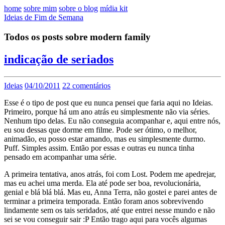
home
sobre mim
sobre o blog
mídia kit
Ideias de Fim de Semana
Todos os posts sobre modern family
indicação de seriados
Ideias
04/10/2011
22 comentários
Esse é o tipo de post que eu nunca pensei que faria aqui no Ideias.
Primeiro, porque há um ano atrás eu simplesmente não via séries.
Nenhum tipo delas. Eu não conseguia acompanhar e, aqui entre nós,
eu sou dessas que dorme em filme. Pode ser ótimo, o melhor,
animadão, eu posso estar amando, mas eu simplesmente durmo.
Puff. Simples assim. Então por essas e outras eu nunca tinha
pensado em acompanhar uma série.
A primeira tentativa, anos atrás, foi com Lost. Podem me apedrejar,
mas eu achei uma merda. Ela até pode ser boa, revolucionária,
genial e blá blá blá. Mas eu, Anna Terra, não gostei e parei antes de
terminar a primeira temporada. Então foram anos sobrevivendo
lindamente sem os tais seridados, até que entrei nesse mundo e não
sei se vou conseguir sair :P Então trago aqui para vocês algumas