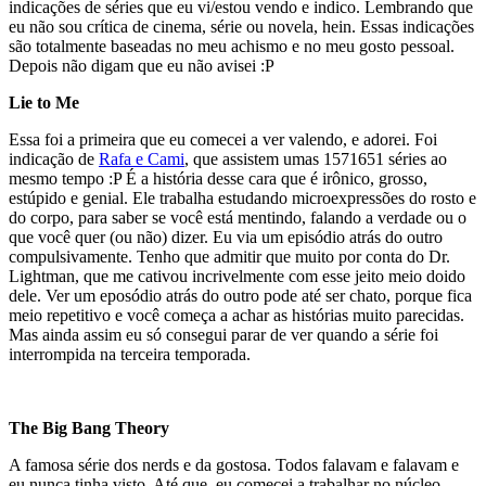
indicações de séries que eu vi/estou vendo e indico. Lembrando que
eu não sou crítica de cinema, série ou novela, hein. Essas indicações
são totalmente baseadas no meu achismo e no meu gosto pessoal.
Depois não digam que eu não avisei :P
Lie to Me
Essa foi a primeira que eu comecei a ver valendo, e adorei. Foi
indicação de
Rafa e Cami
, que assistem umas 1571651 séries ao
mesmo tempo :P É a história desse cara que é irônico, grosso,
estúpido e genial. Ele trabalha estudando microexpressões do rosto e
do corpo, para saber se você está mentindo, falando a verdade ou o
que você quer (ou não) dizer. Eu via um episódio atrás do outro
compulsivamente. Tenho que admitir que muito por conta do Dr.
Lightman, que me cativou incrivelmente com esse jeito meio doido
dele. Ver um eposódio atrás do outro pode até ser chato, porque fica
meio repetitivo e você começa a achar as histórias muito parecidas.
Mas ainda assim eu só consegui parar de ver quando a série foi
interrompida na terceira temporada.
The Big Bang Theory
A famosa série dos nerds e da gostosa. Todos falavam e falavam e
eu nunca tinha visto. Até que eu comecei a trabalhar no núcleo