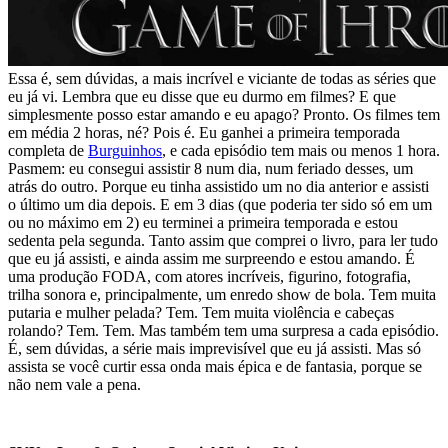
Essa é, sem dúvidas, a mais incrível e viciante de todas as séries que
eu já vi. Lembra que eu disse que eu durmo em filmes? E que
simplesmente posso estar amando e eu apago? Pronto. Os filmes tem
em média 2 horas, né? Pois é. Eu ganhei a primeira temporada
completa de
Burguinhos
, e cada episódio tem mais ou menos 1 hora.
Pasmem: eu consegui assistir 8 num dia, num feriado desses, um
atrás do outro. Porque eu tinha assistido um no dia anterior e assisti
o último um dia depois. E em 3 dias (que poderia ter sido só em um
ou no máximo em 2) eu terminei a primeira temporada e estou
sedenta pela segunda. Tanto assim que comprei o livro, para ler tudo
que eu já assisti, e ainda assim me surpreendo e estou amando. É
uma produção FODA, com atores incríveis, figurino, fotografia,
trilha sonora e, principalmente, um enredo show de bola. Tem muita
putaria e mulher pelada? Tem. Tem muita violência e cabeças
rolando? Tem. Tem. Mas também tem uma surpresa a cada episódio.
É, sem dúvidas, a série mais imprevisível que eu já assisti. Mas só
assista se você curtir essa onda mais épica e de fantasia, porque se
não nem vale a pena.