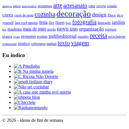
arte
artesanato
casa
amor
arquitetura
cerveja
comida
amigos
aniversário
decoração
cozinha
design
cores
Doce
cores de sexta
do it
fotografia
jardim
festa
flores
faça você mesmo
flor
ilustração
yourself
foto
novo uso
organização
mais de mim
madeira
moda
pintura
luz
receita
publieditorial
presentes
planta
quadro
produto
reciclagem
praia
texto
viagem
rústico
tambaú
restaurante
sobremesa
Eu indico
© 2026 - ideias de fim de semana