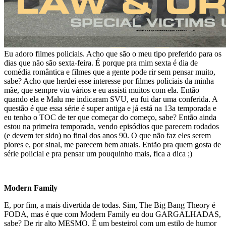
Eu adoro filmes policiais. Acho que são o meu tipo preferido para os
dias que não são sexta-feira. É porque pra mim sexta é dia de
comédia romântica e filmes que a gente pode rir sem pensar muito,
sabe? Acho que herdei esse interesse por filmes policiais da minha
mãe, que sempre viu vários e eu assisti muitos com ela. Então
quando ela e Malu me indicaram SVU, eu fui dar uma conferida. A
questão é que essa série é super antiga e já está na 13a temporada e
eu tenho o TOC de ter que começar do começo, sabe? Então ainda
estou na primeira temporada, vendo episódios que parecem rodados
(e devem ter sido) no final dos anos 90. O que não faz eles serem
piores e, por sinal, me parecem bem atuais. Então pra quem gosta de
série policial e pra pensar um pouquinho mais, fica a dica ;)
Modern Family
E, por fim, a mais divertida de todas. Sim, The Big Bang Theory é
FODA, mas é que com Modern Family eu dou GARGALHADAS,
sabe? De rir alto MESMO. É um besteirol com um estilo de humor