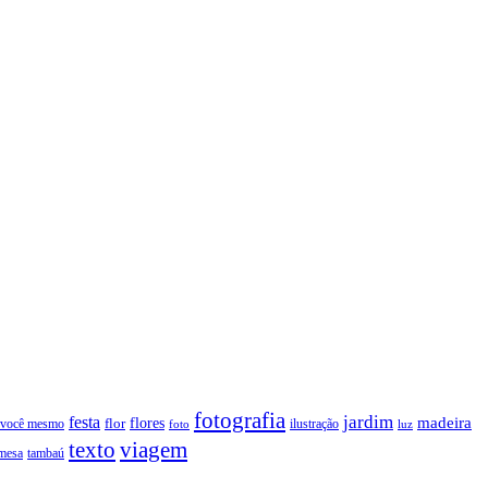
fotografia
jardim
festa
flores
madeira
 você mesmo
flor
ilustração
foto
luz
texto
viagem
tambaú
mesa