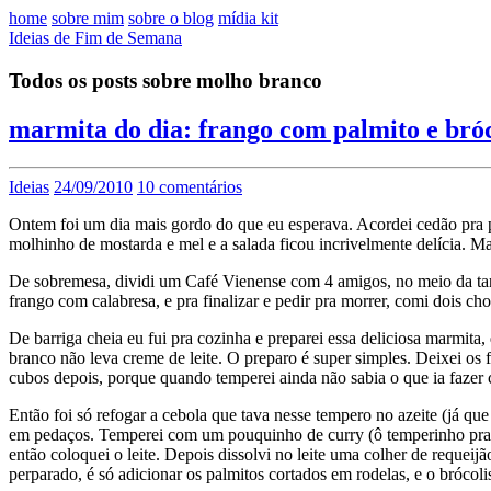
home
sobre mim
sobre o blog
mídia kit
Ideias de Fim de Semana
Todos os posts sobre molho branco
marmita do dia: frango com palmito e bróc
Ideias
24/09/2010
10 comentários
Ontem foi um dia mais gordo do que eu esperava. Acordei cedão pra 
molhinho de mostarda e mel e a salada ficou incrivelmente delícia. 
De sobremesa, dividi um Café Vienense com 4 amigos, no meio da tard
frango com calabresa, e pra finalizar e pedir pra morrer, comi dois cho
De barriga cheia eu fui pra cozinha e preparei essa deliciosa marmita
branco não leva creme de leite. O preparo é super simples. Deixei os f
cubos depois, porque quando temperei ainda não sabia o que ia fazer c
Então foi só refogar a cebola que tava nesse tempero no azeite (já qu
em pedaços. Temperei com um pouquinho de curry (ô temperinho pra co
então coloquei o leite. Depois dissolvi no leite uma colher de requei
perparado, é só adicionar os palmitos cortados em rodelas, e o brócoli