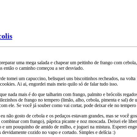
olis
preparar uma mega salada e chapear um peitinho de frango com cebola,
Mas então o caminho começou a ser desviado.
e tomei um capuccino, belisquei uns biscoitinhos recheados, na volta 
cookies. Ai ai, engordei mais meio quilo só de falar tudo isso.
, que nada mais é do que talharim com frango, palmito e brócolis regad
ilezinhos de frango no tempero (limão, alho, cebola, pimenta e sal) de 
om ele. Se você já souber como vai cortar, pode deixar ele no tempero 
e eu não gosto de cebola e os pedaços estavam grandes, mas se você gost
mbinar com frango), páprica picante e noz moscada. Deixei ele libera
jão e um pouquinho de amido de milho, e joguei na mistura. Esperei eng
s devidamente cozido no vapo e cortado. Simples e delícia :)