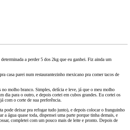
 determinada a perder 5 dos 2kg que eu ganhei. Fiz ainda um
pra casa parei num restaurantezinho mexicano pra comer tacos de
os no molho branco. Simples, delícia e leve, já que o meu molho
um dia para o outro, e depois cortei em cubos grandes. Eu cortei os
já com o corte de sua preferência.
a pode deixar pra refogar tudo junto), e depois colocar o franguinho
r a água quase toda, dispensei uma parte porque tinha demais, e
rossar, completei com um pouco mais de leite e pronto. Depois de