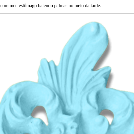
e com meu estômago batendo palmas no meio da tarde.