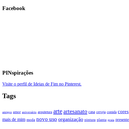
Facebook
PINspirações
Visite o perfil de Ideias de Fim no Pinterest.
Tags
arte
artesanato
cores
casa
amor
arquitetura
cerveja
comida
amigos
aniversário
novo uso
organização
mais de mim
presente
moda
pintura
planta
praia