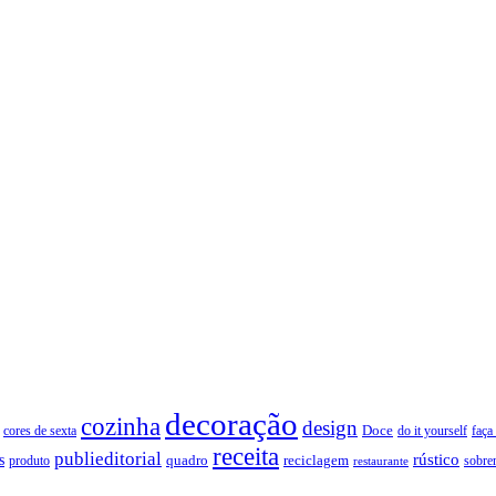
decoração
cozinha
design
Doce
cores de sexta
faça
do it yourself
receita
publieditorial
rústico
s
quadro
produto
reciclagem
restaurante
sobre