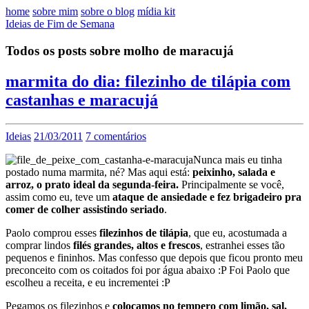
home
sobre mim
sobre o blog
mídia kit
Ideias de Fim de Semana
Todos os posts sobre molho de maracujá
marmita do dia: filezinho de tilápia com
castanhas e maracujá
Ideias
21/03/2011
7 comentários
Nunca mais eu tinha
postado numa marmita, né? Mas aqui está:
peixinho, salada e
arroz, o prato ideal da segunda-feira.
Principalmente se você,
assim como eu, teve um
ataque de ansiedade e fez brigadeiro pra
comer de colher assistindo seriado
.
Paolo comprou esses
filezinhos de tilápia
, que eu, acostumada a
comprar lindos
filés grandes, altos e frescos
, estranhei esses tão
pequenos e fininhos. Mas confesso que depois que ficou pronto meu
preconceito com os coitados foi por água abaixo :P Foi Paolo que
escolheu a receita, e eu incrementei :P
Pegamos os filezinhos e
colocamos no tempero com limão, sal,