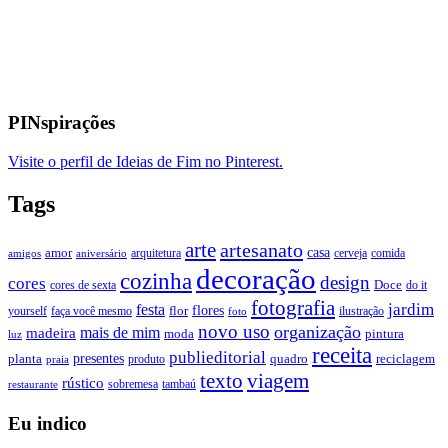
PINspirações
Visite o perfil de Ideias de Fim no Pinterest.
Tags
arte
artesanato
casa
amor
arquitetura
cerveja
comida
amigos
aniversário
decoração
cozinha
design
cores
Doce
cores de sexta
do it
fotografia
jardim
festa
flores
faça você mesmo
flor
ilustração
yourself
foto
novo uso
organização
mais de mim
madeira
moda
pintura
luz
receita
publieditorial
presentes
planta
quadro
produto
reciclagem
praia
texto
viagem
rústico
tambaú
restaurante
sobremesa
Eu indico