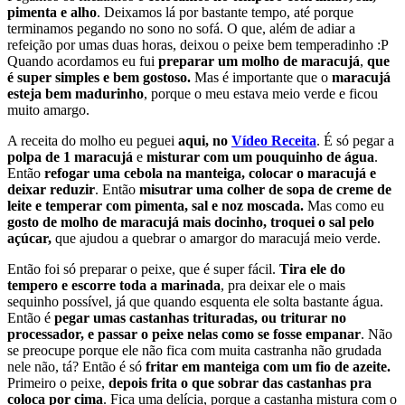
pimenta e alho
. Deixamos lá por bastante tempo, até porque
terminamos pegando no sono no sofá. O que, além de adiar a
refeição por umas duas horas, deixou o peixe bem temperadinho :P
Quando acordamos eu fui
preparar um molho de maracujá
,
que
é super simples e bem gostoso.
Mas é importante que o
maracujá
esteja bem madurinho
, porque o meu estava meio verde e ficou
muito amargo.
A receita do molho eu peguei
aqui, no
Vídeo Receita
. É só pegar a
polpa de 1 maracujá
e
misturar com um pouquinho de água
.
Então
refogar uma cebola na manteiga, colocar o maracujá e
deixar reduzir
. Então
misutrar uma colher de sopa de creme de
leite e temperar com pimenta, sal e noz moscada.
Mas como eu
gosto de molho de maracujá mais docinho, troquei o sal pelo
açúcar,
que ajudou a quebrar o amargor do maracujá meio verde.
Então foi só preparar o peixe, que é super fácil.
Tira ele do
tempero e escorre toda a marinada
, pra deixar ele o mais
sequinho possível, já que quando esquenta ele solta bastante água.
Então é
pegar umas castanhas trituradas, ou triturar no
processador, e passar o peixe nelas como se fosse empanar
. Não
se preocupe porque ele não fica com muita castranha não grudada
nele não, tá? Então é só
fritar em manteiga com um fio de azeite.
Primeiro o peixe,
depois frita o que sobrar das castanhas pra
coloca por cima
. Fica uma delícia, porque a castanha mistura com o