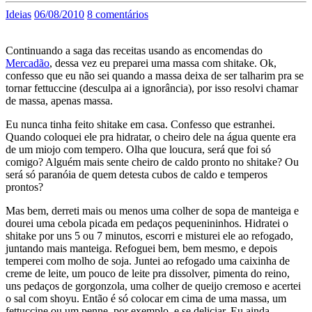
Ideias
06/08/2010
8 comentários
Continuando a saga das receitas usando as encomendas do
Mercadão
, dessa vez eu preparei uma massa com shitake. Ok,
confesso que eu não sei quando a massa deixa de ser talharim pra se
tornar fettuccine (desculpa ai a ignorância), por isso resolvi chamar
de massa, apenas massa.
Eu nunca tinha feito shitake em casa. Confesso que estranhei.
Quando coloquei ele pra hidratar, o cheiro dele na água quente era
de um miojo com tempero. Olha que loucura, será que foi só
comigo? Alguém mais sente cheiro de caldo pronto no shitake? Ou
será só paranóia de quem detesta cubos de caldo e temperos
prontos?
Mas bem, derreti mais ou menos uma colher de sopa de manteiga e
dourei uma cebola picada em pedaços pequenininhos. Hidratei o
shitake por uns 5 ou 7 minutos, escorri e misturei ele ao refogado,
juntando mais manteiga. Refoguei bem, bem mesmo, e depois
temperei com molho de soja. Juntei ao refogado uma caixinha de
creme de leite, um pouco de leite pra dissolver, pimenta do reino,
uns pedaços de gorgonzola, uma colher de queijo cremoso e acertei
o sal com shoyu. Então é só colocar em cima de uma massa, um
fettuccine ou um penne, por exemplo, e se deliciar. Eu ainda