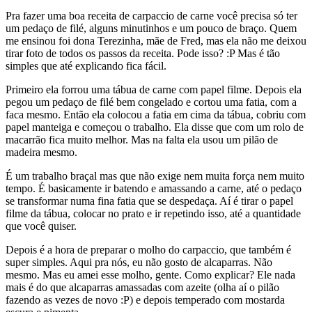
Pra fazer uma boa receita de carpaccio de carne você precisa só ter
um pedaço de filé, alguns minutinhos e um pouco de braço. Quem
me ensinou foi dona Terezinha, mãe de Fred, mas ela não me deixou
tirar foto de todos os passos da receita. Pode isso? :P Mas é tão
simples que até explicando fica fácil.
Primeiro ela forrou uma tábua de carne com papel filme. Depois ela
pegou um pedaço de filé bem congelado e cortou uma fatia, com a
faca mesmo. Então ela colocou a fatia em cima da tábua, cobriu com
papel manteiga e começou o trabalho. Ela disse que com um rolo de
macarrão fica muito melhor. Mas na falta ela usou um pilão de
madeira mesmo.
É um trabalho braçal mas que não exige nem muita força nem muito
tempo. É basicamente ir batendo e amassando a carne, até o pedaço
se transformar numa fina fatia que se despedaça. Aí é tirar o papel
filme da tábua, colocar no prato e ir repetindo isso, até a quantidade
que você quiser.
Depois é a hora de preparar o molho do carpaccio, que também é
super simples. Aqui pra nós, eu não gosto de alcaparras. Não
mesmo. Mas eu amei esse molho, gente. Como explicar? Ele nada
mais é do que alcaparras amassadas com azeite (olha aí o pilão
fazendo as vezes de novo :P) e depois temperado com mostarda