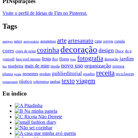
PINspirações
Visite o perfil de Ideias de Fim no Pinterest.
Tags
arte
artesanato
casa
amor
arquitetura
cerveja
comida
amigos
aniversário
decoração
cozinha
design
cores
Doce
cores de sexta
do it
fotografia
jardim
festa
flores
faça você mesmo
flor
ilustração
yourself
foto
novo uso
organização
mais de mim
madeira
moda
pintura
luz
receita
publieditorial
presentes
planta
quadro
produto
reciclagem
praia
texto
viagem
rústico
tambaú
restaurante
sobremesa
Eu indico