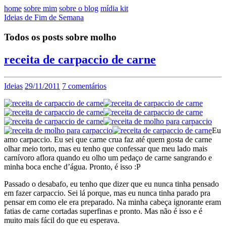
home
sobre mim
sobre o blog
mídia kit
Ideias de Fim de Semana
Todos os posts sobre molho
receita de carpaccio de carne
Ideias
29/11/2011
7 comentários
Eu
amo carpaccio. Eu sei que carne crua faz até quem gosta de carne
olhar meio torto, mas eu tenho que confessar que meu lado mais
carnívoro aflora quando eu olho um pedaço de carne sangrando e
minha boca enche d’água. Pronto, é isso :P
Passado o desabafo, eu tenho que dizer que eu nunca tinha pensado
em fazer carpaccio. Sei lá porque, mas eu nunca tinha parado pra
pensar em como ele era preparado. Na minha cabeça ignorante eram
fatias de carne cortadas superfinas e pronto. Mas não é isso e é
muito mais fácil do que eu esperava.