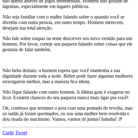
não queira através de jogos sentimentais. Homens não gostam de
lágrimas, especialmente em lugares públicos.
Não seja familiar com o maître falando sobre o quando você se
divertiu com outra pessoa, em outro tempo. Homens merecem,
desejam sua total atenção.
Não fale sobre roupas ou tente descrever seu novo vestido para um
homem. Por favor, corteje seu paquera falando sobre coisas que ele
gostaria de falar também.
Não beba demais, o homem espera que você mantenha a sua
dignidade durante toda a noite. Beber pode fazer algumas mulheres
enxergarem melhor, mas a maioria fica idiota.
Não fique falando com outro homem. A última gota é exagerar no
licor. Existem chances do seu paquera nunca mais ligar pra você!
Ok, confesso que terminei o post com uma pontada de revolta, mas
os sutiãs já foram queimados, eu sou uma mulher bem resolvida e
dou risada do machismo. Vamos, vamos rir juntas! hahaha! :P
Curtir
Tweet