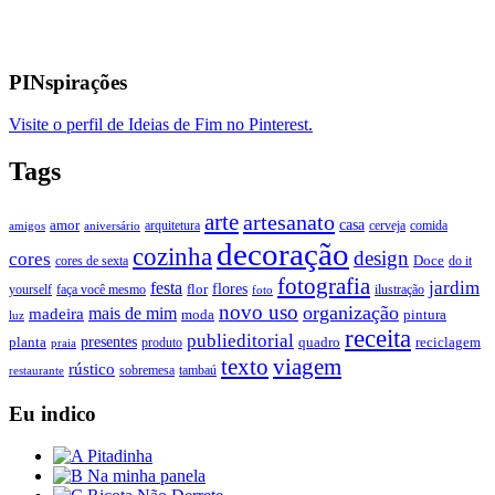
PINspirações
Visite o perfil de Ideias de Fim no Pinterest.
Tags
arte
artesanato
casa
amor
arquitetura
cerveja
comida
amigos
aniversário
decoração
cozinha
design
cores
Doce
cores de sexta
do it
fotografia
jardim
festa
flores
faça você mesmo
flor
ilustração
yourself
foto
novo uso
organização
mais de mim
madeira
moda
pintura
luz
receita
publieditorial
presentes
planta
quadro
produto
reciclagem
praia
texto
viagem
rústico
tambaú
restaurante
sobremesa
Eu indico