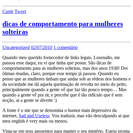
Curtir
Tweet
dicas de comportamento para mulheres
solteiras
Uncategorized
02/07/2010
1 comentário
Quando meu querido fornecedor de links legais, Lusenalto, me
passou esse daqui, eu vi que tinha que postar. São dicas de
comportamento para as mulheres solteiras, mas dos anos 1938! Dei
ótimas risadas, claro, porque esse tempo já passou. Quando eu
penso que as mulheres tinham que andar sob as rédeas dos homens e
da sociedade me dá aquela queimação de revolta no meio do peito,
principalmente quando a gente vê que faz tão pouco tempo… Mas
quando a gente vê pra rir, e percebe que é tão ridículo que é sem
noção, ai a gente se diverte :)
A fonte é o site que se denomina o humor mais depressivo da
internet,
Sad and Useless
. Vou traduzir, mas vão desculpando ai que
meu english é very mais ou menos.
Vista-se em seus aposentos para manter o seu mistério. Esteja pronta