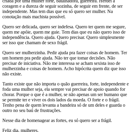
criada por uma mulher forte, batalhadora, guerreira. Herdei a
coragem e a dureza de seguir sozinha, de seguir em frente, de ser
independente. Mas tem dias que eu só quero ser mulher. Na
conotação mais machista possível.
Quero ser delicada, quero ser indefesa. Quero ter quem me segure,
quem me apóie, quem me guie. Tem dias que eu não quero isso de
independência. Quero ajuda. Quero precisar. Quero simplesmente
ser isso que chamam de sexo frágil.
Quero ser mulherzinha. Pedir ajuda pra fazer coisas de homem. Ter
um homem pra pedir ajuda. Não ter que tomar decisões. Não
precisar de iniciativa. Não me interessa se acham sexista isso de
mulherzinha e coisas de homem. Acho hipócrita quem diz que isso
não existe.
Tanto existe que não importa o quão guerreira, forte, independente e
foda uma mulher seja, ela sempre vai precisar de apoio quando for
chorar. Porque o que é a mulher, se não apenas um ser humano que
se permite ter e viver os dois lados da moeda. O forte e o frágil.
Tenho pena de quem levanta a bandeira só de um deles e guarda o
outro no seu baú de frustrações.
Nesse dia de homenagear as fortes, eu só quero ser a frágil.
Feliz dia, mulheres.