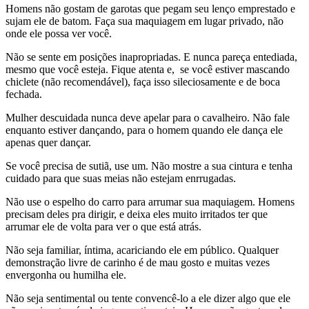
Homens não gostam de garotas que pegam seu lenço emprestado e
sujam ele de batom. Faça sua maquiagem em lugar privado, não
onde ele possa ver você.
Não se sente em posições inapropriadas. E nunca pareça entediada,
mesmo que você esteja. Fique atenta e, se você estiver mascando
chiclete (não recomendável), faça isso sileciosamente e de boca
fechada.
Mulher descuidada nunca deve apelar para o cavalheiro. Não fale
enquanto estiver dançando, para o homem quando ele dança ele
apenas quer dançar.
Se você precisa de sutiã, use um. Não mostre a sua cintura e tenha
cuidado para que suas meias não estejam enrrugadas.
Não use o espelho do carro para arrumar sua maquiagem. Homens
precisam deles pra dirigir, e deixa eles muito irritados ter que
arrumar ele de volta para ver o que está atrás.
Não seja familiar, íntima, acariciando ele em público. Qualquer
demonstração livre de carinho é de mau gosto e muitas vezes
envergonha ou humilha ele.
Não seja sentimental ou tente convencê-lo a ele dizer algo que ele