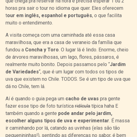
que chega pra reservar na hora e precisa esperar 1 ou 2
horas pra sair o tour no idioma que quer. Eles oferecem
t
our em inglês, espanhol e português
, o que facilita
muito o entendimento.
A visita começa com uma caminhada até essa casa
maravilhosa, que era a casa de veraneio da família que
fundou a
Concha y Toro
. O lugar lá é lindo. Enorme, cheio
de árvores maravilhosas, um lago, flores, pássaros, é
realmente muito bonito. Depois passamos pelo “
Jardim
de Variedades
“, que é um lugar com todos os tipos de
uva que existem no Chile. TODOS. Se é um tipo de uva que
dá no Chile, tem lá.
Aí é quando o guia pega um
cacho de uvas
pra gente
fazer esse tipo de foto turística
ridícula
típica haha E
também quando a gente
pode andar pelo jardim,
escolher alguns tipos de uva e experimentar
. É massa
ir caminhando por lá, catando as uvinhas (elas são tão
pequenininhas!), sentindo as diferenças no sabor, é bem