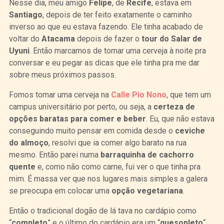
Nesse dia, meu amigo
Felipe
, de
Recife
, estava em
Santiago
, depois de ter feito exatamente o caminho
inverso ao que eu estava fazendo. Ele tinha acabado de
voltar do
Atacama
depois de fazer o
tour do Salar de
Uyuni
. Então marcamos de tomar uma cerveja à noite pra
conversar e eu pegar as dicas que ele tinha pra me dar
sobre meus próximos passos.
Fomos tomar uma cerveja na
Calle Pio Nono
, que tem um
campus universitário por perto, ou seja, a
certeza de
opções baratas para comer e beber
. Eu, que não estava
conseguindo muito pensar em comida desde o
ceviche
do almoço
, resolvi que ia comer algo barato na rua
mesmo. Então parei numa
barraquinha de cachorro
quente
e, como não como carne, fui ver o que tinha pra
mim. É massa ver que nos lugares mais simples a galera
se preocupa em colocar uma
opção vegetariana
.
Então o tradicional dogão de lá tava no cardápio como
“
completo
” e o último do cardápio era um “
quesopleto
“,