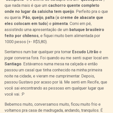
que nada mais é que um
cachorro quente completo
onde no lugar da salsicha tem queijo
. Perfeito pra o que
eu queria.
Pão
,
queijo
,
palta
(
o creme de abacate que
eles colocam em tudo
) e
pimenta
. Comi em pé,
assistindo uma apresentação de um
batuque brasileiro
feito por chilenos
, e fiquei muito bem alimentada por
1000 pesos (+- R$5,80).
Sentamos num bar qualquer pra tomar
Escudo Litrão
e
jogar conversa fora. Foi quando eu me senti super local em
Santiago
. Estávamos numa mesa na calçada e então
passou um casal que tinha conhecido na minha primeira
noite na cidade, e vieram me cumprimentar. Depois,
passou Gustavo por acaso por lá. Me senti em Recife, que
você sai encontrando as pessoas em qualquer lugar que
você vai. :P
Bebemos muito, conversamos muito, ficou muito frio e
voltamos pra casa de madrugada, andando, tranquilos. É