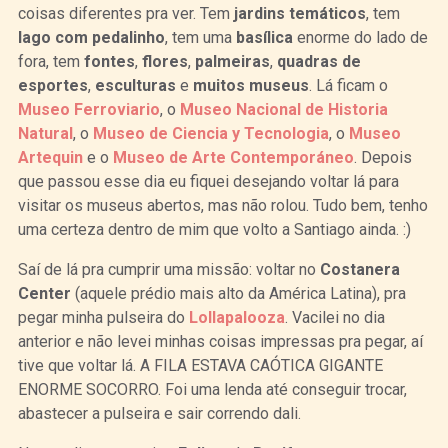
coisas diferentes pra ver. Tem
jardins temáticos
, tem
lago com pedalinho
, tem uma
basílica
enorme do lado de
fora, tem
fontes
,
flores
,
palmeiras
,
quadras de
esportes
,
esculturas
e
muitos museus
. Lá ficam o
Museo Ferroviario
, o
Museo Nacional de Historia
Natural
, o
Museo de Ciencia y Tecnologia
, o
Museo
Artequin
e o
Museo de Arte Contemporáneo
. Depois
que passou esse dia eu fiquei desejando voltar lá para
visitar os museus abertos, mas não rolou. Tudo bem, tenho
uma certeza dentro de mim que volto a Santiago ainda. :)
Saí de lá pra cumprir uma missão: voltar no
Costanera
Center
(aquele prédio mais alto da América Latina), pra
pegar minha pulseira do
Lollapalooza
. Vacilei no dia
anterior e não levei minhas coisas impressas pra pegar, aí
tive que voltar lá. A FILA ESTAVA CAÓTICA GIGANTE
ENORME SOCORRO. Foi uma lenda até conseguir trocar,
abastecer a pulseira e sair correndo dali.