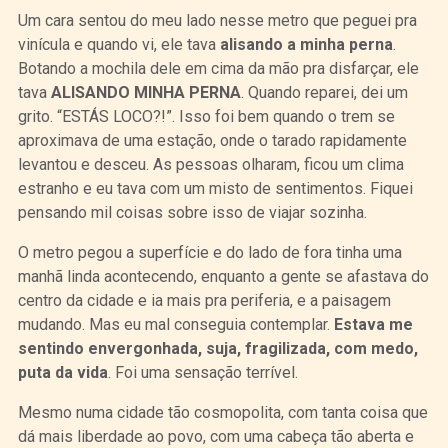
Um cara sentou do meu lado nesse metro que peguei pra
vinícula e quando vi, ele tava
alisando a minha perna
.
Botando a mochila dele em cima da mão pra disfarçar, ele
tava
ALISANDO MINHA PERNA
. Quando reparei, dei um
grito. “ESTÁS LOCO?!”. Isso foi bem quando o trem se
aproximava de uma estação, onde o tarado rapidamente
levantou e desceu. As pessoas olharam, ficou um clima
estranho e eu tava com um misto de sentimentos. Fiquei
pensando mil coisas sobre isso de viajar sozinha.
O metro pegou a superfície e do lado de fora tinha uma
manhã linda acontecendo, enquanto a gente se afastava do
centro da cidade e ia mais pra periferia, e a paisagem
mudando. Mas eu mal conseguia contemplar.
Estava me
sentindo envergonhada, suja, fragilizada, com medo,
puta da vida
. Foi uma sensação terrível.
Mesmo numa cidade tão cosmopolita, com tanta coisa que
dá mais liberdade ao povo, com uma cabeça tão aberta e