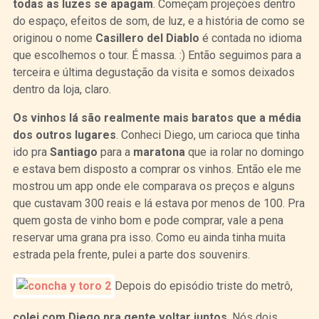
todas as luzes se apagam
. Começam projeções dentro
do espaço, efeitos de som, de luz, e a história de como se
originou o nome
Casillero del Diablo
é contada no idioma
que escolhemos o tour. É massa. :) Então seguimos para a
terceira e última degustação da visita e somos deixados
dentro da loja, claro.
Os vinhos lá são realmente mais baratos que a média
dos outros lugares
. Conheci Diego, um carioca que tinha
ido pra
Santiago
para a
maratona
que ia rolar no domingo
e estava bem disposto a comprar os vinhos. Então ele me
mostrou um app onde ele comparava os preços e alguns
que custavam 300 reais e lá estava por menos de 100. Pra
quem gosta de vinho bom e pode comprar, vale a pena
reservar uma grana pra isso. Como eu ainda tinha muita
estrada pela frente, pulei a parte dos souvenirs.
Depois do episódio triste do metrô,
colei com Diego pra gente voltar juntos
. Nós dois