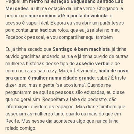
Peguei um
metro na estação Baquedano sentido Las
Mercedes
, a última estação da linha verde. Chegando lá
peguei um
microônibus até a porta da vinícola
, o
acesso é super fácil. E agora eu vou abrir um parênteses
para contar uma
bad
que rolou, que eu já relatei no meu
Facebook pessoal, e vou compartilhar aqui também.
Eu já tinha sacado que
Santiago é bem machista
, já tinha
ouvido gracinhas andando na rua e já tinha ouvido de outras
mulheres histórias desse tipo de
assédio verbal
e de
como os caras são ozzy. Mas, infelizmente,
nada de novo
pra quem é mulher numa cidade grande
, sabe? É triste
dizer isso, mas a gente “se acostuma”. Quando me
perguntaram se aqui as pessoas são educadas, eu d
isse
que no geral sim. Respeitam a faixa de pedestre, dão
informação, dividem os espaços. Mas disse também que
assediam as mulheres tanto quanto ou mais do que em
Recife.
Mas nesse dia aconteceu algo que nunca tinha
rolado comigo.