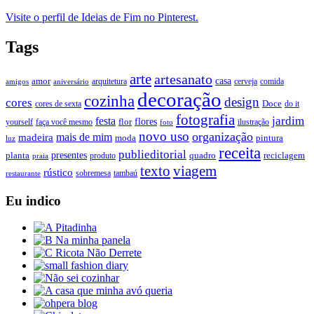
Visite o perfil de Ideias de Fim no Pinterest.
Tags
arte
artesanato
casa
amor
arquitetura
cerveja
comida
amigos
aniversário
decoração
cozinha
design
cores
Doce
cores de sexta
do it
fotografia
jardim
festa
flores
faça você mesmo
flor
ilustração
yourself
foto
novo uso
organização
mais de mim
madeira
moda
pintura
luz
receita
publieditorial
presentes
planta
quadro
produto
reciclagem
praia
texto
viagem
rústico
tambaú
restaurante
sobremesa
Eu indico