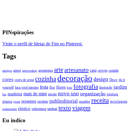
PINspirações
Visite o perfil de Ideias de Fim no Pinterest.
Tags
arte
artesanato
casa
amor
arquitetura
cerveja
comida
amigos
aniversário
decoração
cozinha
design
cores
Doce
cores de sexta
do it
fotografia
jardim
festa
flores
faça você mesmo
flor
ilustração
yourself
foto
novo uso
organização
mais de mim
madeira
moda
pintura
luz
receita
publieditorial
presentes
planta
quadro
produto
reciclagem
praia
texto
viagem
rústico
tambaú
restaurante
sobremesa
Eu indico