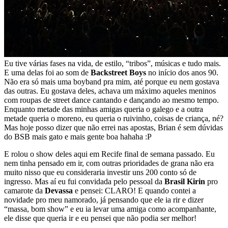
Eu tive várias fases na vida, de estilo, “tribos”, músicas e tudo mais.
E uma delas foi ao som de
Backstreet Boys
no início dos anos 90.
Não era só mais uma boyband pra mim, até porque eu nem gostava
das outras. Eu gostava deles, achava um máximo aqueles meninos
com roupas de street dance cantando e dançando ao mesmo tempo.
Enquanto metade das minhas amigas queria o galego e a outra
metade queria o moreno, eu queria o ruivinho, coisas de criança, né?
Mas hoje posso dizer que não errei nas apostas, Brian é sem dúvidas
do BSB mais gato e mais gente boa hahaha :P
E rolou o show deles aqui em Recife final de semana passado. Eu
nem tinha pensado em ir, com outras prioridades de grana não era
muito nisso que eu consideraria investir uns 200 conto só de
ingresso. Mas aí eu fui convidada pelo pessoal da
Brasil Kirin
pro
camarote da
Devassa
e pensei: CLARO! E quando contei a
novidade pro meu namorado, já pensando que ele ia rir e dizer
“massa, bom show” e eu ia levar uma amiga como acompanhante,
ele disse que queria ir e eu pensei que não podia ser melhor!