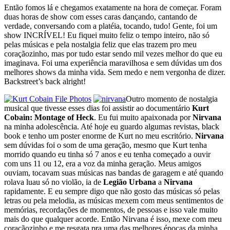
Então fomos lá e chegamos exatamente na hora de começar. Foram
duas horas de show com esses caras dançando, cantando de
verdade, conversando com a platéia, tocando, tudo! Gente, foi um
show INCRÍVEL! Eu fiquei muito feliz o tempo inteiro, não só
pelas músicas e pela nostalgia feliz que elas trazem pro meu
coraçãozinho, mas por tudo estar sendo mil vezes melhor do que eu
imaginava. Foi uma experiência maravilhosa e sem dúvidas um dos
melhores shows da minha vida. Sem medo e nem vergonha de dizer.
Backstreet’s back alright!
Outro momento de nostalgia
musical que tivesse esses dias foi assistir ao documentário
Kurt
Cobain: Montage of Heck
. Eu fui muito apaixonada por
Nirvana
na minha adolescência. Até hoje eu guardo algumas revistas, black
book e tenho um poster enorme de Kurt no meu escritório.
Nirvana
sem dúvidas foi o som de uma geração, mesmo que Kurt tenha
morrido quando eu tinha só 7 anos e eu tenha começado a ouvir
com uns 11 ou 12, era a voz da minha geração. Meus amigos
ouviam, tocavam suas músicas nas bandas de garagem e até quando
rolava luau só no violão, ia de
Legião Urbana
a
Nirvana
rapidamente. E eu sempre digo que não gosto das músicas só pelas
letras ou pela melodia, as músicas mexem com meus sentimentos de
memórias, recordações de momentos, de pessoas e isso vale muito
mais do que qualquer acorde. Então Nirvana é isso, mexe com meu
coraçãozinho e me resgata pra uma das melhores épocas da minha