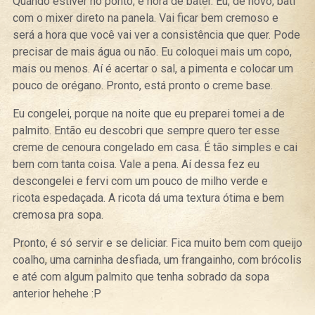
Quando estiver no ponto, é hora de bater. Eu, de novo, bati
com o mixer direto na panela. Vai ficar bem cremoso e
será a hora que você vai ver a consistência que quer. Pode
precisar de mais água ou não. Eu coloquei mais um copo,
mais ou menos. Aí é acertar o sal, a pimenta e colocar um
pouco de orégano. Pronto, está pronto o creme base.
Eu congelei, porque na noite que eu preparei tomei a de
palmito. Então eu descobri que sempre quero ter esse
creme de cenoura congelado em casa. É tão simples e cai
bem com tanta coisa. Vale a pena. Aí dessa fez eu
descongelei e fervi com um pouco de milho verde e
ricota espedaçada. A ricota dá uma textura ótima e bem
cremosa pra sopa.
Pronto, é só servir e se deliciar. Fica muito bem com queijo
coalho, uma carninha desfiada, um frangainho, com brócolis
e até com algum palmito que tenha sobrado da sopa
anterior hehehe :P