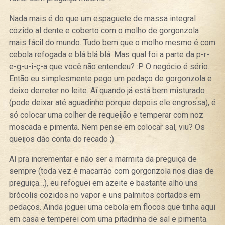
Nada mais é do que um espaguete de massa integral
cozido al dente e coberto com o molho de gorgonzola
mais fácil do mundo. Tudo bem que o molho mesmo é com
cebola refogada e blá blá blá. Mas qual foi a parte da p-r-
e-g-u-i-ç-a que você não entendeu? :P O negócio é sério.
Então eu simplesmente pego um pedaço de gorgonzola e
deixo derreter no leite. Aí quando já está bem misturado
(pode deixar até aguadinho porque depois ele engrossa), é
só colocar uma colher de requeijão e temperar com noz
moscada e pimenta. Nem pense em colocar sal, viu? Os
queijos dão conta do recado ;)
Aí pra incrementar e não ser a marmita da preguiça de
sempre (toda vez é macarrão com gorgonzola nos dias de
preguiça…), eu refoguei em azeite e bastante alho uns
brócolis cozidos no vapor e uns palmitos cortados em
pedaços. Ainda joguei uma cebola em flocos que tinha aqui
em casa e temperei com uma pitadinha de sal e pimenta.