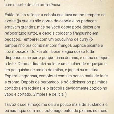
com o corte de sua preferência.
Então foi só refogar a cebola que tava nesse tempero no
azeite (já que eu não gosto de cebola e os pedaços
estavam grandes, mas se você gosta pode deixar pra
refogar tudo junto), e depois colocar o franguinho em
pedaços. Temperei com um pouquinho de curry (ô
temperinho pra combinar com frango), páprica picante e
noz moscada. Deixei ele liberar a água quase toda,
dispensei uma parte porque tinha demais, e então coloquei
o leite. Depois dissolvi no leite uma colher de requeijão e
um pouquinho de amido de milho, e joguei na mistura.
Esperei engrossar, completei com um pouco mais de leite
e pronto. Depois de perparado, é só adicionar os palmitos
cortados em rodelas, e o brócolis devidamente cozido no
vapo e cortado. Simples e delícia :)
Talvez esse almoço me dê um pouco mais de sustância e
eu não fique com meu estômago batendo palmas no meio