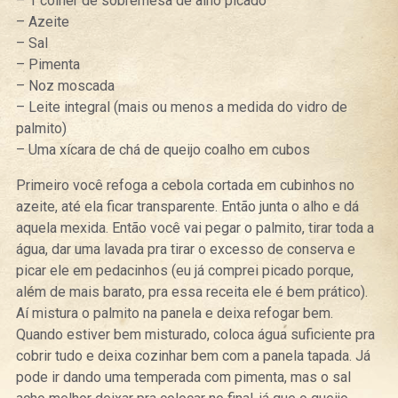
– 1 colher de sobremesa de alho picado
– Azeite
– Sal
– Pimenta
– Noz moscada
– Leite integral (mais ou menos a medida do vidro de
palmito)
– Uma xícara de chá de queijo coalho em cubos
Primeiro você refoga a cebola cortada em cubinhos no
azeite, até ela ficar transparente. Então junta o alho e dá
aquela mexida. Então você vai pegar o palmito, tirar toda a
água, dar uma lavada pra tirar o excesso de conserva e
picar ele em pedacinhos (eu já comprei picado porque,
além de mais barato, pra essa receita ele é bem prático).
Aí mistura o palmito na panela e deixa refogar bem.
Quando estiver bem misturado, coloca água suficiente pra
cobrir tudo e deixa cozinhar bem com a panela tapada. Já
pode ir dando uma temperada com pimenta, mas o sal