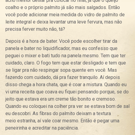
acho melhor deixar pra colocar no final, já que o queijo
coalho e o próprio palmito já são mais salgados. Então
você pode adicionar meia medida do vidro de palmito de
leite integral e deixa levantar uma leve fervura, mas não
precisa ferver muito não, tá?
Depois é a hora de bater. Você pode escolher tirar da
panela e bater no liquidificador, mas eu confesso que
peguei o mixer e bati tudo na panela mesmo. Tem que ter
cuidado, claro. O fogo tem que estar desligado e tem que
se ligar pra não respingar sopa quente em você. Mas
fazendo com cuidado, dá pra fazer tranquilo. Aí depois
disso chega a hora chata, que é coar a mistura. Quando eu
vi uma receita que coava eu fiquei pensando porque, se do
jeito que estava era um creme tão bonito e cremoso.
Quando eu coloquei na colher pra ver se estava bom de sal
eu descobri. As fibras do palmito deixam a textura
meio estranha, aí vale coar mesmo. Então é pegar uma
peneirinha e acreditar na paciência.