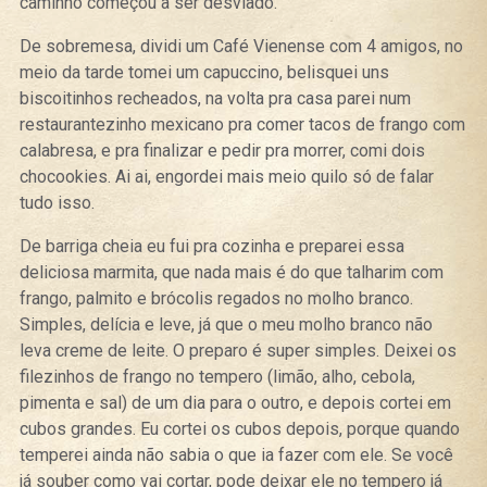
caminho começou a ser desviado.
De sobremesa, dividi um Café Vienense com 4 amigos, no
meio da tarde tomei um capuccino, belisquei uns
biscoitinhos recheados, na volta pra casa parei num
restaurantezinho mexicano pra comer tacos de frango com
calabresa, e pra finalizar e pedir pra morrer, comi dois
chocookies. Ai ai, engordei mais meio quilo só de falar
tudo isso.
De barriga cheia eu fui pra cozinha e preparei essa
deliciosa marmita, que nada mais é do que talharim com
frango, palmito e brócolis regados no molho branco.
Simples, delícia e leve, já que o meu molho branco não
leva creme de leite. O preparo é super simples. Deixei os
filezinhos de frango no tempero (limão, alho, cebola,
pimenta e sal) de um dia para o outro, e depois cortei em
cubos grandes. Eu cortei os cubos depois, porque quando
temperei ainda não sabia o que ia fazer com ele. Se você
já souber como vai cortar, pode deixar ele no tempero já