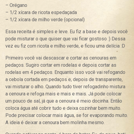
– Orégano
– 1/2 xícara de ricota espedaçada
– 1/2 xícara de milho verde (opcional)
Essa receita é simples e leve. Eu fiz a base e depois você
pode misturar o que quiser que vai ficar gostoso :) Dessa
vez eu fiz com ricota e milho verde, e ficou uma delícia :D
Primeiro você vai descascar e cortar as cenouras em
pedaços. Sugiro cortar em rodelas e depois cortar as
rodelas em 4 pedaços. Enquanto isso você vai refogando
a cebola cortada em pedaços e, depois de transparente,
vai misturar o alho. Quando tudo tiver refogadinho mistura
a cenoura e refoga mais e mais e mais. Já pode colocar
um pouco de sal, já que a cenoura é meio docinha. Então
coloca água até cobrir tudo e deixa cozinhar bem muito.
Pode precisar colocar mais água, se for evaporando muito.
A ideia é deixar a cenoura bem molinha mesmo.