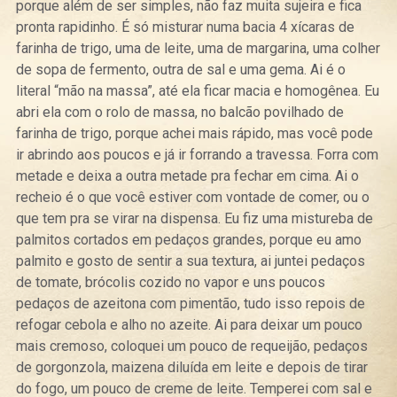
porque além de ser simples, não faz muita sujeira e fica
pronta rapidinho. É só misturar numa bacia 4 xícaras de
farinha de trigo, uma de leite, uma de margarina, uma colher
de sopa de fermento, outra de sal e uma gema. Ai é o
literal “mão na massa”, até ela ficar macia e homogênea. Eu
abri ela com o rolo de massa, no balcão povilhado de
farinha de trigo, porque achei mais rápido, mas você pode
ir abrindo aos poucos e já ir forrando a travessa. Forra com
metade e deixa a outra metade pra fechar em cima. Ai o
recheio é o que você estiver com vontade de comer, ou o
que tem pra se virar na dispensa. Eu fiz uma mistureba de
palmitos cortados em pedaços grandes, porque eu amo
palmito e gosto de sentir a sua textura, ai juntei pedaços
de tomate, brócolis cozido no vapor e uns poucos
pedaços de azeitona com pimentão, tudo isso repois de
refogar cebola e alho no azeite. Ai para deixar um pouco
mais cremoso, coloquei um pouco de requeijão, pedaços
de gorgonzola, maizena diluída em leite e depois de tirar
do fogo, um pouco de creme de leite. Temperei com sal e