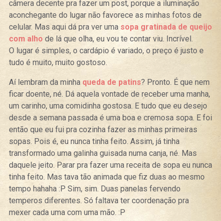
câmera decente pra fazer um post, porque a iluminação
aconchegante do lugar não favorece as minhas fotos de
celular. Mas aqui dá pra ver uma
sopa gratinada de queijo
com alho
de lá que olha, eu vou te contar viu. Incrível.
O lugar é simples, o cardápio é variado, o preço é justo e
tudo é muito, muito gostoso.
Aí lembram da minha
queda de patins
? Pronto. É que nem
ficar doente, né. Dá aquela vontade de receber uma manha,
um carinho, uma comidinha gostosa. E tudo que eu desejo
desde a semana passada é uma boa e cremosa sopa. E foi
então que eu fui pra cozinha fazer as minhas primeiras
sopas. Pois é, eu nunca tinha feito. Assim, já tinha
transformado uma galinha guisada numa canja, né. Mas
daquele jeito. Parar pra fazer uma receita de sopa eu nunca
tinha feito. Mas tava tão animada que fiz duas ao mesmo
tempo hahaha :P Sim, sim. Duas panelas fervendo
temperos diferentes. Só faltava ter coordenação pra
mexer cada uma com uma mão. :P