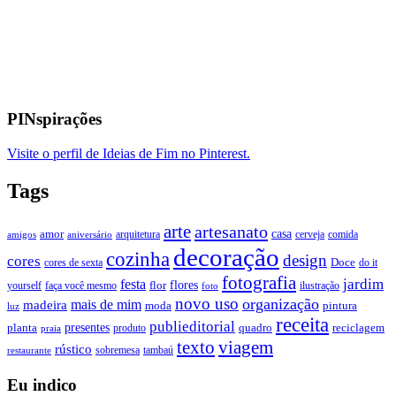
PINspirações
Visite o perfil de Ideias de Fim no Pinterest.
Tags
arte
artesanato
casa
amor
arquitetura
cerveja
comida
amigos
aniversário
decoração
cozinha
design
cores
Doce
cores de sexta
do it
fotografia
jardim
festa
flores
faça você mesmo
flor
ilustração
yourself
foto
novo uso
organização
mais de mim
madeira
moda
pintura
luz
receita
publieditorial
presentes
planta
quadro
produto
reciclagem
praia
texto
viagem
rústico
tambaú
restaurante
sobremesa
Eu indico