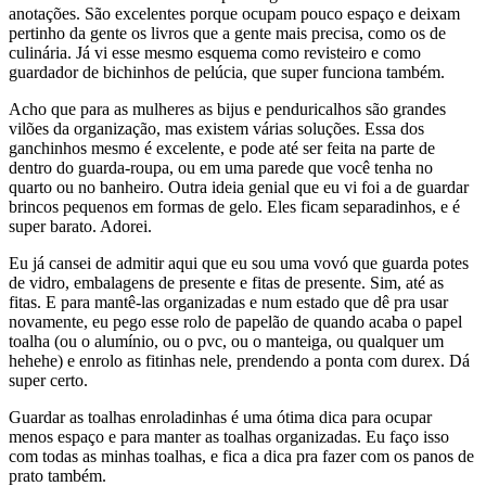
anotações. São excelentes porque ocupam pouco espaço e deixam
pertinho da gente os livros que a gente mais precisa, como os de
culinária. Já vi esse mesmo esquema como revisteiro e como
guardador de bichinhos de pelúcia, que super funciona também.
Acho que para as mulheres as bijus e penduricalhos são grandes
vilões da organização, mas existem várias soluções. Essa dos
ganchinhos mesmo é excelente, e pode até ser feita na parte de
dentro do guarda-roupa, ou em uma parede que você tenha no
quarto ou no banheiro. Outra ideia genial que eu vi foi a de guardar
brincos pequenos em formas de gelo. Eles ficam separadinhos, e é
super barato. Adorei.
Eu já cansei de admitir aqui que eu sou uma vovó que guarda potes
de vidro, embalagens de presente e fitas de presente. Sim, até as
fitas. E para mantê-las organizadas e num estado que dê pra usar
novamente, eu pego esse rolo de papelão de quando acaba o papel
toalha (ou o alumínio, ou o pvc, ou o manteiga, ou qualquer um
hehehe) e enrolo as fitinhas nele, prendendo a ponta com durex. Dá
super certo.
Guardar as toalhas enroladinhas é uma ótima dica para ocupar
menos espaço e para manter as toalhas organizadas. Eu faço isso
com todas as minhas toalhas, e fica a dica pra fazer com os panos de
prato também.