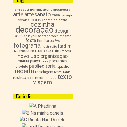
Tags
amor
arquitetura
amigos
aniversário
arte
artesanato
casa
cerveja
cores
comida
cores de sexta
cozinha
decoração
design
Doce
do it yourself
faça você mesmo
festa
flores
flor
foto
fotografia
jardim
ilustração
mais de mim
madeira
moda
luz
novo uso
organização
presentes
pintura
planta
praia
publieditorial
quadro
produto
receita
reciclagem
restaurante
texto
rústico
sobremesa
tambaú
viagem
Eu indico