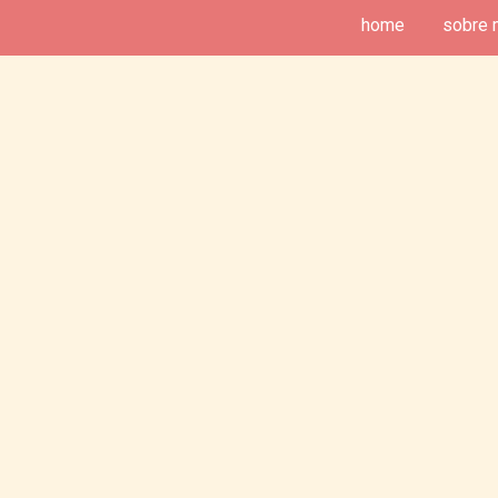
home
sobre 
deias de Fim de Semana