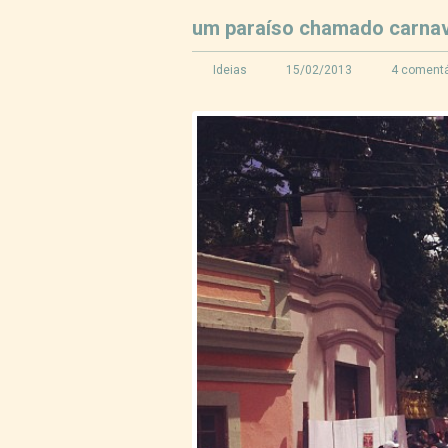
um paraíso chamado carnav
Ideias
15/02/2013
4 comentá