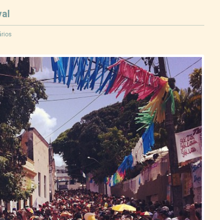
al
rios