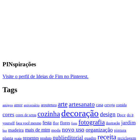
PINspirações
Visite o perfil de Ideias de Fim no Pinterest.
Tags
arte
artesanato
casa
amor
arquitetura
cerveja
comida
amigos
aniversário
decoração
cozinha
design
cores
Doce
cores de sexta
do it
fotografia
jardim
festa
flores
faça você mesmo
flor
ilustração
yourself
foto
novo uso
organização
mais de mim
madeira
moda
pintura
luz
receita
publieditorial
presentes
planta
quadro
produto
reciclagem
praia