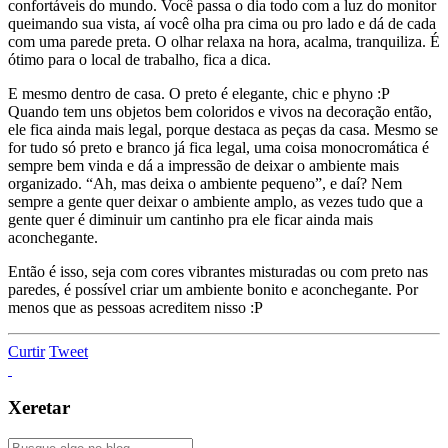
confortáveis do mundo. Você passa o dia todo com a luz do monitor
queimando sua vista, aí você olha pra cima ou pro lado e dá de cada
com uma parede preta. O olhar relaxa na hora, acalma, tranquiliza. É
ótimo para o local de trabalho, fica a dica.
E mesmo dentro de casa. O preto é elegante, chic e phyno :P
Quando tem uns objetos bem coloridos e vivos na decoração então,
ele fica ainda mais legal, porque destaca as peças da casa. Mesmo se
for tudo só preto e branco já fica legal, uma coisa monocromática é
sempre bem vinda e dá a impressão de deixar o ambiente mais
organizado. “Ah, mas deixa o ambiente pequeno”, e daí? Nem
sempre a gente quer deixar o ambiente amplo, as vezes tudo que a
gente quer é diminuir um cantinho pra ele ficar ainda mais
aconchegante.
Então é isso, seja com cores vibrantes misturadas ou com preto nas
paredes, é possível criar um ambiente bonito e aconchegante. Por
menos que as pessoas acreditem nisso :P
Curtir
Tweet
Xeretar