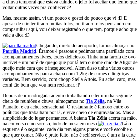
a chuva temporal que estava caindo, o jeito foi aceitar que tenho que
voltar outras vezes pra conhecer :P
Mas, mesmo assim, vi um pouco e gostei do pouco que vi :D E
apesar de não ter tirado muitas fotos, ou tirado fotos pensando em
compartilhar aqui, vou deixar registrado o que tem, porque acho que
vale a dica :D
Chegando, direto do aeroporto, fomos almoçar no
Parrilla Madrid
. Éramos 4 pessoas e pedimos uma parrillada com
acompanhamentos livres, todos deliciosos. Tinha uma farofa de ovo
incrível e um purê de queijo que por lá tem o nome chic de Aligot de
queijo meia cura que é inesquecível. Além disso tinha vários outros
acompanhamentos para a chapa com 1,2kg de carnes e linguiças
variadas. Bem servido, com chopp Stella Artois. Eu achei caro, mas
comi tão bem que vou nem reclamar. :P
Depois de ir madrugada adentro trabalhando e ter um dia seguinte
cheio de reuniões e chuva, almoçamos no
Tia Zélia
, na Vila
Planalto, e eu achei sensacional. O restaurante é famoso entre os
políticos que trabalham por lá, e vive cheio de engravatados. Mas a
simplicidade do lugar permanece. A baiana
Tia Zélia
acerta na mão,
na conversa e no sorriso, indo de mesa em mesa.
Lá o
esquema é o seguinte: cada dia tem alguns pratos e você escolhe o
que quer comer. Não é prato feito, não é self service, é um a la carte