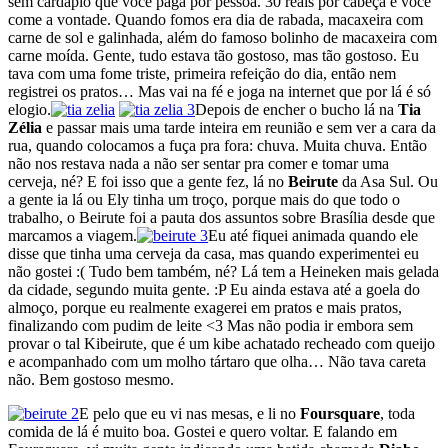
sem cardápio que você paga por pessoa. 30 reais por cabeça e você
come a vontade. Quando fomos era dia de rabada, macaxeira com
carne de sol e galinhada, além do famoso bolinho de macaxeira com
carne moída. Gente, tudo estava tão gostoso, mas tão gostoso. Eu
tava com uma fome triste, primeira refeição do dia, então nem
registrei os pratos… Mas vai na fé e joga na internet que por lá é só
elogio.
Depois de encher o bucho lá na
Tia
Zélia
e passar mais uma tarde inteira em reunião e sem ver a cara da
rua, quando colocamos a fuça pra fora: chuva. Muita chuva. Então
não nos restava nada a não ser sentar pra comer e tomar uma
cerveja, né? E foi isso que a gente fez, lá no
Beirute
da Asa Sul. Ou
a gente ia lá ou Ely tinha um troço, porque mais do que todo o
trabalho, o Beirute foi a pauta dos assuntos sobre Brasília desde que
marcamos a viagem.
Eu até fiquei animada quando ele
disse que tinha uma cerveja da casa, mas quando experimentei eu
não gostei :( Tudo bem também, né? Lá tem a Heineken mais gelada
da cidade, segundo muita gente. :P Eu ainda estava até a goela do
almoço, porque eu realmente exagerei em pratos e mais pratos,
finalizando com pudim de leite <3 Mas não podia ir embora sem
provar o tal Kibeirute, que é um kibe achatado recheado com queijo
e acompanhado com um molho tártaro que olha… Não tava careta
não. Bem gostoso mesmo.
E pelo que eu vi nas mesas, e li no
Foursquare
, toda
comida de lá é muito boa. Gostei e quero voltar. E falando em