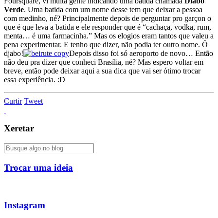
Foursquare, vi muita gente indicando uma batida chamada
Diabo
Verde
. Uma batida com um nome desse tem que deixar a pessoa
com medinho, né? Principalmente depois de perguntar pro garçon o
que é que leva a batida e ele responder que é “cachaça, vodka, rum,
menta… é uma farmacinha.” Mas os elogios eram tantos que valeu a
pena experimentar. E tenho que dizer, não podia ter outro nome. Ô
djabo!
Depois disso foi só aeroporto de novo… Então
não deu pra dizer que conheci Brasília, né? Mas espero voltar em
breve, então pode deixar aqui a sua dica que vai ser ótimo trocar
essa experiência. :D
Curtir
Tweet
Xeretar
Trocar uma ideia
Instagram