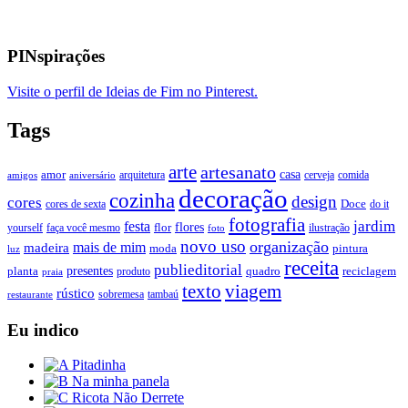
PINspirações
Visite o perfil de Ideias de Fim no Pinterest.
Tags
arte
artesanato
casa
amor
arquitetura
cerveja
comida
amigos
aniversário
decoração
cozinha
design
cores
Doce
cores de sexta
do it
fotografia
jardim
festa
flores
faça você mesmo
flor
ilustração
yourself
foto
novo uso
organização
mais de mim
madeira
moda
pintura
luz
receita
publieditorial
presentes
planta
quadro
produto
reciclagem
praia
texto
viagem
rústico
tambaú
restaurante
sobremesa
Eu indico