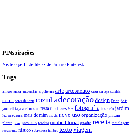
PINspirações
Visite o perfil de Ideias de Fim no Pinterest.
Tags
arte
artesanato
casa
amor
arquitetura
cerveja
comida
amigos
aniversário
decoração
cozinha
design
cores
Doce
cores de sexta
do it
fotografia
jardim
festa
flores
faça você mesmo
flor
ilustração
yourself
foto
novo uso
organização
mais de mim
madeira
moda
pintura
luz
receita
publieditorial
presentes
planta
quadro
produto
reciclagem
praia
texto
viagem
rústico
tambaú
restaurante
sobremesa