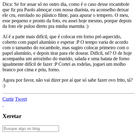
Dica: Se for assar só no outro dia, como é o caso desse rocambole
que fiz pra Paolo almoçar com nossa diarista, eu aconselho deixar
ele cru, enrolado no plástico filme, para apurar o tempero. O meu,
esse pequeno e pronto da foto, eu assei hoje mesmo, porque depois
da foto ele pulou direto pra minha marmita :)
Aí é a parte mais difícil, que é colocar em forno pré-aquecido,
coberto com papel alumínio e esperar :P O tempo varia de acordo
com o tamanho do rocambole, mas sugiro colocar primeiro com o
papel alumínio, e depois tirar para ele dourar. Difícil, né? O de hoje
acompanha um arrozinho do marido, salada e uma batata de forno
igualmente difícil de fazer :P Cortei as rodelas, joguei um molho
branco por cima e priu, forno.
Agora por favor, não vai dizer por aí que só sabe fazer ovo frito, tá?
:)
Curtir
Tweet
Xeretar