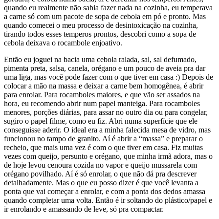
quando eu realmente não sabia fazer nada na cozinha, eu temperava
a carne só com um pacote de sopa de cebola em pó e pronto. Mas
quando comecei o meu processo de desintoxicação na cozinha,
tirando todos esses temperos prontos, descobri como a sopa de
cebola deixava o rocambole enjoativo.
Então eu joguei na bacia uma cebola ralada, sal, sal defumado,
pimenta preta, salsa, canela, orégano e um pouco de aveia pra dar
uma liga, mas você pode fazer com o que tiver em casa :) Depois de
colocar a mão na massa e deixar a carne bem homogênea, é abrir
para enrolar. Para rocamboles maiores, e que vão ser assados na
hora, eu recomendo abrir num papel manteiga. Para rocamboles
menores, porções diárias, para assar no outro dia ou para congelar,
sugiro o papel filme, como eu fiz. Abri numa superfície que ele
conseguisse aderir. O ideal era a minha falecida mesa de vidro, mas
funcionou no tampo de granito. Aí é abrir a “massa” e preparar o
recheio, que mais uma vez é com o que tiver em casa. Fiz muitas
vezes com queijo, persunto e orégano, que minha irmã adora, mas o
de hoje levou cenoura cozida no vapor e queijo mussarela com
orégano povilhado. Aí é só enrolar, o que não dá pra descrever
detalhadamente. Mas o que eu posso dizer é que você levanta a
ponta que vai começar a enrolar, e com a ponta dos dedos amassa
quando completar uma volta. Então é ir soltando do plástico/papel e
ir enrolando e amassando de leve, só pra compactar.