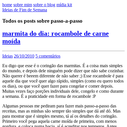
home
sobre mim
sobre o blog
mídia kit
Ideias de Fim de Semana
Todos os posts sobre passo-a-passo
marmita do dia: rocambole de carne
moída
Ideias
26/10/2010
5 comentários
Eu digo que esse é o coringão das marmitas. É a coisa mais simples
do mundo, e depois dele ninguém pode dizer que não sabe cozinhar.
Não querer é beeem diferente de não saber ;) Esse rocambole é para
aquele dia que você quer algo rápido, simples (como eu quero todos
os dias), ou que você quer fazer para congelar e comer depois.
Muitas vezes faço porções individuais dele, congelo e como durante
a semana. É a praticidade em forma de rocambole :P
Algumas pessoas me pediram para fazer mais passo-a-passo das
receitas, mas as minhas são sempre tão simples que dá até dó. Mas
para mostrar que é simples mesmo, tá aí os detalhes do coringão.
Primeiro você pega aquela carne moída de primeira, com menos
gordura, e coloca numa bacia, aí é acreditar nos temperos. Antes,