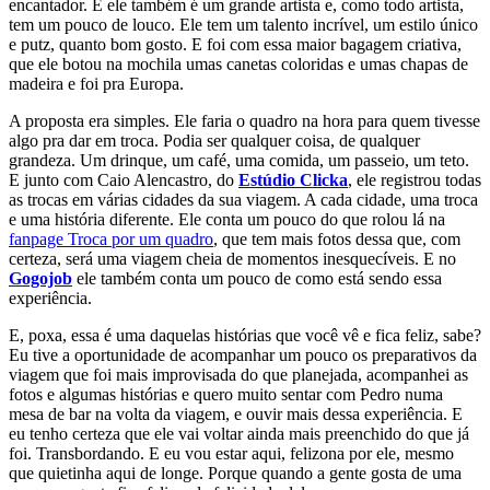
encantador. E ele também é um grande artista e, como todo artista,
tem um pouco de louco. Ele tem um talento incrível, um estilo único
e putz, quanto bom gosto. E foi com essa maior bagagem criativa,
que ele botou na mochila umas canetas coloridas e umas chapas de
madeira e foi pra Europa.
A proposta era simples. Ele faria o quadro na hora para quem tivesse
algo pra dar em troca. Podia ser qualquer coisa, de qualquer
grandeza. Um drinque, um café, uma comida, um passeio, um teto.
E junto com Caio Alencastro, do
Estúdio Clicka
, ele registrou todas
as trocas em várias cidades da sua viagem. A cada cidade, uma troca
e uma história diferente. Ele conta um pouco do que rolou lá na
fanpage Troca por um quadro
, que tem mais fotos dessa que, com
certeza, será uma viagem cheia de momentos inesquecíveis. E no
Gogojob
ele também conta um pouco de como está sendo essa
experiência.
E, poxa, essa é uma daquelas histórias que você vê e fica feliz, sabe?
Eu tive a oportunidade de acompanhar um pouco os preparativos da
viagem que foi mais improvisada do que planejada, acompanhei as
fotos e algumas histórias e quero muito sentar com Pedro numa
mesa de bar na volta da viagem, e ouvir mais dessa experiência. E
eu tenho certeza que ele vai voltar ainda mais preenchido do que já
foi. Transbordando. E eu vou estar aqui, felizona por ele, mesmo
que quietinha aqui de longe. Porque quando a gente gosta de uma