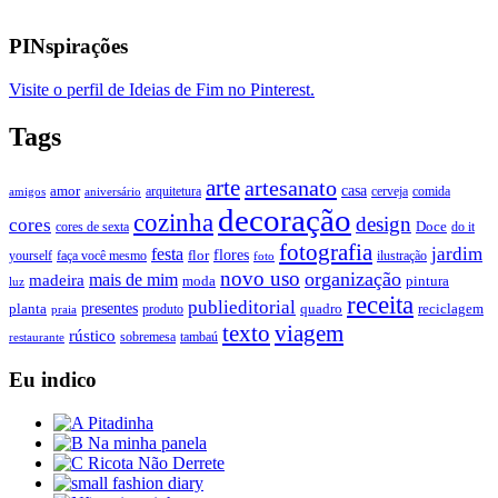
PINspirações
Visite o perfil de Ideias de Fim no Pinterest.
Tags
arte
artesanato
casa
amor
arquitetura
cerveja
comida
amigos
aniversário
decoração
cozinha
design
cores
Doce
cores de sexta
do it
fotografia
jardim
festa
flores
faça você mesmo
flor
ilustração
yourself
foto
novo uso
organização
mais de mim
madeira
moda
pintura
luz
receita
publieditorial
presentes
planta
quadro
produto
reciclagem
praia
texto
viagem
rústico
tambaú
restaurante
sobremesa
Eu indico