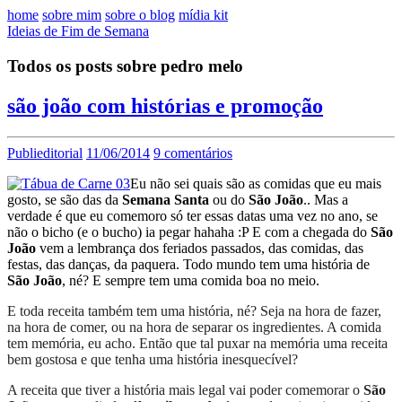
home
sobre mim
sobre o blog
mídia kit
Ideias de Fim de Semana
Todos os posts sobre pedro melo
são joão com histórias e promoção
Publieditorial
11/06/2014
9 comentários
Eu não sei quais são as comidas que eu mais
gosto, se são das da
Semana Santa
ou do
São João
.. Mas a
verdade é que eu comemoro só ter essas datas uma vez no ano, se
não o bicho (e o bucho) ia pegar hahaha :P E com a chegada do
São
João
vem a lembrança dos feriados passados, das comidas, das
festas, das danças, da paquera. Todo mundo tem uma história de
São João
, né? E sempre tem uma comida boa no meio.
E toda receita também tem uma história, né? Seja na hora de fazer,
na hora de comer, ou na hora de separar os ingredientes. A comida
tem memória, eu acho. Então que tal puxar na memória uma receita
bem gostosa e que tenha uma história inesquecível?
A receita que tiver a história mais legal vai poder comemorar o
São