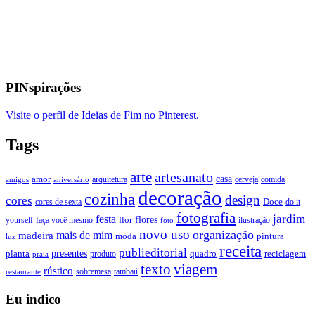
PINspirações
Visite o perfil de Ideias de Fim no Pinterest.
Tags
arte
artesanato
casa
amor
arquitetura
cerveja
comida
amigos
aniversário
decoração
cozinha
design
cores
Doce
cores de sexta
do it
fotografia
jardim
festa
flores
faça você mesmo
flor
ilustração
yourself
foto
novo uso
organização
mais de mim
madeira
moda
pintura
luz
receita
publieditorial
presentes
planta
quadro
produto
reciclagem
praia
texto
viagem
rústico
tambaú
restaurante
sobremesa
Eu indico