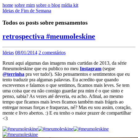
home
sobre mim
sobre o blog
mídia kit
Ideias de Fim de Semana
Todos os posts sobre pensamentos
retrospectiva #meumoleskine
Ideias
08/01/2014
2 comentários
Reuni aqui algumas das imagens mais curtidas de 2013, da série
#meumoleskine que eu publico no meu
Instagram
(segue
@terrinha
pra ver tudo!). São pensamentos e sentimentos que eu
tento traduzir pra algumas palavras. Eu acredito que quando
escrevemos e falamos o que sentimos, ficamos mais leves. Se tem
uma coisa que eu não consigo guardar pra mim é o que sinto e
penso, sabia? As vezes até deveria, eu acho. Afinal, ao mesmo
tempo que ficamos mais leves ficamos também mais frágeis ao
entregar nossas forças e fraquezas, né? Mas eu sou assim, coração,
mente e livro abertos. :) E eu tenho o maior prazer de compartilhar
<3