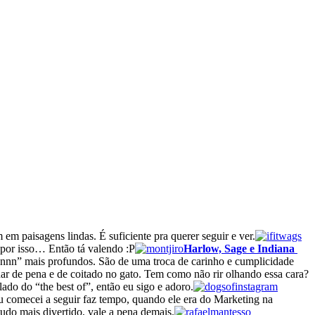
em paisagens lindas. É suficiente pra querer seguir e ver.
 por isso… Então tá valendo :P
Harlow, Sage e Indiana
nnnn” mais profundos. São de uma troca de carinho e cumplicidade
har de pena e de coitado no gato. Tem como não rir olhando essa cara?
ado do “the best of”, então eu sigo e adoro.
 comecei a seguir faz tempo, quando ele era do Marketing na
udo mais divertido, vale a pena demais.