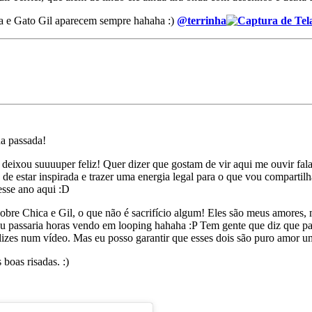
a e Gato Gil aparecem sempre hahaha :)
@terrinha
na passada!
deixou suuuuper feliz! Quer dizer que gostam de vir aqui me ouvir falar
de estar inspirada e trazer uma energia legal para o que vou compart
esse ano aqui :D
sobre Chica e Gil, o que não é sacrifício algum! Eles são meus amores,
eu passaria horas vendo em looping hahaha :P Tem gente que diz que par
 felizes num vídeo. Mas eu posso garantir que esses dois são puro amor 
oas risadas. :)