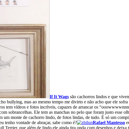
If It Wags
são cachorros lindos e que vivem 
cho bullying, mas ao mesmo tempo me divirto e não acho que ele sofra
rros tem vídeos e fotos incríveis, capazes de arrancar os “ooowwwwnn
 com sobrancelhas. Ele tem as manchas no pelo que foram justo esse ol
m um monte de cachorro lindo, de fotos lindas, de tudo. É só um compil
 eu tenho vontade de abraçar, sabe como é?
Rafael Mantesso
eu
Terrier, que além de lindo ele ainda tira onda com desenhos e deixa t