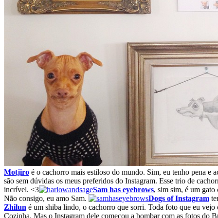
Motjiro
é o cachorro mais estiloso do mundo. Sim, eu tenho pena e a
são sem dúvidas os meus preferidos do Instagram. Esse trio de cacho
incrível. <3
Sam has eyebrows
, sim sim, é um gato
Não consigo, eu amo Sam.
Dogs of Instagram
te
Zhilun
é um shiba lindo, o cachorro que sorri. Toda foto que eu vejo
Cozinha. Mas o Instagram dele começou a bombar com as fotos do Bull 