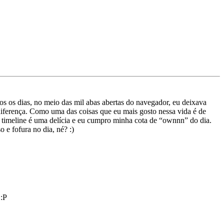
s os dias, no meio das mil abas abertas do navegador, eu deixava
diferença. Como uma das coisas que eu mais gosto nessa vida é de
a timeline é uma delícia e eu cumpro minha cota de “ownnn” do dia.
 e fofura no dia, né? :)
 :P