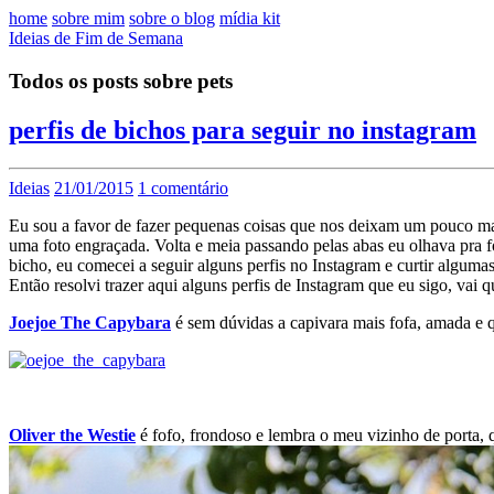
home
sobre mim
sobre o blog
mídia kit
Ideias de Fim de Semana
Todos os posts sobre pets
perfis de bichos para seguir no instagram
Ideias
21/01/2015
1 comentário
Eu sou a favor de fazer pequenas coisas que nos deixam um pouco mai
uma foto engraçada. Volta e meia passando pelas abas eu olhava pra f
bicho, eu comecei a seguir alguns perfis no Instagram e curtir algu
Então resolvi trazer aqui alguns perfis de Instagram que eu sigo, vai 
Joejoe The Capybara
é sem dúvidas a capivara mais fofa, amada e q
Oliver the Westie
é fofo, frondoso e lembra o meu vizinho de porta, 