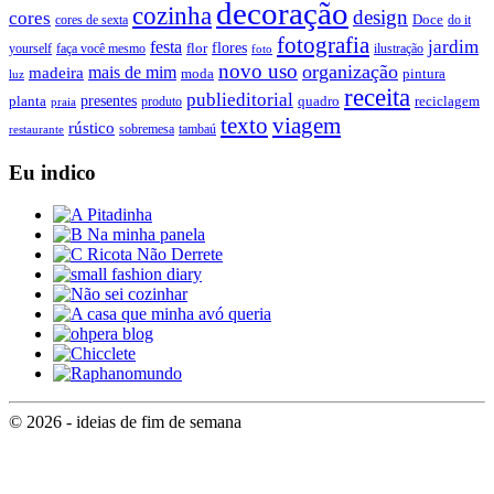
decoração
cozinha
design
cores
Doce
cores de sexta
do it
fotografia
jardim
festa
flores
faça você mesmo
flor
ilustração
yourself
foto
novo uso
organização
mais de mim
madeira
moda
pintura
luz
receita
publieditorial
presentes
planta
quadro
produto
reciclagem
praia
texto
viagem
rústico
tambaú
restaurante
sobremesa
Eu indico
© 2026 - ideias de fim de semana