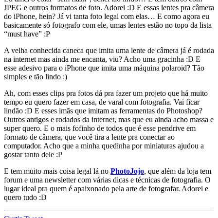
JPEG e outros formatos de foto. Adorei :D E essas lentes pra câmera
do iPhone, hein? Já vi tanta foto legal com elas… E como agora eu
basicamente só fotografo com ele, umas lentes estão no topo da lista
“must have” :P
A velha conhecida caneca que imita uma lente de câmera já é rodada
na internet mas ainda me encanta, viu? Acho uma gracinha :D E
esse adesivo para o iPhone que imita uma máquina polaroid? Tão
simples e tão lindo :)
Ah, com esses clips pra fotos dá pra fazer um projeto que há muito
tempo eu quero fazer em casa, de varal com fotografia. Vai ficar
lindão :D E esses imãs que imitam as ferramentas do Photoshop?
Outros antigos e rodados da internet, mas que eu ainda acho massa e
super quero. E o mais fofinho de todos que é esse pendrive em
formato de câmera, que você tira a lente pra conectar ao
computador. Acho que a minha quedinha por miniaturas ajudou a
gostar tanto dele :P
E tem muito mais coisa legal lá no
PhotoJojo
, que além da loja tem
forum e uma newsletter com várias dicas e técnicas de fotografia. O
lugar ideal pra quem é apaixonado pela arte de fotografar. Adorei e
quero tudo :D