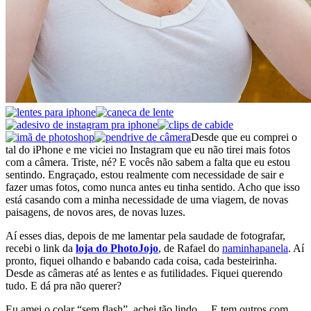
Desde que eu comprei o
tal do iPhone e me viciei no Instagram que eu não tirei mais fotos
com a câmera. Triste, né? E vocês não sabem a falta que eu estou
sentindo. Engraçado, estou realmente com necessidade de sair e
fazer umas fotos, como nunca antes eu tinha sentido. Acho que isso
está casando com a minha necessidade de uma viagem, de novas
paisagens, de novos ares, de novas luzes.
Aí esses dias, depois de me lamentar pela saudade de fotografar,
recebi o link da
loja do PhotoJojo
, de Rafael do
naminhapanela
. Aí
pronto, fiquei olhando e babando cada coisa, cada besteirinha.
Desde as câmeras até as lentes e as futilidades. Fiquei querendo
tudo. E dá pra não querer?
Eu amei o colar “sem flash”, achei tão lindo… E tem outros com