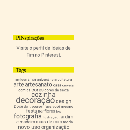
PINspirações
Visite o perfil de Ideias de
Fim no Pinterest.
Tags
amor
arquitetura
amigos
aniversário
arte
artesanato
casa
cerveja
cores
comida
cores de sexta
cozinha
decoração
design
Doce
do it yourself
faça você mesmo
festa
flores
flor
foto
fotografia
jardim
ilustração
mais de mim
madeira
moda
luz
novo uso
organização