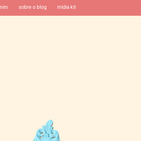
mim
sobre o blog
mídia kit