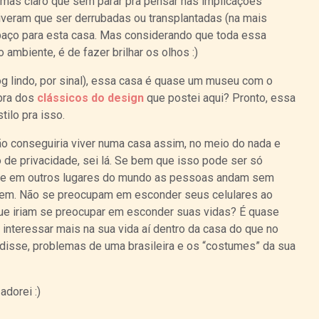
mas claro que sem parar pra pensar nas implicações
tiveram que ser derrubadas ou transplantadas (na mais
spaço para esta casa. Mas considerando que toda essa
 ambiente, é de fazer brilhar os olhos :)
g lindo, por sinal), essa casa é quase um museu com o
bra dos
clássicos do design
que postei aqui? Pronto, essa
ilo pra isso.
ão conseguiria viver numa casa assim, no meio do nada e
 de privacidade, sei lá. Se bem que isso pode ser só
rque em outros lugares do mundo as pessoas andam sem
vem. Não se preocupam em esconder seus celulares ao
rque iriam se preocupar em esconder suas vidas? É quase
interessar mais na sua vida aí dentro da casa do que no
 disse, problemas de uma brasileira e os “costumes” da sua
adorei :)