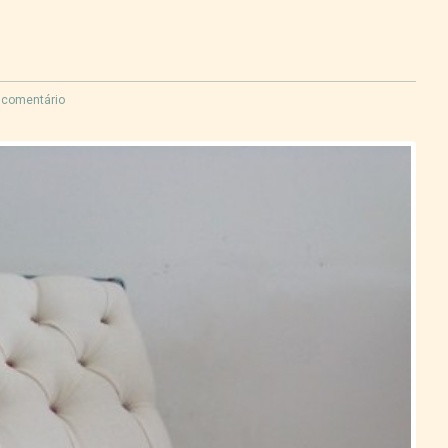
Curtir
Tweet
 comentário