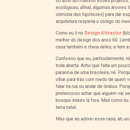
Eu acho um máximo esses projetos, 
ecológicas, afinal, algumas árvores 
otimista das hipóteses) para dar e
arquitetura respeita o código do meio
Como eu li no
Design Attractor
(blo
melhor do design dos anos 60. Lem
casa também é cheia deles, e tem est
Confesso que eu, particularmente, n
toda aberta. Acho que falta um pouco
paranóia de uma brasileira, né. Po
olhar para trás com medo de quem 
falar na rua ou andar de ônibus. Po
pretencioso achar que alguém vai se 
bosque inteiro lá fora. Mas como eu
terra natal.
Mas que eu adorei essa casa, ah, eu 