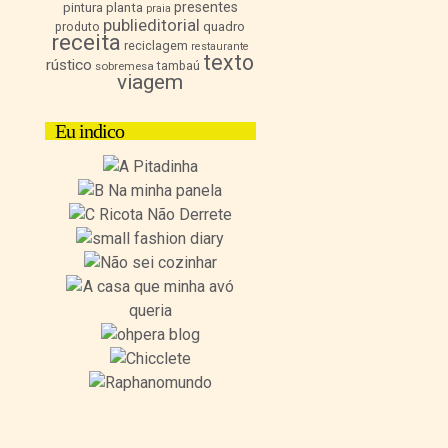
presentes
pintura
planta
praia
publieditorial
quadro
produto
receita
reciclagem
restaurante
texto
rústico
sobremesa
tambaú
viagem
Eu indico