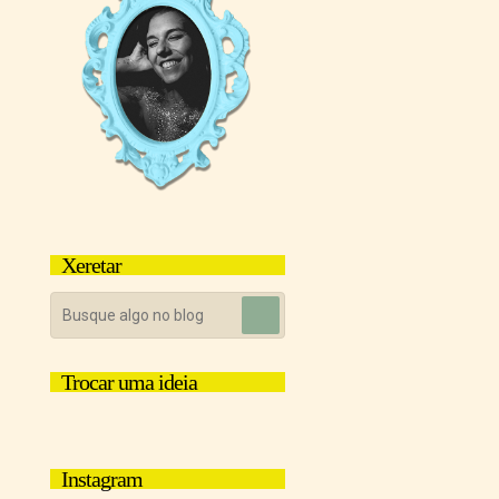
Xeretar
Trocar uma ideia
Instagram