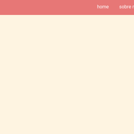
home
sobre 
deias de Fim de Semana