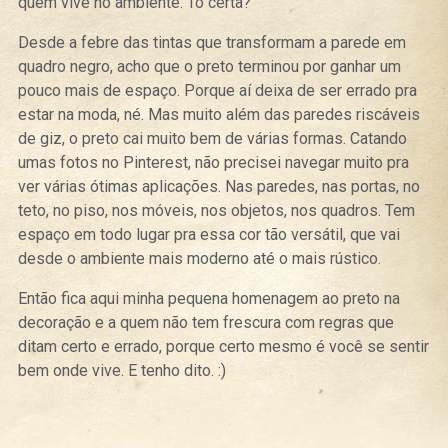
quem vive no ambiente. Tô certa?
Desde a febre das tintas que transformam a parede em
quadro negro, acho que o preto terminou por ganhar um
pouco mais de espaço. Porque aí deixa de ser errado pra
estar na moda, né. Mas muito além das paredes riscáveis
de giz, o preto cai muito bem de várias formas. Catando
umas fotos no Pinterest, não precisei navegar muito pra
ver várias ótimas aplicações. Nas paredes, nas portas, no
teto, no piso, nos móveis, nos objetos, nos quadros. Tem
espaço em todo lugar pra essa cor tão versátil, que vai
desde o ambiente mais moderno até o mais rústico.
Então fica aqui minha pequena homenagem ao preto na
decoração e a quem não tem frescura com regras que
ditam certo e errado, porque certo mesmo é você se sentir
bem onde vive. E tenho dito. :)
Curtir
Tweet