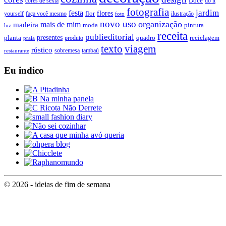
Doce
cores de sexta
do it
fotografia
jardim
festa
flores
faça você mesmo
flor
ilustração
yourself
foto
novo uso
organização
mais de mim
madeira
moda
pintura
luz
receita
publieditorial
presentes
planta
quadro
produto
reciclagem
praia
texto
viagem
rústico
tambaú
restaurante
sobremesa
Eu indico
© 2026 - ideias de fim de semana