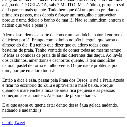
a água de lá é GELADA, sabe? MUITO. Mas é ótimo, porque o sol
de lá parece mais quente. Tudo bem que dói um pouco pra dar os
primeiros passos, mas depois é forçar um mergulho e aproveitar,
porque é uma delícia o banho de mar lá. Não se intimidem, entrem e
nadem que vale a pena ;)
Além disso, demos a sorte de comer um sanduíche natural enorme e
delicioso por lá. Frango com palmito no pão integral, que sarou o
almoço do dia. Eu tenho que dizer que eu adoro todas essas
besteiras de praia. Tenho vontade de comer todas ao mesmo tempo
:P Mas as comidas de praia de lá são diferentes das daqui. Ao invés
dos caldinhos, amendoins e cachorros-quente, lá tem sanduíche
natural, pastel de forno e milho verde. O que não é problema pra
mim, porque eu adoro tudo :P
Então a dica é essa, passar pela Praia dos Ossos, ir até a Praia Azeda
e ficar no escritório do Zulu e aproveitar a maré baixa. Porque
quando a maré enche a faixa de areia fica pequena e as pessoas
começam a se amontoar. Aí é hora de puxar o barco.
E aí que agora eu queria estar dentro dessa água gelada nadando,
nadando e nadando :)
Curtir
Tweet