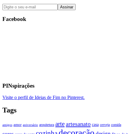
Facebook
PINspirações
Visite o perfil de Ideias de Fim no Pinterest.
Tags
arte
artesanato
casa
amor
arquitetura
cerveja
comida
amigos
aniversário
decoração
cozinha
design
cores