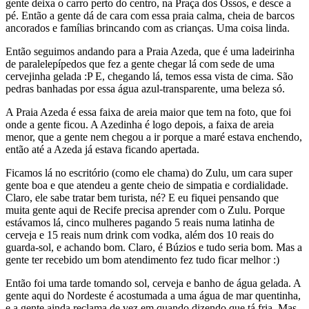
gente deixa o carro perto do centro, na Praça dos Ossos, e desce a
pé. Então a gente dá de cara com essa praia calma, cheia de barcos
ancorados e famílias brincando com as crianças. Uma coisa linda.
Então seguimos andando para a Praia Azeda, que é uma ladeirinha
de paralelepípedos que fez a gente chegar lá com sede de uma
cervejinha gelada :P E, chegando lá, temos essa vista de cima. São
pedras banhadas por essa água azul-transparente, uma beleza só.
A Praia Azeda é essa faixa de areia maior que tem na foto, que foi
onde a gente ficou. A Azedinha é logo depois, a faixa de areia
menor, que a gente nem chegou a ir porque a maré estava enchendo,
então até a Azeda já estava ficando apertada.
Ficamos lá no escritório (como ele chama) do Zulu, um cara super
gente boa e que atendeu a gente cheio de simpatia e cordialidade.
Claro, ele sabe tratar bem turista, né? E eu fiquei pensando que
muita gente aqui de Recife precisa aprender com o Zulu. Porque
estávamos lá, cinco mulheres pagando 5 reais numa latinha de
cerveja e 15 reais num drink com vodka, além dos 10 reais do
guarda-sol, e achando bom. Claro, é Búzios e tudo seria bom. Mas a
gente ter recebido um bom atendimento fez tudo ficar melhor :)
Então foi uma tarde tomando sol, cerveja e banho de água gelada. A
gente aqui do Nordeste é acostumada a uma água de mar quentinha,
e a gente ainda reclama de vez em quando dizendo que tá fria. Mas