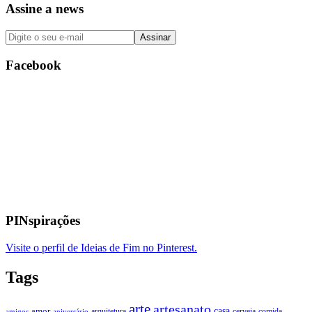
Assine a news
Facebook
PINspirações
Visite o perfil de Ideias de Fim no Pinterest.
Tags
arte
artesanato
casa
amor
arquitetura
cerveja
comida
amigos
aniversário