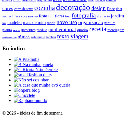
decoração
cozinha
design
cores
Doce
cores de sexta
do it
fotografia
jardim
festa
flores
faça você mesmo
flor
ilustração
yourself
foto
novo uso
organização
mais de mim
madeira
moda
pintura
luz
receita
publieditorial
presentes
planta
quadro
produto
reciclagem
praia
texto
viagem
rústico
tambaú
restaurante
sobremesa
Eu indico
© 2026 - ideias de fim de semana