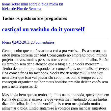
home
sobre mim
sobre o blog
mídia kit
Ideias de Fim de Semana
Todos os posts sobre pregadores
castiçal ou vasinho do it yourself
Ideias
02/02/2011
23 comentários
Gente, tenho que confessar uma coisa pra vocês… Essa semana eu
estou numa correria danada! Começando no emprego novo, muitos
projetos novos, muitas pessoas novas e muito, muito trabalho. Então
eu termino sem dar a atenção que o blog e que vocês merecem…
Tenho demorado pra responder os comentários, os e-mails, os tweets
e os comentários no facebook, vocês me desculpam? Eu não vou
nem dizer que isso vai passar tão cedo, mas com o tempo eu vou
conseguir organizar melhor meus horários pra não deixar vocês sem
posts nem respostas :D
Mas ainda bem que eu tenho anjinhos na minha vida, que vieram em
forma de amigas e amigos, e que vivem me mandando coisas lindas
dizendo “olha, lembrei de você!”, e isso tem me ajudado muito a
alimentar o blog. Então sintam-se à vontade para mandar sugestões