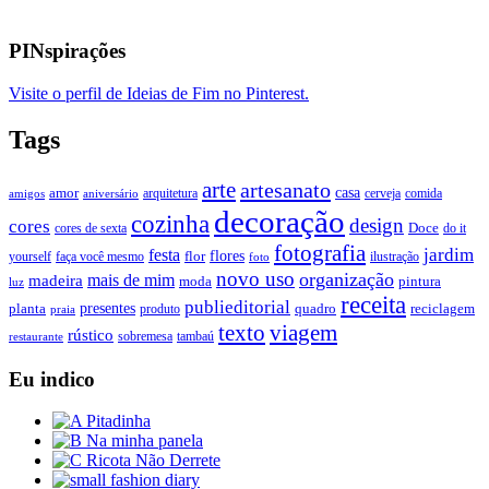
PINspirações
Visite o perfil de Ideias de Fim no Pinterest.
Tags
arte
artesanato
casa
amor
arquitetura
cerveja
comida
amigos
aniversário
decoração
cozinha
design
cores
Doce
cores de sexta
do it
fotografia
jardim
festa
flores
faça você mesmo
flor
ilustração
yourself
foto
novo uso
organização
mais de mim
madeira
moda
pintura
luz
receita
publieditorial
presentes
planta
quadro
produto
reciclagem
praia
texto
viagem
rústico
tambaú
restaurante
sobremesa
Eu indico