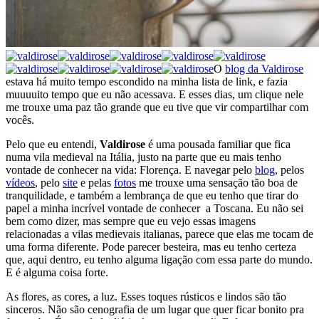
O
blog da Valdirose
estava há muito tempo escondido na minha lista de link, e fazia
muuuuito tempo que eu não acessava. E esses dias, um clique nele
me trouxe uma paz tão grande que eu tive que vir compartilhar com
vocês.
Pelo que eu entendi,
Valdirose
é uma pousada familiar que fica
numa vila medieval na Itália, justo na parte que eu mais tenho
vontade de conhecer na vida: Florença. E navegar pelo
blog
, pelos
vídeos
, pelo
site
e pelas
fotos
me trouxe uma sensação tão boa de
tranquilidade, e também a lembrança de que eu tenho que tirar do
papel a minha incrível vontade de conhecer a Toscana. Eu não sei
bem como dizer, mas sempre que eu vejo essas imagens
relacionadas a vilas medievais italianas, parece que elas me tocam de
uma forma diferente. Pode parecer besteira, mas eu tenho certeza
que, aqui dentro, eu tenho alguma ligação com essa parte do mundo.
E é alguma coisa forte.
As flores, as cores, a luz. Esses toques rústicos e lindos são tão
sinceros. Não são cenografia de um lugar que quer ficar bonito pra