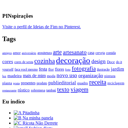
PINspirações
Visite o perfil de Ideias de Fim no Pinterest.
Tags
arte
artesanato
casa
amor
arquitetura
cerveja
comida
amigos
aniversário
decoração
cozinha
design
cores
Doce
cores de sexta
do it
fotografia
jardim
festa
flores
faça você mesmo
flor
ilustração
yourself
foto
novo uso
organização
mais de mim
madeira
moda
pintura
luz
receita
publieditorial
presentes
planta
quadro
produto
reciclagem
praia
texto
viagem
rústico
tambaú
restaurante
sobremesa
Eu indico