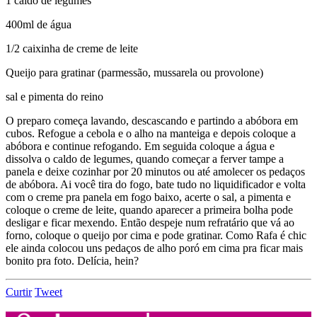
1 caldo de legumes
400ml de água
1/2 caixinha de creme de leite
Queijo para gratinar (parmessão, mussarela ou provolone)
sal e pimenta do reino
O preparo começa lavando, descascando e partindo a abóbora em
cubos. Refogue a cebola e o alho na manteiga e depois coloque a
abóbora e continue refogando. Em seguida coloque a água e
dissolva o caldo de legumes, quando começar a ferver tampe a
panela e deixe cozinhar por 20 minutos ou até amolecer os pedaços
de abóbora. Ai você tira do fogo, bate tudo no liquidificador e volta
com o creme pra panela em fogo baixo, acerte o sal, a pimenta e
coloque o creme de leite, quando aparecer a primeira bolha pode
desligar e ficar mexendo. Então despeje num refratário que vá ao
forno, coloque o queijo por cima e pode gratinar. Como Rafa é chic
ele ainda colocou uns pedaços de alho poró em cima pra ficar mais
bonito pra foto. Delícia, hein?
Curtir
Tweet