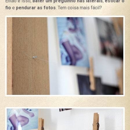
Então é isso,
bater um preguinho nas laterais
,
esticar o
fio
e
pendurar as fotos
. Tem coisa mais fácil?