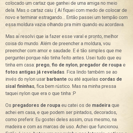
colocado um cartaz que ganhei de uma amiga no meio
dela. Mas o cartaz caiu :( Aí fiquei com medo de colocar de
novo e terminar estragando… Então passei um tempão com
essa moldura vazia olhando pra mim quando eu acordava.
Mas aí resolvi que ia fazer esse varal e pronto, melhor
coisa do mundo. Além de preencher a moldura, vou
preencher com amor e saudade. E é tão simples que me
perguntei porque não tinha feito antes. Usei tudo que eu
tinha em casa:
prego
,
fio de nylon
,
pregador de roupa
e
fotos antigas já reveladas
. Fica lindo também se ao
invés do nylon usar
barbante
ou até aquelas
cordas de
sisal fininhas
, fica bem rústico. Mas na minha pressa
taquei nylon que era o que tinha :P
Os
pregadores de roupa
eu catei os de
madeira
que
achei em casa, e que podem ser pintados, decorados,
como preferir. Eu gostei deles assim, crus mesmo, na
madeira e com as marcas de uso. Achei que funcionou.