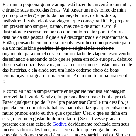
E a minha pequena-grande amiga está fazendo aniversário amanhã,
e tirando suas merecidas férias. Vai passar um mês longe de mim
(como proceder?) e perto da mamãe, da irmã, da titia. Justo,
justíssimo. E sabendo dessa viagem, que começará HOJE, preparei
um presentinho simples, barato, mas cheio de amor. Carol é
ilustradora e escreve melhor do que muito redator por aí. Outro
detalhe da sua pessoa, é que ela é desorganizada e desmemoriada.
Então, pensando em tudo isso, resolvi escolher como presente para
ela um moleskine
genérico, já que o original não coube no
orçamento,
para que ela usasse como diário de viagem, escrevendo,
desenhando e anotando tudo que se passa em solo europeu, debaixo
do seu salto doze. Isso vai ajudá-la a não esquecer instantaneamente
das histórias, e ela ainda terá um lindo caderno cheio de boas
lembranças para guardar pra sempre. Acho que foi uma boa escolha
:)
E como eu não ia simplesmente entregar ele naquela embalagem
horrível da Livraria Saraiva, fui personalizar uma caixinha pra ela.
Fazer qualquer tipo de “arte” pra presentear Carol é um desafio, já
que ela tem o dom dos trabalhos manuais e faz qualquer coisa com
muito primor, então eu tive que caprichar. Usei o que eu tinha em
casa, e terminei gostando do resultado :) Se eu tivesse grana, o
presente era essa caixa de
Godiva
devidamente recheada com seus
incríveis chocolates finos, mas a verdade é que eu ganhei os
chocolates do meu sogro há quase 1 ano e guardei a caixa. Sim, eu