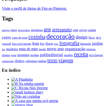
Visite o perfil de Ideias de Fim no Pinterest.
Tags
arte
artesanato
casa
amor
arquitetura
cerveja
comida
amigos
aniversário
decoração
cozinha
design
cores
Doce
cores de sexta
do it
fotografia
jardim
festa
flores
faça você mesmo
flor
ilustração
yourself
foto
novo uso
organização
mais de mim
madeira
moda
pintura
luz
receita
publieditorial
presentes
planta
quadro
produto
reciclagem
praia
texto
viagem
rústico
tambaú
restaurante
sobremesa
Eu indico