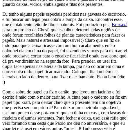
guardo caixas, vidros, embalagens e fitas dos presentes.
Eu tenho alguns papéis especiais perdidos nas gavetas do escritório,
e fui buscar um legal para cobrir a tampa da caixa. Encontrei esse,
que é totalmente feito de fibras naturais. Foi produzido pela
Bruxaxá
para um projeto da Chesf, que escolheu determinadas regiões de
onde foram recolhidas folhas de plantas características para fazer os
papéis. Mais natural e artesanal impossível :) Claro que eu fiz de
tudo para que a caixa ficasse com um bom acabamento, então
coloquei ela em cima do papel, fui fazendo os vincos para marcar, vi
onde precisava cortar para o encaixe ficar ideal e saiu esse corte que
dá pra ver direitinho na segunda foto. Para prender, eu usei fita
dupla-face apenas nas laterais da tampa, pra não colocar em cima e
correr o risco do papel ficar marcado. Coloquei fita também nas
laterais no lado de dentro, para fixar o acabamento. Ficou bem feito
:)
Com a sobra do papel eu fiz o cartão, que levou um lacinho e foi
escrito à mão com o maior carinho. A cinta para o caderno eu fiz em
papel tipo kraft, para deixar claro que o presente tem um objetivo
que precisa ser cumprido :P Para deixar um cheirinho agradável,
usei um pouco desse pot-pourri que eu tinha em casa, com lascas de
madeira e algumas sementes. Para fechar a caixa, usei essa ráfia que
veio forrando uma cesta que Paolo me deu no aniversário, e que eu
guardei e já usei em várias outras “artes” :P Tudo nessa vida é