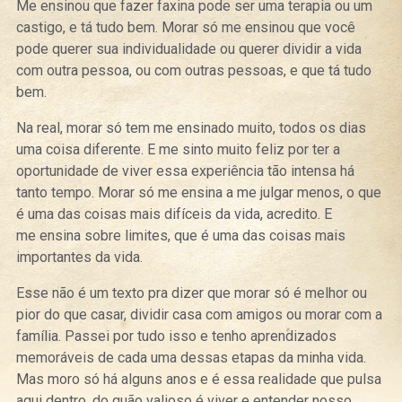
Me ensinou que fazer faxina pode ser uma terapia ou um
castigo, e tá tudo bem. Morar só me ensinou que você
pode querer sua individualidade ou querer dividir a vida
com outra pessoa, ou com outras pessoas, e que tá tudo
bem.
Na real, morar só tem me ensinado muito, todos os dias
uma coisa diferente. E me sinto muito feliz por ter a
oportunidade de viver essa experiência tão intensa há
tanto tempo. Morar só me ensina a me julgar menos, o que
é uma das coisas mais difíceis da vida, acredito. E
me ensina sobre limites, que é uma das coisas mais
importantes da vida.
Esse não é um texto pra dizer que morar só é melhor ou
pior do que casar, dividir casa com amigos ou morar com a
família. Passei por tudo isso e tenho aprendizados
memoráveis de cada uma dessas etapas da minha vida.
Mas moro só há alguns anos e é essa realidade que pulsa
aqui dentro, do quão valioso é viver e entender nosso