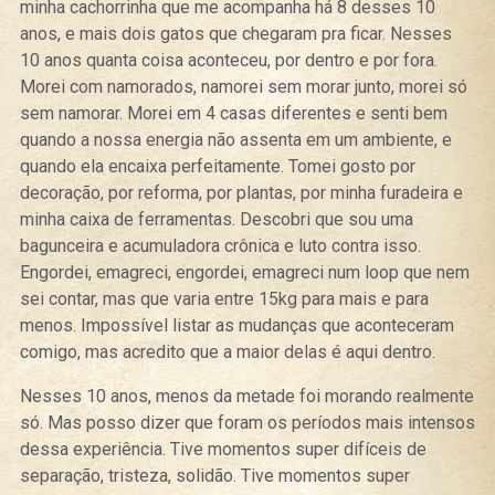
minha cachorrinha que me acompanha há 8 desses 10
anos, e mais dois gatos que chegaram pra ficar. Nesses
10 anos quanta coisa aconteceu, por dentro e por fora.
Morei com namorados, namorei sem morar junto, morei só
sem namorar. Morei em 4 casas diferentes e senti bem
quando a nossa energia não assenta em um ambiente, e
quando ela encaixa perfeitamente. Tomei gosto por
decoração, por reforma, por plantas, por minha furadeira e
minha caixa de ferramentas. Descobri que sou uma
bagunceira e acumuladora crônica e luto contra isso.
Engordei, emagreci, engordei, emagreci num loop que nem
sei contar, mas que varia entre 15kg para mais e para
menos. Impossível listar as mudanças que aconteceram
comigo, mas acredito que a maior delas é aqui dentro.
Nesses 10 anos, menos da metade foi morando realmente
só. Mas posso dizer que foram os períodos mais intensos
dessa experiência. Tive momentos super difíceis de
separação, tristeza, solidão. Tive momentos super