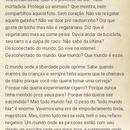
mortadela. Protege os animais? Que mentira, nem
compartilhou aquela foto. Sem coração. Não vai resgatar
aquele gatinho? Não vai doar pro cachorrinho? Diz que
gosta de bicho mas não é vegetariano. Diz que é
vegetariano mas as come peixe. Devia andar de bicicleta,
seu carro é a culpa do caos. Não sabe da última?
Desconectado do mundo. Só vive na internet.
Desconectado do mundo. Que mundo? Que mundo é esse.
O mundo onde a liberdade pode oprimir. Sabe quando
éramos do crianças e sempre tinha aquele que te chamava
de otário porque você não queria tomar uma cerveja?
Porque não queria experimentar cigarro? Porque nunca
tinha mentido pros seus pais? Porque não queria sair
escondido? Mas todo mundo faz. O peso do “todo mundo
faz” é enorme. Vivemos uma era de empoderamento linda,
majestosa. Mas, como tudo nessa vida, tem o seu reflexo
negativo. Um mundo onde as pessoas estão com seu
direito de escolha cada vez mais livre, é justamente onde