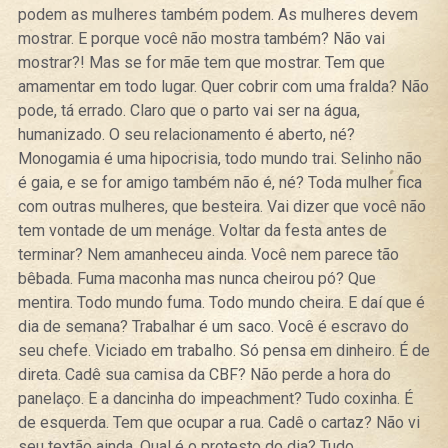
podem as mulheres também podem. As mulheres devem
mostrar. E porque você não mostra também? Não vai
mostrar?! Mas se for mãe tem que mostrar. Tem que
amamentar em todo lugar. Quer cobrir com uma fralda? Não
pode, tá errado. Claro que o parto vai ser na água,
humanizado. O seu relacionamento é aberto, né?
Monogamia é uma hipocrisia, todo mundo trai. Selinho não
é gaia, e se for amigo também não é, né? Toda mulher fica
com outras mulheres, que besteira. Vai dizer que você não
tem vontade de um menáge. Voltar da festa antes de
terminar? Nem amanheceu ainda. Você nem parece tão
bêbada. Fuma maconha mas nunca cheirou pó? Que
mentira. Todo mundo fuma. Todo mundo cheira. E daí que é
dia de semana? Trabalhar é um saco. Você é escravo do
seu chefe. Viciado em trabalho. Só pensa em dinheiro. É de
direta. Cadê sua camisa da CBF? Não perde a hora do
panelaço. E a dancinha do impeachment? Tudo coxinha. É
de esquerda. Tem que ocupar a rua. Cadê o cartaz? Não vi
seu textão ainda. Qual é o protesto do dia? Tudo