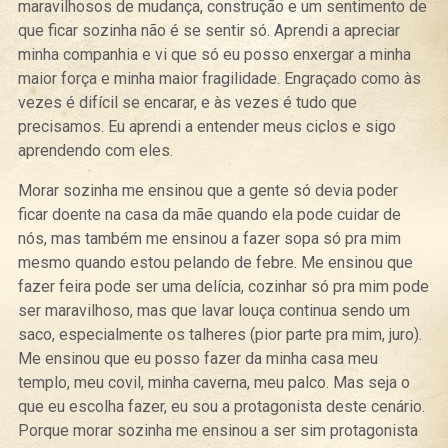
maravilhosos de mudança, construção e um sentimento de
que ficar sozinha não é se sentir só. Aprendi a apreciar
minha companhia e vi que só eu posso enxergar a minha
maior força e minha maior fragilidade. Engraçado como às
vezes é difícil se encarar, e às vezes é tudo que
precisamos. Eu aprendi a entender meus ciclos e sigo
aprendendo com eles.
Morar sozinha me ensinou que a gente só devia poder
ficar doente na casa da mãe quando ela pode cuidar de
nós, mas também me ensinou a fazer sopa só pra mim
mesmo quando estou pelando de febre. Me ensinou que
fazer feira pode ser uma delícia, cozinhar só pra mim pode
ser maravilhoso, mas que lavar louça continua sendo um
saco, especialmente os talheres (pior parte pra mim, juro).
Me ensinou que eu posso fazer da minha casa meu
templo, meu covil, minha caverna, meu palco. Mas seja o
que eu escolha fazer, eu sou a protagonista deste cenário.
Porque morar sozinha me ensinou a ser sim protagonista