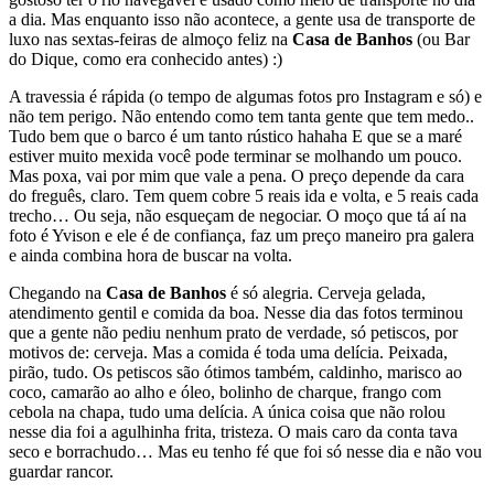
a dia. Mas enquanto isso não acontece, a gente usa de transporte de
luxo nas sextas-feiras de almoço feliz na
Casa de Banhos
(ou Bar
do Dique, como era conhecido antes) :)
A travessia é rápida (o tempo de algumas fotos pro Instagram e só) e
não tem perigo. Não entendo como tem tanta gente que tem medo..
Tudo bem que o barco é um tanto rústico hahaha E que se a maré
estiver muito mexida você pode terminar se molhando um pouco.
Mas poxa, vai por mim que vale a pena. O preço depende da cara
do freguês, claro. Tem quem cobre 5 reais ida e volta, e 5 reais cada
trecho… Ou seja, não esqueçam de negociar. O moço que tá aí na
foto é Yvison e ele é de confiança, faz um preço maneiro pra galera
e ainda combina hora de buscar na volta.
Chegando na
Casa de Banhos
é só alegria. Cerveja gelada,
atendimento gentil e comida da boa. Nesse dia das fotos terminou
que a gente não pediu nenhum prato de verdade, só petiscos, por
motivos de: cerveja. Mas a comida é toda uma delícia. Peixada,
pirão, tudo. Os petiscos são ótimos também, caldinho, marisco ao
coco, camarão ao alho e óleo, bolinho de charque, frango com
cebola na chapa, tudo uma delícia. A única coisa que não rolou
nesse dia foi a agulhinha frita, tristeza. O mais caro da conta tava
seco e borrachudo… Mas eu tenho fé que foi só nesse dia e não vou
guardar rancor.