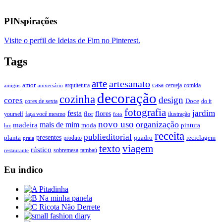
PINspirações
Visite o perfil de Ideias de Fim no Pinterest.
Tags
arte
artesanato
casa
amor
arquitetura
cerveja
comida
amigos
aniversário
decoração
cozinha
design
cores
Doce
cores de sexta
do it
fotografia
jardim
festa
flores
faça você mesmo
flor
ilustração
yourself
foto
novo uso
organização
mais de mim
madeira
moda
pintura
luz
receita
publieditorial
presentes
planta
quadro
produto
reciclagem
praia
texto
viagem
rústico
tambaú
restaurante
sobremesa
Eu indico