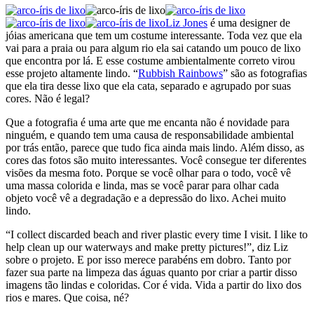
Liz Jones
é uma designer de
jóias americana que tem um costume interessante. Toda vez que ela
vai para a praia ou para algum rio ela sai catando um pouco de lixo
que encontra por lá. E esse costume ambientalmente correto virou
esse projeto altamente lindo. “
Rubbish Rainbows
” são as fotografias
que ela tira desse lixo que ela cata, separado e agrupado por suas
cores. Não é legal?
Que a fotografia é uma arte que me encanta não é novidade para
ninguém, e quando tem uma causa de responsabilidade ambiental
por trás então, parece que tudo fica ainda mais lindo. Além disso, as
cores das fotos são muito interessantes. Você consegue ter diferentes
visões da mesma foto. Porque se você olhar para o todo, você vê
uma massa colorida e linda, mas se você parar para olhar cada
objeto você vê a degradação e a depressão do lixo. Achei muito
lindo.
“I collect discarded beach and river plastic every time I visit. I like to
help clean up our waterways and make pretty pictures!”, diz Liz
sobre o projeto. E por isso merece parabéns em dobro. Tanto por
fazer sua parte na limpeza das águas quanto por criar a partir disso
imagens tão lindas e coloridas. Cor é vida. Vida a partir do lixo dos
rios e mares. Que coisa, né?