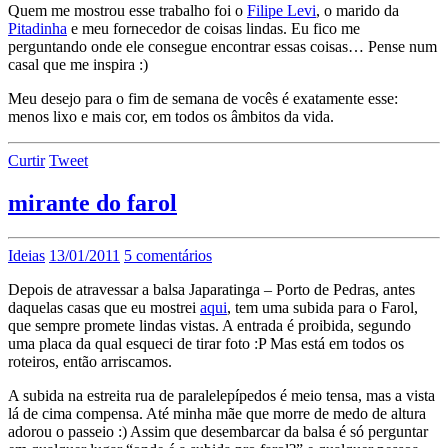
Quem me mostrou esse trabalho foi o
Filipe Levi
, o marido da
Pitadinha
e meu fornecedor de coisas lindas. Eu fico me
perguntando onde ele consegue encontrar essas coisas… Pense num
casal que me inspira :)
Meu desejo para o fim de semana de vocês é exatamente esse:
menos lixo e mais cor, em todos os âmbitos da vida.
Curtir
Tweet
mirante do farol
Ideias
13/01/2011
5 comentários
Depois de atravessar a balsa Japaratinga – Porto de Pedras, antes
daquelas casas que eu mostrei
aqui
, tem uma subida para o Farol,
que sempre promete lindas vistas. A entrada é proibida, segundo
uma placa da qual esqueci de tirar foto :P Mas está em todos os
roteiros, então arriscamos.
A subida na estreita rua de paralelepípedos é meio tensa, mas a vista
lá de cima compensa. Até minha mãe que morre de medo de altura
adorou o passeio :) Assim que desembarcar da balsa é só perguntar