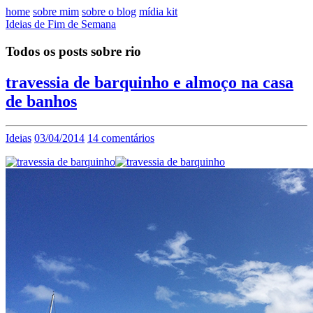
home
sobre mim
sobre o blog
mídia kit
Ideias de Fim de Semana
Todos os posts sobre rio
travessia de barquinho e almoço na casa
de banhos
Ideias
03/04/2014
14 comentários