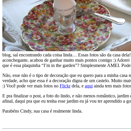
blog, saí encontrando cada coisa linda… Essas fotos são da casa dela! 
aconchegante, acabou de ganhar muito mais pontos comigo :) Adorei os p
que é essa plaquinha “I’m in the garden”? Simplesmente AMEI. Pode e
Não, esse não é o tipo de decoração que eu quero para a minha casa 
verdade, acho que essa é a decoração digna de um castelo. Muito mais
:) Você pode ver mais fotos no
Flickr
dela, e
aqui
ainda tem mais fotos
E pra finalizar o post, a foto do lindo, e não menos romântico, jardi
afinal, daqui pra que eu tenha esse jardim eu já vou ter aprendido a go
Parabéns Cindy, sua casa é realmente linda.