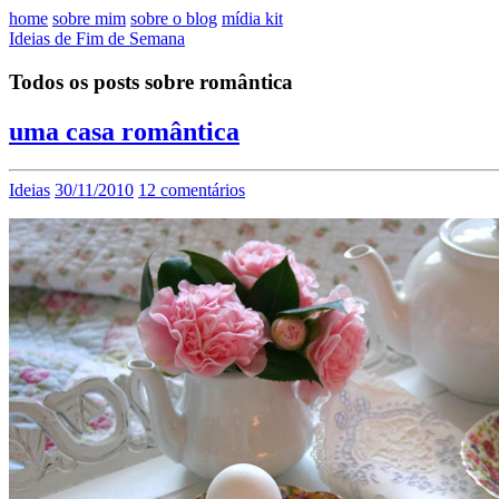
home
sobre mim
sobre o blog
mídia kit
Ideias de Fim de Semana
Todos os posts sobre romântica
uma casa romântica
Ideias
30/11/2010
12 comentários