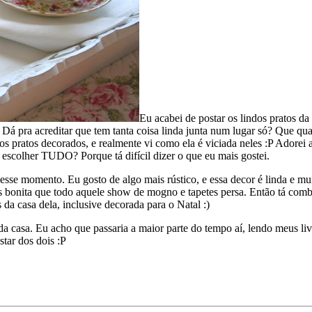
Eu acabei de postar os lindos pratos d
Dá pra acreditar que tem tanta coisa linda junta num lugar só? Que quan
ratos decorados, e realmente vi como ela é viciada neles :P Adorei as pr
scolher TUDO? Porque tá difícil dizer o que eu mais gostei.
nesse momento. Eu gosto de algo mais rústico, e essa decor é linda e 
 bonita que todo aquele show de mogno e tapetes persa. Então tá combi
 da casa dela, inclusive decorada para o Natal :)
m da casa. Eu acho que passaria a maior parte do tempo aí, lendo meus l
star dos dois :P