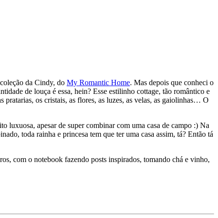
a coleção da Cindy, do
My Romantic Home
. Mas depois que conheci o
tidade de louça é essa, hein? Esse estilinho cottage, tão romântico e
atarias, os cristais, as flores, as luzes, as velas, as gaiolinhas… O
muito luxuosa, apesar de super combinar com uma casa de campo :) Na
nado, toda rainha e princesa tem que ter uma casa assim, tá? Então tá
ivros, com o notebook fazendo posts inspirados, tomando chá e vinho,