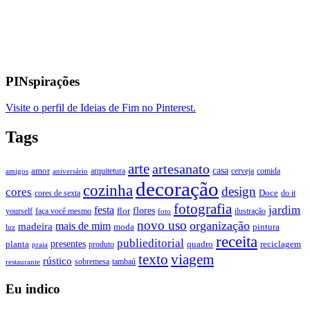
PINspirações
Visite o perfil de Ideias de Fim no Pinterest.
Tags
arte
artesanato
casa
amor
arquitetura
cerveja
comida
amigos
aniversário
decoração
cozinha
design
cores
Doce
cores de sexta
do it
fotografia
jardim
festa
flores
faça você mesmo
flor
ilustração
yourself
foto
novo uso
organização
mais de mim
madeira
moda
pintura
luz
receita
publieditorial
presentes
planta
quadro
produto
reciclagem
praia
texto
viagem
rústico
tambaú
restaurante
sobremesa
Eu indico