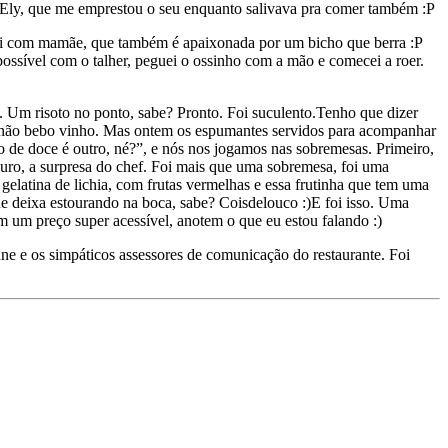
 de Ely, que me emprestou o seu enquanto salivava pra comer também :P
endi com mamãe, que também é apaixonada por um bicho que berra :P
possível com o talher, peguei o ossinho com a mão e comecei a roer.
. Um risoto no ponto, sabe? Pronto. Foi suculento.
Tenho que dizer
da não bebo vinho. Mas ontem os espumantes servidos para acompanhar
 de doce é outro, né?”, e nós nos jogamos nas sobremesas. Primeiro,
ro, a surpresa do chef. Foi mais que uma sobremesa, foi uma
elatina de lichia, com frutas vermelhas e essa frutinha que tem uma
ue deixa estourando na boca, sabe? Coisdelouco :)
E foi isso. Uma
tem um preço super acessível, anotem o que eu estou falando :)
os simpáticos assessores de comunicação do restaurante. Foi