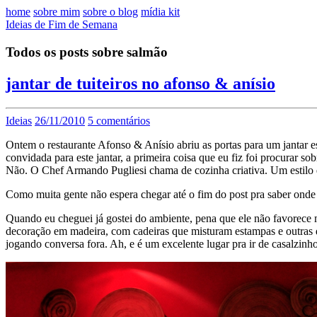
home
sobre mim
sobre o blog
mídia kit
Ideias de Fim de Semana
Todos os posts sobre salmão
jantar de tuiteiros no afonso & anísio
Ideias
26/11/2010
5 comentários
Ontem o restaurante Afonso & Anísio abriu as portas para um jantar 
convidada para este jantar, a primeira coisa que eu fiz foi procurar sob
Não. O Chef Armando Pugliesi chama de cozinha criativa. Um estilo qu
Como muita gente não espera chegar até o fim do post pra saber onde 
Quando eu cheguei já gostei do ambiente, pena que ele não favorece 
decoração em madeira, com cadeiras que misturam estampas e outras 
jogando conversa fora. Ah, e é um excelente lugar pra ir de casalzin