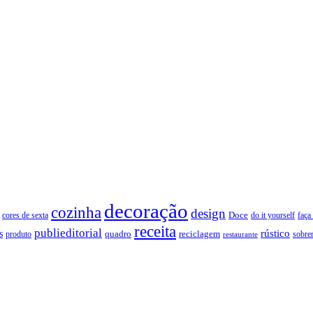
decoração
cozinha
design
Doce
cores de sexta
faça
do it yourself
receita
publieditorial
rústico
s
quadro
produto
reciclagem
restaurante
sobre