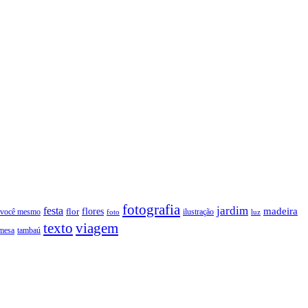
fotografia
jardim
festa
flores
madeira
 você mesmo
flor
ilustração
foto
luz
texto
viagem
tambaú
mesa