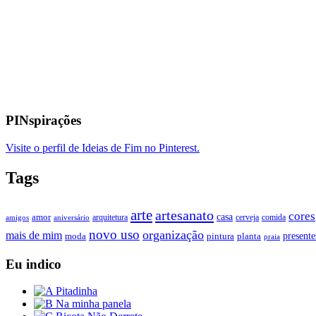
PINspirações
Visite o perfil de Ideias de Fim no Pinterest.
Tags
arte
artesanato
cores
casa
amor
arquitetura
cerveja
comida
amigos
aniversário
novo uso
organização
mais de mim
presente
moda
pintura
planta
praia
Eu indico