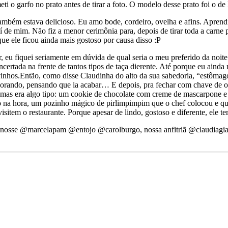
eti o garfo no prato antes de tirar a foto. O modelo desse prato foi o
 também estava delicioso. Eu amo bode, cordeiro, ovelha e afins. Apr
 de mim. Não fiz a menor cerimônia para, depois de tirar toda a carne 
ue ele ficou ainda mais gostoso por causa disso :P
 eu fiquei seriamente em dúvida de qual seria o meu preferido da noite
certada na frente de tantos tipos de taça dierente. Até porque eu ain
vinhos.
Então, como disse Claudinha do alto da sua sabedoria, “estômago
orando, pensando que ia acabar… E depois, pra fechar com chave de ou
mas era algo tipo: um cookie de chocolate com creme de mascarpone e g
ado na hora, um pozinho mágico de pirlimpimpim que o chef colocou e q
isitem o restaurante. Porque apesar de lindo, gostoso e diferente, ele 
@marcelapam @entojo @carolburgo, nossa anfitriã @claudiagiane e 