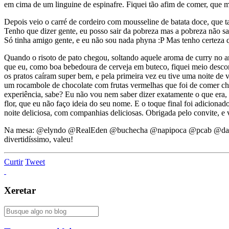
em cima de um linguine de espinafre. Fiquei tão afim de comer, que m
Depois veio o carré de cordeiro com mousseline de batata doce, que
Tenho que dizer gente, eu posso sair da pobreza mas a pobreza não saí
Só tinha amigo gente, e eu não sou nada phyna :P Mas tenho certeza q
Quando o risoto de pato chegou, soltando aquele aroma de curry no ar,
que eu, como boa bebedoura de cerveja em buteco, fiquei meio descon
os pratos caíram super bem, e pela primeira vez eu tive uma noite de 
um rocambole de chocolate com frutas vermelhas que foi de comer ch
experiência, sabe? Eu não vou nem saber dizer exatamente o que era, 
flor, que eu não faço ideia do seu nome. E o toque final foi adicion
noite deliciosa, com companhias deliciosas. Obrigada pelo convite, e v
Na mesa: @elyndo @RealEden @buchecha @napipoca @pcab @danosse 
divertidíssimo, valeu!
Curtir
Tweet
Xeretar