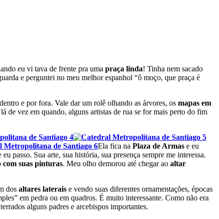
quando eu vi tava de frente pra uma
praça linda
! Tinha nem sacado
guarda e perguntei no meu melhor espanhol “ô moço, que praça é
entro e por fora. Vale dar um rolê olhando as árvores, os
mapas em
 lá de vez em quando, alguns artistas de rua se for mais perto do fim
Ela fica na
Plaza de Armas
e eu
e eu passo. Sua arte, sua história, sua presença sempre me interessa.
o com suas pinturas
. Meu olho demorou até chegar ao
altar
um dos
altares laterais
e vendo suas diferentes ornamentações, épocas
imples” em pedra ou em quadros. É muito interessante. Como não era
nterrados alguns padres e arcebispos importantes.