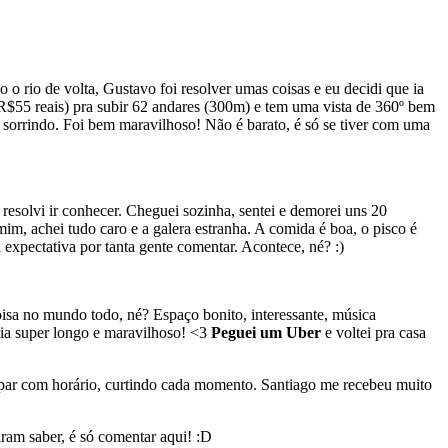
o rio de volta, Gustavo foi resolver umas coisas e eu decidi que ia
R$55 reais) pra subir 62 andares (300m) e tem uma vista de 360º bem
a sorrindo. Foi bem maravilhoso! Não é barato, é só se tiver com uma
 resolvi ir conhecer. Cheguei sozinha, sentei e demorei uns 20
m, achei tudo caro e a galera estranha. A comida é boa, o pisco é
expectativa por tanta gente comentar. Acontece, né? :)
isa no mundo todo, né? Espaço bonito, interessante, música
dia super longo e maravilhoso! <3
Peguei um Uber
e voltei pra casa
cupar com horário, curtindo cada momento. Santiago me recebeu muito
iram saber, é só comentar aqui! :D