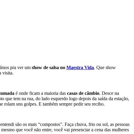
saímos pra ver um
show de salsa no
Maestra Vida
. Que show
 visita.
humada
é onde ficam a maioria das
casas de câmbio
. Desce na
io que tem na rua, do lado esquerdo logo depois da saída da estação,
que rolam uns golpes. E também sempre pedir seu recibo.
 entendi são os mais “compostos”. Faça chuva, frio ou sol, as pessoas
ão mesmo que você não entre, você vai presenciar a cena das mulheres