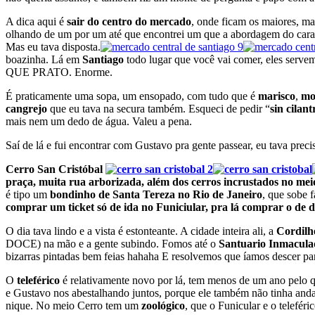
A dica aqui é
sair do centro do mercado
, onde ficam os maiores, mai
olhando de um por um até que encontrei um que a abordagem do cara nã
Mas eu tava disposta.
boazinha. Lá em
Santiago
todo lugar que você vai comer, eles serve
QUE PRATO. Enorme.
É praticamente uma sopa, um ensopado, com tudo que é
marisco
,
mo
cangrejo
que eu tava na secura também. Esqueci de pedir “
sin cilant
mais nem um dedo de água. Valeu a pena.
Saí de lá e fui encontrar com Gustavo pra gente passear, eu tava prec
Cerro San Cristóbal
praça, muita rua arborizada, além dos cerros incrustados no mei
é tipo um
bondinho de Santa Tereza no Rio de Janeiro
, que sobe 
comprar um ticket só de ida no Funiciular, pra lá comprar o de de
O dia tava lindo e a vista é estonteante. A cidade inteira ali, a
Cordilh
DOCE) na mão e a gente subindo. Fomos até o
Santuario Inmacul
bizarras pintadas bem feias hahaha E resolvemos que íamos descer pa
O
teleférico
é relativamente novo por lá, tem menos de um ano pelo 
e Gustavo nos abestalhando juntos, porque ele também não tinha andad
nique. No meio Cerro tem um
zoológico
, que o Funicular e o telefér