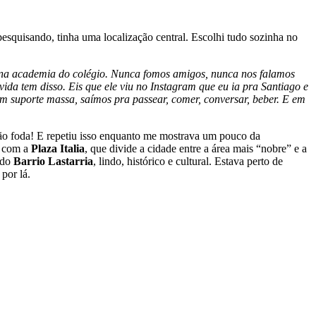
esquisando, tinha uma localização central. Escolhi tudo sozinha no
s na academia do colégio. Nunca fomos amigos, nunca nos falamos
a tem disso. Eis que ele viu no Instagram que eu ia pra Santiago e
 um suporte massa, saímos pra passear, comer, conversar, beber. E em
ação foda! E repetiu isso enquanto me mostrava um pouco da
a com a
Plaza Italia
, que divide a cidade entre a área mais “nobre” e a
o do
Barrio Lastarria
, lindo, histórico e cultural. Estava perto de
por lá.