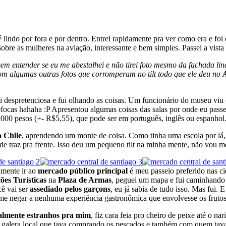
é lindo por fora e por dentro. Entrei rapidamente pra ver como era e fo
re as mulheres na aviação, interessante e bem simples. Passei a vista 
sem entender se eu me abestalhei e não tirei foto mesmo da fachada li
o com algumas outras fotos que corromperam no tilt todo que ele deu no
ei despretenciosa e fui olhando as coisas. Um funcionário do museu vi
ofocas hahaha :P Apresentou algumas coisas das salas por onde eu passei
000 pesos (+- R$5,55), que pode ser em português, inglês ou espanhol.
o Chile
, aprendendo um monte de coisa. Como tinha uma escola por lá, e
de traz pra frente. Isso deu um pequeno tilt na minha mente, não vou m
lmente ir ao
mercado público principal
é meu passeio preferido nas ci
ões Turísticas
na
Plaza de Armas
, peguei um mapa e fui caminhando a
ê vai ser
assediado pelos garçons
, eu já sabia de tudo isso. Mas fui.
o me negar a nenhuma experiência gastronômica que envolvesse os fruto
talmente estranhos pra mim
, fiz cara feia pro cheiro de peixe até o
a galera local que tava comprando os pescados e também com quem ta