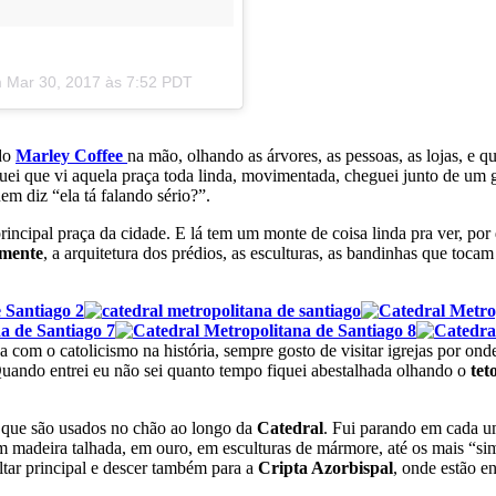
m
Mar 30, 2017 às 7:52 PDT
do
Marley Coffee
na mão, olhando as árvores, as pessoas, as lojas, e 
i que vi aquela praça toda linda, movimentada, cheguei junto de um 
m diz “ela tá falando sério?”.
ncipal praça da cidade. E lá tem um monte de coisa linda pra ver, por d
amente
, a arquitetura dos prédios, as esculturas, as bandinhas que tocam
a com o catolicismo na história, sempre gosto de visitar igrejas por ond
ndo entrei eu não sei quanto tempo fiquei abestalhada olhando o
tet
que são usados no chão ao longo da
Catedral
. Fui parando em cada 
 em madeira talhada, em ouro, em esculturas de mármore, até os mais “s
altar principal e descer também para a
Cripta Azorbispal
, onde estão e