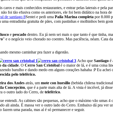
s caros e mais conhecidos restaurantes, e entrar pelas laterais e pela pa
o foi tão efusiva como os anteriores, ele foi bem didático na hora de 
Sentei e pedi uma
Paila Marina completa
por 8.000 p
m uma entradinha gratuita de pães, com pastinhas e molhinhos bem gos
lusco
e
pescado
dentro. Eu já nem sei mais o que tanto é que tinha, ma
ro
” e o negócio veio chorado no coentro. Mas paciência, néam. Cata da
isando mesmo caminhar pra fazer a digestão.
Acho que
Santiago
é 
o da cidade
. O
Cerro San Cristóbal
é o maior de lá, e é uma coisa lin
fazendo barulho e dando medo em alguns corações hahaha :P Eu achei de
scida pelo teleférico.
eira dos Andes
atrás, um
mote con huesillo
(bebida chilena tradicion
ada Concepción
, que é a parte mais alta de lá. A vista é incrível, já
ra o outro lado do Cerro, de
teleférico
.
que entendi. As cabines são pequenas, acho que o máximo vão umas 4 
o ali ainda. É massa ver o outro lado do Cerro. Embaixo dá pra ver uns 
ico fazem uma parada, mas aí é só permanecer e seguir.