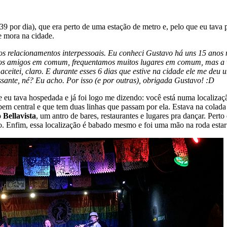
 por dia), que era perto de uma estação de metro e, pelo que eu tava p
e mora na cidade.
os relacionamentos interpessoais. Eu conheci Gustavo há uns 15 ano
os amigos em comum, frequentamos muitos lugares em comum, mas a vid
aceitei, claro. E durante esses 6 dias que estive na cidade ele me deu
ante, né? Eu acho. Por isso (e por outras), obrigada Gustavo! :D
ue eu tava hospedada e já foi logo me dizendo: você está numa localiz
 bem central e que tem duas linhas que passam por ela. Estava na colad
 Bellavista
, um antro de bares, restaurantes e lugares pra dançar. Pert
o. Enfim, essa localização é babado mesmo e foi uma mão na roda estar 