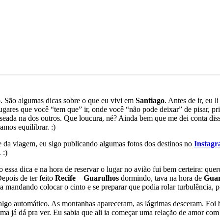
o. São algumas dicas sobre o que eu vivi em
Santiago
. Antes de ir, eu 
ugares que você “tem que” ir, onde você “não pode deixar” de pisar, pri
eada na dos outros. Que loucura, né? Ainda bem que me dei conta diss
mos equilibrar. :)
e da viagem, eu sigo publicando algumas fotos dos destinos no
Instag
 :)
to essa dica e na hora de reservar o lugar no avião fui bem certeira: q
epois de ter feito
Recife
–
Guarulhos
dormindo, tava na hora de
Guar
va mandando colocar o cinto e se preparar que podia rolar turbulência,
algo automático. As montanhas apareceram, as lágrimas desceram. Foi b
ma já dá pra ver. Eu sabia que ali ia começar uma relação de amor com