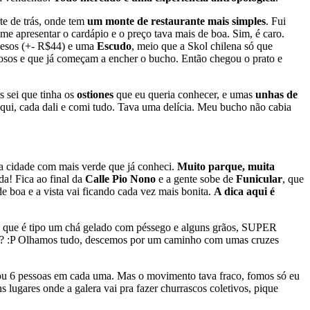
rte de trás, onde tem
um monte de restaurante mais simples
. Fui
me apresentar o cardápio e o preço tava mais de boa. Sim, é caro.
esos (+- R$44) e uma
Escudo
, meio que a Skol chilena só que
tosos e que já começam a encher o bucho. Então chegou o prato e
s sei que tinha os
ostiones
que eu queria conhecer, e umas
unhas de
qui, cada dali e comi tudo. Tava uma delícia. Meu bucho não cabia
a cidade com mais verde que já conheci.
Muito parque, muita
da! Fica ao final da
Calle Pio Nono
e a gente sobe de
Funicular
, que
 boa e a vista vai ficando cada vez mais bonita.
A dica aqui é
al que é tipo um chá gelado com péssego e alguns grãos, SUPER
 disse? :P Olhamos tudo, descemos por um caminho com umas cruzes
ou 6 pessoas em cada uma. Mas o movimento tava fraco, fomos só eu
lugares onde a galera vai pra fazer churrascos coletivos, pique