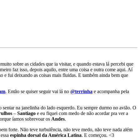
li muito sobre as cidades que ia visitar, e quando estava lá percebi que
meiro faz isso, depois aquilo, entre uma coisa e outra come aqui. Aí
o e fui deixando as coisas mais fluidas. E também ainda bem que
ram
. Então se quiser seguir vai lá no
@terrinha
e acompanha pela
uero sentar na janelinha do lado esquerdo. Eu sempre durmo no avião. O
ulhos
–
Santiago
e eu fiquei com medo de não acordar pra ver a
 porque íamos sobrevoar os
Andes
.
em forte. Não teve turbulência, não teve medo, não teve nada além
 essa
espinha dorsal da América Latina
. E começou. <3