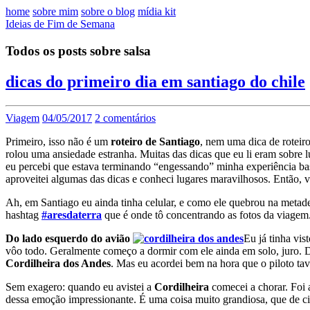
home
sobre mim
sobre o blog
mídia kit
Ideias de Fim de Semana
Todos os posts sobre salsa
dicas do primeiro dia em santiago do chile
Viagem
04/05/2017
2 comentários
Primeiro, isso não é um
roteiro de Santiago
, nem uma dica de roteir
rolou uma ansiedade estranha. Muitas das dicas que eu li eram sobre l
eu percebi que estava terminando “engessando” minha experiência bas
aproveitei algumas das dicas e conheci lugares maravilhosos. Então, va
Ah, em Santiago eu ainda tinha celular, e como ele quebrou na metad
hashtag
#aresdaterra
que é onde tô concentrando as fotos da viagem.
Do lado esquerdo do avião
Eu já tinha vis
vôo todo. Geralmente começo a dormir com ele ainda em solo, juro. D
Cordilheira dos Andes
. Mas eu acordei bem na hora que o piloto ta
Sem exagero: quando eu avistei a
Cordilheira
comecei a chorar. Foi 
dessa emoção impressionante. É uma coisa muito grandiosa, que de ci