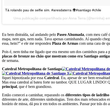
Tá rolando pau de selfie sim. #aresdaterra 🌍#santiago #chile
Uma publicação compartilhada por Anna Terra (@terrinha) e
Eu bem distraída, saí andando pelo
Paseo Ahumada
, com meu café 
mapa, nem gps, nem nada. Tava apenas caminhando. Aí quando chegue
essa, hein?” e ele me respondeu
Plaza de Armas
com uma cara de que
Pois é, nem tinha me ligado que era mesmo um dos caminhos para a pri
placas de bronze no chão que mostram como era Santiago antig
de semana.
Catedral Metropolitana de Santiago
fiquei hipnotizada por essa
Catedral
. Eu, apesar de ser bem ressabiad
Mas essa catedral aí bateu forte no tambor. QUE LUGAR LINDO! Qua
principal
, que é bem grandioso.
Então comecei a caminhar, reparando os
diferentes tipos de ladrilho
diferentes de arte, diferentes simbologias. Tem dos mais rebuscados
horário de missa, dá pra ir em todos os ambientes. Passar por trás do 