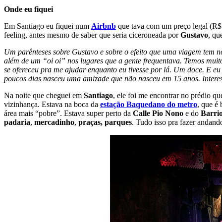
Onde eu fiquei
Em Santiago eu fiquei num
Airbnb
que tava com um preço legal (R$39
feeling, antes mesmo de saber que seria ciceroneada por
Gustavo
, qu
Um parênteses sobre Gustavo e sobre o efeito que uma viagem tem n
além de um “oi oi” nos lugares que a gente frequentava. Temos muit
se ofereceu pra me ajudar enquanto eu tivesse por lá. Um doce. E eu 
poucos dias nasceu uma amizade que não nasceu em 15 anos. Interess
Na noite que cheguei em
Santiago
, ele foi me encontrar no prédio q
vizinhança. Estava na boca da
estação Baquedano do metro
, que é
área mais “pobre”. Estava super perto da
Calle Pio Nono
e do
Barrio
padaria
,
mercadinho
,
praças,
parques
. Tudo isso pra fazer andand