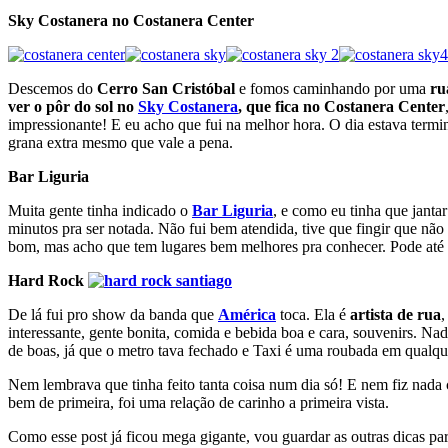
Sky Costanera no Costanera Center
Descemos do
Cerro San Cristóbal
e fomos caminhando por uma
ru
ver o pôr do sol no
Sky Costanera
, que fica no Costanera Center
impressionante! E eu acho que fui na melhor hora. O dia estava termi
grana extra mesmo que vale a pena.
Bar Liguria
Muita gente tinha indicado o
Bar Liguria
, e como eu tinha que jantar
minutos pra ser notada. Não fui bem atendida, tive que fingir que nã
bom, mas acho que tem lugares bem melhores pra conhecer. Pode até se
Hard Rock
De lá fui pro show da banda que
América
toca. Ela é
artista de rua
,
interessante, gente bonita, comida e bebida boa e cara, souvenirs. 
de boas, já que o metro tava fechado e Taxi é uma roubada em qualqu
Nem lembrava que tinha feito tanta coisa num dia só! E nem fiz nada
bem de primeira, foi uma relação de carinho a primeira vista.
Como esse post já ficou mega gigante, vou guardar as outras dicas par