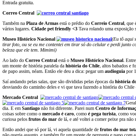
Entrada gratuita.
Correo Central
Também na
Plaza de Armas
está o prédio do
Correio Central
, que 
vários lugares.
Cidade pet friendly <3
Tava rolando uma exposição sob
Museo Histórico Nacional
(Eu tô aqui 
tirar foto, ou se eu me contentei em tirar só do celular e perdi junt
beleza que ele tem. Mimimi)
Ao lado do
Correo Central
está o
Museo Histórico Nacional
. Entr
um monte de história paralela da
história do Chile
, altos babados e f
de papo assim, néam. Então ele deu a dica: pegar um
audioguia
por 1
Saí andando pelas salas, que são divididas pelas épocas da
história d
desviando do caminho deles e vi que tava fazendo a história do Chile 
Mercado Central
Gera
dia. E em
Santiago
não foi diferente. Parei num
Centro de Informaç
coisas sobre como o
mercado é caro
, como
é pega turista
, como voc
curiosa pelos
frutos do mar
de lá, e até voltei a comer peixe pra nã
Então andei que só por lá, vi aquela quantidade de
frutos do mar to
não queria assunto, e também fiz um monte de pergunta e papo com 