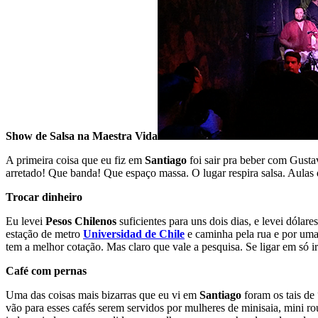
Show de Salsa na Maestra Vida
A primeira coisa que eu fiz em
Santiago
foi sair pra beber com Gusta
arretado! Que banda! Que espaço massa. O lugar respira salsa. Aulas d
Trocar dinheiro
Eu levei
Pesos Chilenos
suficientes para uns dois dias, e levei dólare
estação de metro
Universidad de Chile
e caminha pela rua e por umas
tem a melhor cotação. Mas claro que vale a pesquisa. Se ligar em só 
Café com pernas
Uma das coisas mais bizarras que eu vi em
Santiago
foram os tais de 
vão para esses cafés serem servidos por mulheres de minisaia, mini r