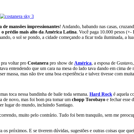
a de mansões impressionantes
! Andando, babando nas casas, cruzando 
,
o prédio mais alto da América Latina
. Você paga 10.000 pesos (+- 
nando, o sol se pondo, a cidade começando a ficar toda iluminada, a lu
 pra voltar pro
Costanera
pro show de
América
, a esposa de Gustavo,
o tava entendendo que um cara na mesa do lado tava dando em cima de mi
r massa, mas não tive uma boa experiência e talvez tivesse com muita 
 mas toca nessa bandinha de baile toda semana.
Hard Rock
é aquela co
Nada de novo, mas foi bom pra tomar um
chopp
Torobayo
e fechar esse 
er lugar do mundo, incluindo Santiago.
 correndo, muito pelo contrário. Tudo foi bem tranquilo, sem me preo
a os próximos. E se tiverem dúvidas, sugestões e outras coisas que que