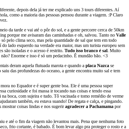
erente, depois dela já ter me explicado uns 3 tours diferentes. Aí
anhola, como a maioria das pessoas pensou durante a viagem. :P Claro
 vez.
meio da tarde e vai até o pôr do sol, e a gente percorre cerca de 50km
king porque me avisaram das caminhadas e oh, salvou. Tanto no
Valle
 só pelo clima seco, mas pela quantidade de sal que tem em todo
 aí do lado esquerdo na verdade era maior, mas um turista europeu sem
 são isoladas e o acesso é restrito.
Tudo isso branco é sal
. Muito
, né não? Enorme e isso é só um pedacinho. Ê mundão bão. <3
entais deram aquela flutuada marota e quando a
placa Nazca
se
 saiu das profundezas do oceano, a gente encontra muito sal e tem
ue mora no Equador e é super gente boa. Ele é uma pessoa super
essa curiosidade e foi massa ir tocando nas coisas e tendo essa
ei na boca, com sujeira e tudo. Tô vacinada e tomo remédio de verme
ajudaram também, eu estava suando! De regata e calça, e pingando.
 mostrar coisas lindas e nos sugerir
agradecer a Pachamama
por
 caiu e até o fim da viagem não levantou mais. Pena que nenhuma foto
eco, frio cortante, é babado. É bom levar algo pra proteger o rosto e a