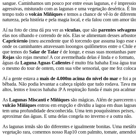
sangue. Caminhamos um pouco por entre essas lagunas, e é impression
agressivas, misturado com as lagunas e uma vegetação desértica. É l
tempo todo o
volcán Miñiques
e temos a chance de vê-lo de diferent
natureza, pela história e pela magia local, e ela falou com um amor tã
Aí na foto de cima dá pra ver as
vicuñas
, que são
parentes selvagen
elas nos olhando e correndo de nós. Elas se alimentam desses arbust
Capricórnio
(meu ascendente que tô torcendo que assuma logo esse 
onde os caminhantes atravessam looongos quilômetros entre o Chile e 
que temos do
Salar de Talar
é de longe, e essas suas montanhas par
Rojas
são rojas mesmo! A cor avermelhada delas é linda e o formato, 
águas da
Laguna Aguas Calientes
é muito fria hahaha Essa água tra
o mesmo do tour de ontem, com sua vibe sensorial, que me fez colocar 
Aí a gente estava a
mais de 4.000m acima do nível do mar
e foi a p
bêbada. Não podia levantar a cabeça rápido que tudo rodava. Tava mei
altos, lentos e loucos hahaha :P A respiração funda é mais pra acalma
As
Lagunas Miscanti e Miñiques
são mágicas. Além de parecerem um
vulcão Miñiques
entrou em erupção e dividiu a lagoa em duas lagoas
tem uma profundidade desconhecida. Uma tem pouquíssimos peixes, out
aproximar das águas. E uma delas congela no inverno e a outra não.
As lagunas irmãs são tão diferentes e igualmente bonitas. Uma metáfor
vegetação rara, comemos nosso Rap10 com palmito, tomate, amendoim