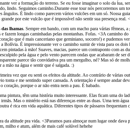
ante ver a formação do terreno. Se eu fosse imaginar o solo da lua, se
indo, lindo. Seguimos caminho.
Durante esse tour nós percorremos um tot
es ângulos. É lindo como parecem vários vulcões em um só. Nossa guia
o grande por este vulcão que é impossível não sentir sua presença real. 
s das lhamas
. Sempre em bando, com um macho para várias fêmeas, a g
os e fazem longas caminhadas pelas montanhas. Fofas. <3
A caminho do
coração que é mais canceriano que geminiano, socorro!) e pudemos ve
a Bolívia. É impressionante ver o caminho sumir de vista para os dois
ecem pintadas à mão! Suaves, macias, parece um contraponto com as d
esculpido pela água e pelo vento parecem ondas que acabaram de ser der
nsparente parece tão convidativa pra um mergulho, né? Mas só de molh
a mão na água e sentir que é salgada. :)
rimeira vez que eu senti os efeitos da altitude. Ao contrário de várias 
o tonta e me sentindo super cansada. A orientação é sempre andar deva
r o coração, porque o ar não entra nem a pau. É babado.
a pintura, têm uma história muito interessante. Elas ficam uma do lad
 irmãs. Mas o mistério está nas diferenças entre as duas. Uma tem água
ra é rica em vida aquática. Diferentes tipos de pássaros frequentam c
a da altitude pra vida. <3
Paramos para almoçar num lugar onde dava pra
, milho e atum, além de mais café solúvel hehehe