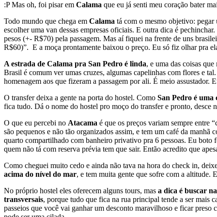
:P Mas oh, foi pisar em
Calama
que eu já senti meu coração bater mai
Todo mundo que chega em
Calama
tá com o mesmo objetivo: pegar 
escolher uma van dessas empresas oficiais. E outra dica é pechinchar. 
pesos (+- R$70) pela passagem. Mas aí fiquei na frente de uns brasi
R$60)”. E a moça prontamente baixou o preço. Eu só fiz olhar pra ela 
A estrada de Calama pra San Pedro é linda
, e uma das coisas que
Brasil é comum ver umas cruzes, algumas capelinhas com flores e tal. 
homenagem aos que fizeram a passagem por ali. É meio assustador. Eu t
O transfer deixa a gente na porta do hostel. Como
San Pedro é uma 
fica tudo. Dá o nome do hostel pro moço do transfer e pronto, desce n
O que eu percebi no
Atacama
é que os preços variam sempre entre “c
são pequenos e não tão organizados assim, e tem um café da manhã co
quarto compartilhado com banheiro privativo pra 6 pessoas. Eu boto f
quem não tá com reserva prévia tem que sair. Então acredito que apesa
Como cheguei muito cedo e ainda não tava na hora do check in, deixei 
acima do nível do mar
, e tem muita gente que sofre com a altitude.
No próprio hostel eles oferecem alguns tours, mas
a dica é buscar n
transversais
, porque tudo que fica na rua principal tende a ser mais
passeios que você vai ganhar um desconto maravilhoso e ficar preso 
pode ser uma cilada.