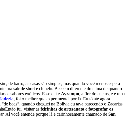
sim, de barro, as casas são simples, mas quando você menos espera
te pra sair de short e chinelo. Beeeem diferente do clima de quando
tar os sabores exóticos. Esse daí é
Ayrampo
, a flor do cactus, e é uma
laderia
, foi o melhor que experimentei por lá.
Eu tô até agora
va “de boas”, quando cheguei na Bolívia eu tava parecendo o Zacarias
aha
Então fui visitar as
feirinhas de artesanato
e
fotografar os
ugar. Aí você entende porque lá é carinhosamente chamado de
San