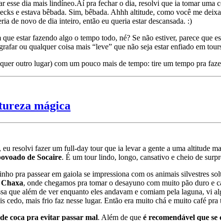
r esse dia mais lindíneo.
Aí pra fechar o dia, resolvi que ia tomar uma 
cks e estava bêbada. Sim, bêbada. Ahhh altitude, como você me deixa
ria de novo de dia inteiro, então eu queria estar descansada. :)
 que estar fazendo algo o tempo todo, né? Se não estiver, parece que e
rafar ou qualquer coisa mais “leve” que não seja estar enfiado em tours
lquer outro lugar) com um pouco mais de tempo: tire um tempo pra fazer
natureza mágica
, eu resolvi fazer um full-day tour que ia levar a gente a uma altitude
povoado de Socaire
. É um tour lindo, longo, cansativo e cheio de surpr
inho pra passear em gaiola se impressiona com os animais silvestres s
a Chaxa
, onde chegamos pra tomar o desayuno com muito pão duro e c
a que além de ver enquanto eles andavam e comiam pela laguna, vi alg
 cedo, mais frio faz nesse lugar. Então era muito chá e muito café pra
e coca pra evitar passar mal
. Além de que
é recomendável que se 