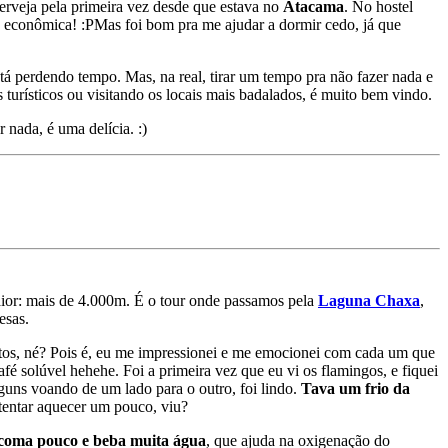
cerveja pela primeira vez desde que estava no
Atacama
. No hostel
 econômica! :P
Mas foi bom pra me ajudar a dormir cedo, já que
stá perdendo tempo. Mas, na real, tirar um tempo pra não fazer nada e
 turísticos ou visitando os locais mais badalados, é muito bem vindo.
 nada, é uma delícia. :)
 maior: mais de 4.000m. É o tour onde passamos pela
Laguna Chaxa
,
esas.
oltos, né? Pois é, eu me impressionei e me emocionei com cada um que
afé solúvel hehehe.
Foi a primeira vez que eu vi os flamingos, e fiquei
uns voando de um lado para o outro, foi lindo.
Tava um frio da
 tentar aquecer um pouco, viu?
coma pouco e beba muita água
, que ajuda na oxigenação do