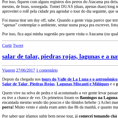
Por isso, fiquem com alguns registros dos perros do Atacama pra deixa
mesmo, de boas, sossegada. Tomei DUAS (duas, apenas duas) long ne
aproveitei o rolê pela cidade pra agendar o tour do dia seguinte, que se
Foi massa tirar um day off, sabe. Quando a gente viaja parece que tem
“apenas” contemplar o ambiente, sentar numa praça pra escrever, fotog
Por isso, fica aqui minha sugestão pra quem visita o Atacama (ou qua
Curtir
Tweet
salar de talar, piedras rojas, lagunas e a 
Viagem
27/06/2017
1 comentário
Depois da chegada nos
tours do Valle de La Luna e o astronômico
Salar de Talar
,
Piedras Rojas
,
Lagunas Miscanti e Miñiques
e o
Quem vive na selva de pedra e tá acostumado a ver gente levar passar
eu tive a chance de ver. Os primeiros foram os
flamingos na Lagun
encantada mesmo sendo tão poucos e tão tímidos hehehe :) Achei mass
porra!
Muito vento e ainda eram antes das 8h da manhã, e quanto mais
Por saber que iríamos subir bem nesse tour, já
comecei tomando chá d