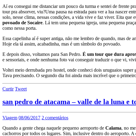
Aí eu consegui me distanciar um pouco da turma e sentei de frente pra
tour pra absorver, viu?
Uma pausa na estrada para ver a lua nascer en
solo, nesse clima, nessas condições, a vida vive e faz viver. Eita que 
povoado de Socaire
. Lá tem uma pequena igreja, uma pequena praça
como nessa porta.
Essa capelinha aí é super antiga, não me lembro de quando, mas de an
Hoje ela tá assim, acabadinha, mas é um símbolo do povoado.
E depois disso, voltamos para San Pedro.
É um tour que dura apro
e sensoriais, e onde nenhuma foto vai conseguir traduzir o que vi, vivi 
Voltei meio derrubada pro hostel, onde conheci dois uruguaios super 
Tava precisando. O segundo dia foi ainda mais incrível que o primeir
Curtir
Tweet
san pedro de atacama – valle de la luna e 
Viagem
08/06/2017
2 comentários
Quando a gente chega naquele pequeno aeroporto de
Calama
, no me
cachorros por todos os lugares. Sim, inclusive dentro do aeroporto.