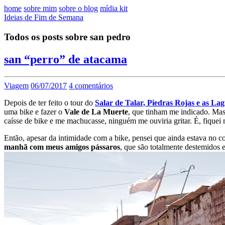
home
sobre mim
sobre o blog
mídia kit
Ideias de Fim de Semana
Todos os posts sobre san pedro
san “perro” de atacama
Viagem
06/07/2017
4 comentários
Depois de ter feito o tour do
Salar de Talar, Piedras Rojas e as La
uma bike e fazer o
Vale de La Muerte
, que tinham me indicado. Mas 
caísse de bike e me machucasse, ninguém me ouviria gritar. É, fiquei
Então, apesar da intimidade com a bike, pensei que ainda estava no co
manhã com meus amigos pássaros
, que são totalmente destemidos 