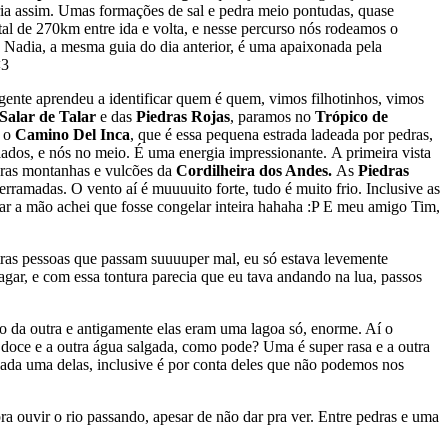
ria assim. Umas formações de sal e pedra meio pontudas, quase
al de 270km entre ida e volta, e nesse percurso nós rodeamos o
 Nadia, a mesma guia do dia anterior, é uma apaixonada pela
<3
ente aprendeu a identificar quem é quem, vimos filhotinhos, vimos
Salar de Talar
e das
Piedras Rojas
, paramos no
Trópico de
r o
Camino Del Inca
, que é essa pequena estrada ladeada por pedras,
 lados, e nós no meio. É uma energia impressionante.
A primeira vista
uras montanhas e vulcões da
Cordilheira dos Andes.
As
Piedras
ramadas. O vento aí é muuuuito forte, tudo é muito frio. Inclusive as
ar a mão achei que fosse congelar inteira hahaha :P E meu amigo Tim,
outras pessoas que passam suuuuper mal, eu só estava levemente
gar, e com essa tontura parecia que eu tava andando na lua, passos
o da outra e antigamente elas eram uma lagoa só, enorme. Aí o
 doce e a outra água salgada, como pode? Uma é super rasa e a outra
ada uma delas, inclusive é por conta deles que não podemos nos
 ouvir o rio passando, apesar de não dar pra ver. Entre pedras e uma