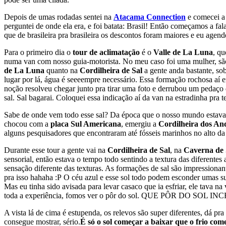
Depois de umas rodadas sentei na
Atacama Connection
e comecei a 
perguntei de onde ela era, e foi batata: Brasil! Então começamos a fa
que de brasileira pra brasileira os descontos foram maiores e eu age
Para o primeiro dia o
tour de aclimatação
é o
Valle de La Luna
, qu
numa van com nosso guia-motorista. No meu caso foi uma mulher, sã
de La Luna
quanto na
Cordilheira de Sal
a gente anda bastante, sob
lugar por lá, água é seeeempre necessário.
Essa formação rochosa aí
noção resolveu chegar junto pra tirar uma foto e derrubou um pedaço d
sal. Sal bagarai. Coloquei essa indicação aí da van na estradinha pra
Sabe de onde vem todo esse sal? Da época que o nosso mundo estava
chocou com a
placa Sul Americana
, emergiu a
Cordilheira dos An
alguns pesquisadores que encontraram até fósseis marinhos no alto d
Durante esse tour a gente vai na
Cordilheira de Sal
, na
Caverna de 
sensorial, então estava o tempo todo sentindo a textura das diferentes 
sensação diferente das texturas. As formações de sal são impressiona
pra isso hahaha :P
O céu azul e esse sol todo podem esconder umas su
Mas eu tinha sido avisada para levar casaco que ia esfriar, ele tava 
toda a experiência, fomos ver o pôr do sol. QUE PÔR DO SOL IN
A vista lá de cima é estupenda, os relevos são super diferentes, dá p
consegue mostrar, sério.
É só o sol começar a baixar que o frio com