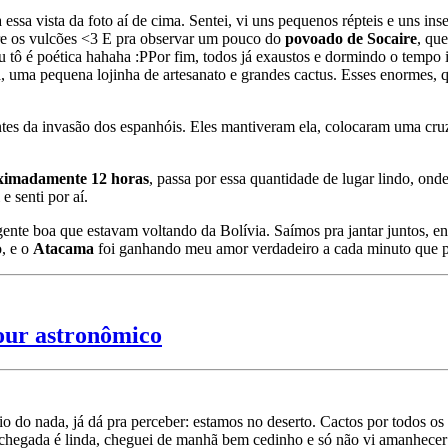
 essa vista da foto aí de cima. Sentei, vi uns pequenos répteis e uns in
tre os vulcões <3 E pra observar um pouco do
povoado de Socaire
, qu
eu tô é poética hahaha :P
Por fim, todos já exaustos e dormindo o tempo 
, uma pequena lojinha de artesanato e grandes cactus. Esses enormes,
tes da invasão dos espanhóis. Eles mantiveram ela, colocaram uma cruz 
ximadamente 12 horas
, passa por essa quantidade de lugar lindo, ond
e senti por aí.
gente boa que estavam voltando da Bolívia. Saímos pra jantar juntos, e
o, e o
Atacama
foi ganhando meu amor verdadeiro a cada minuto que p
tour astronômico
io do nada, já dá pra perceber: estamos no deserto. Cactos por todos os l
 A chegada é linda, cheguei de manhã bem cedinho e só não vi amanhecer