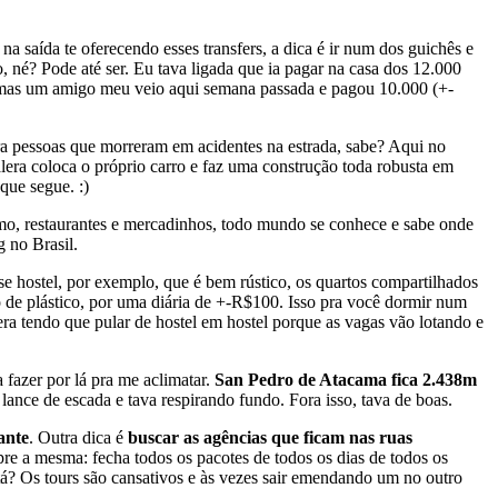
 na saída te oferecendo esses transfers, a dica é ir num dos guichês e
o, né? Pode até ser. Eu tava ligada que ia pagar na casa dos 12.000
hh mas um amigo meu veio aqui semana passada e pagou 10.000 (+-
ra pessoas que morreram em acidentes na estrada, sabe? Aqui no
alera coloca o próprio carro e faz uma construção toda robusta em
que segue. :)
smo, restaurantes e mercadinhos, todo mundo se conhece e sabe onde
g no Brasil.
e hostel, por exemplo, que é bem rústico, os quartos compartilhados
 de plástico, por uma diária de +-R$100. Isso pra você dormir num
ra tendo que pular de hostel em hostel porque as vagas vão lotando e
 fazer por lá pra me aclimatar.
San Pedro de Atacama fica 2.438m
ance de escada e tava respirando fundo. Fora isso, tava de boas.
ante
. Outra dica é
buscar as agências que ficam nas ruas
pre a mesma: fecha todos os pacotes de todos os dias de todos os
tá? Os tours são cansativos e às vezes sair emendando um no outro