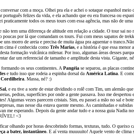
conversar com a moça. Olhei pra ela e achei o sotaque espanhol meio dif
lar português felizes da vida, e ela achando que eu era francesa ou esp
ndei praticamente todos os meus tours com essa agência, mas não de uma
e não tem uma diferença de altitude em relação a cidade. O tour sai no 
o poucas por lá que comandam os tours. Fui com meus sapatos de trek
e uns morro de areia e precisa de muita água pra aguentar o tranco.
Não
 em cima é conhecida como
Três Marias
, e a história é que essa menor
esta formação vulcânica milenar. Por isso, algumas áreas desses parques
 tentar dar um referencial de tamanho e amplitude desta vista. Gigante
 formando os seus continentes. A
Pangéia
se separou, as placas contin
des
e tudo isso que rodeia a espinha dorsal da
América Latina
. E como
a
Cordilheira
. Massa, né? :)
Sal
, e eu tive a sorte de estar dividindo o rolê com Tim, um alemão q
areias, pedras, superfícies por onde a gente passava. Isso me despertou 
ntes! Algumas vezes parecem cristais.
Sim, eu passei a mão no sal e bot
rpresas, mas nesse dia estava quente mesmo. As caminhadas e subidas 
na van me esperando. Depois da gente andar tudo e a nossa guia Nadia nos
CRÍVEL! <3
ra ficar olhando por horas descobrindo formas, texturas, tudo. O queixo
eça a bater, instantâneo
. E aí venta muuuuito! Aquele vento de clima s