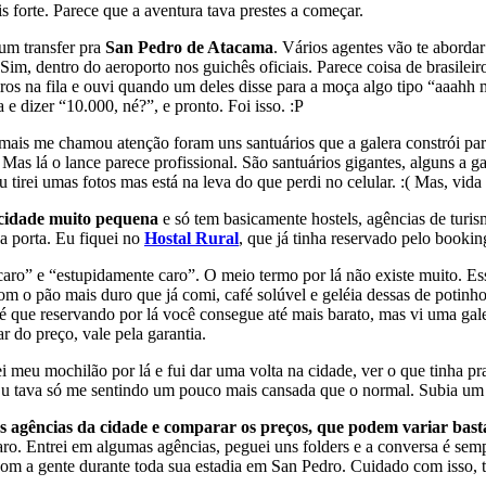
s forte. Parece que a aventura tava prestes a começar.
um transfer pra
San Pedro de Atacama
. Vários agentes vão te abordar
Sim, dentro do aeroporto nos guichês oficiais. Parece coisa de brasileir
leiros na fila e ouvi quando um deles disse para a moça algo tipo “aaa
e dizer “10.000, né?”, e pronto. Foi isso. :P
 mais me chamou atenção foram uns santuários que a galera constrói pa
Mas lá o lance parece profissional. São santuários gigantes, alguns a g
irei umas fotos mas está na leva do que perdi no celular. :( Mas, vida 
cidade muito pequena
e só tem basicamente hostels, agências de turi
a porta. Eu fiquei no
Hostal Rural
, que já tinha reservado pelo bookin
aro” e “estupidamente caro”. O meio termo por lá não existe muito. Ess
m o pão mais duro que já comi, café solúvel e geléia dessas de potinho
é que reservando por lá você consegue até mais barato, mas vi uma gale
r do preço, vale pela garantia.
meu mochilão por lá e fui dar uma volta na cidade, ver o que tinha pra
 Eu tava só me sentindo um pouco mais cansada que o normal. Subia um l
as agências da cidade e comparar os preços, que podem variar bast
 caro. Entrei em algumas agências, peguei uns folders e a conversa é sem
com a gente durante toda sua estadia em San Pedro. Cuidado com isso, 