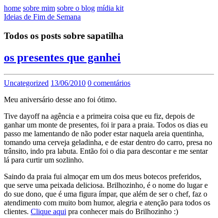
home
sobre mim
sobre o blog
mídia kit
Ideias de Fim de Semana
Todos os posts sobre sapatilha
os presentes que ganhei
Uncategorized
13/06/2010
0 comentários
Meu aniversário desse ano foi ótimo.
Tive dayoff na agência e a primeira coisa que eu fiz, depois de
ganhar um monte de presentes, foi ir para a praia. Todos os dias eu
passo me lamentando de não poder estar naquela areia quentinha,
tomando uma cerveja geladinha, e de estar dentro do carro, presa no
trânsito, indo pra labuta. Então foi o dia para descontar e me sentar
lá para curtir um sozlinho.
Saindo da praia fui almoçar em um dos meus botecos preferidos,
que serve uma peixada deliciosa. Brilhozinho, é o nome do lugar e
do sue dono, que é uma figura ímpar, que além de ser o chef, faz o
atendimento com muito bom humor, alegria e atenção para todos os
clientes.
Clique aqui
pra conhecer mais do Brilhozinho :)