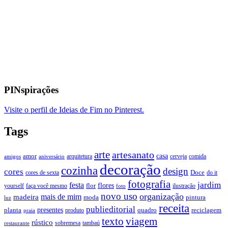
PINspirações
Visite o perfil de Ideias de Fim no Pinterest.
Tags
arte
artesanato
casa
amor
arquitetura
cerveja
comida
amigos
aniversário
decoração
cozinha
design
cores
Doce
cores de sexta
do it
fotografia
jardim
festa
flores
faça você mesmo
flor
ilustração
yourself
foto
novo uso
organização
mais de mim
madeira
moda
pintura
luz
receita
publieditorial
presentes
planta
quadro
produto
reciclagem
praia
texto
viagem
rústico
tambaú
restaurante
sobremesa