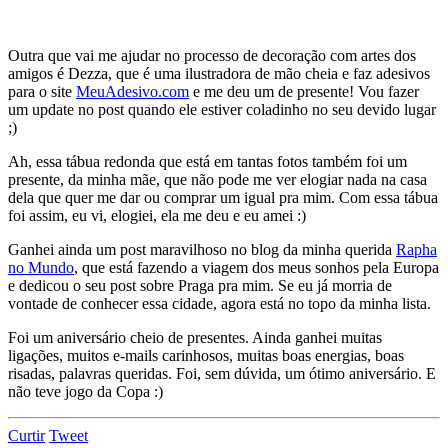
Outra que vai me ajudar no processo de decoração com artes dos
amigos é Dezza, que é uma ilustradora de mão cheia e faz adesivos
para o site
MeuAdesivo.com
e me deu um de presente! Vou fazer
um update no post quando ele estiver coladinho no seu devido lugar
;)
Ah, essa tábua redonda que está em tantas fotos também foi um
presente, da minha mãe, que não pode me ver elogiar nada na casa
dela que quer me dar ou comprar um igual pra mim. Com essa tábua
foi assim, eu vi, elogiei, ela me deu e eu amei :)
Ganhei ainda um post maravilhoso no blog da minha querida
Rapha
no Mundo
, que está fazendo a viagem dos meus sonhos pela Europa
e dedicou o seu post sobre Praga pra mim. Se eu já morria de
vontade de conhecer essa cidade, agora está no topo da minha lista.
Foi um aniversário cheio de presentes. Ainda ganhei muitas
ligações, muitos e-mails carinhosos, muitas boas energias, boas
risadas, palavras queridas. Foi, sem dúvida, um ótimo aniversário. E
não teve jogo da Copa :)
Curtir
Tweet