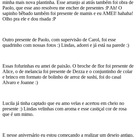
minha mais nova plantinha. Esse arranjo ai atrás também foi obra de
Paolo, que esse ano resolveu me encher de presentes :P Ah! O
sapinho bêbado também foi presente de mamis e eu AMEI! hahaha!
Olho pra ele e dou risada :P
Outro presente de Paolo, com supervisão de Carol, foi esse
quadrinho com nossas fotos :) Lindas, adorei e já está na parede :)
Essas fofurinhas eu amei de paixão. O broche de flor foi presente de
Alice, o de melancia foi presente de Dezza e o conjuntinho de colar
e brinco em formato de bolinho de arroz de sushi, foi do casal
Alvaro e Joanne :)
Lucila já tinha captado que eu amo velas e acertou em cheio no
presente :) Lindas velinhas com aroma e esse castiçal cor de rosa
que é um mimo.
E nesse aniversário eu estou começando a realizar um desejo antigo,