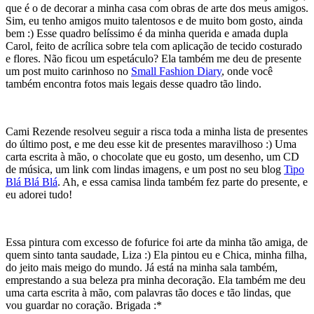
que é o de decorar a minha casa com obras de arte dos meus amigos.
Sim, eu tenho amigos muito talentosos e de muito bom gosto, ainda
bem :) Esse quadro belíssimo é da minha querida e amada dupla
Carol, feito de acrílica sobre tela com aplicação de tecido costurado
e flores. Não ficou um espetáculo? Ela também me deu de presente
um post muito carinhoso no
Small Fashion Diary
, onde você
também encontra fotos mais legais desse quadro tão lindo.
Cami Rezende resolveu seguir a risca toda a minha lista de presentes
do último post, e me deu esse kit de presentes maravilhoso :) Uma
carta escrita à mão, o chocolate que eu gosto, um desenho, um CD
de música, um link com lindas imagens, e um post no seu blog
Tipo
Blá Blá Blá
. Ah, e essa camisa linda também fez parte do presente, e
eu adorei tudo!
Essa pintura com excesso de fofurice foi arte da minha tão amiga, de
quem sinto tanta saudade, Liza :) Ela pintou eu e Chica, minha filha,
do jeito mais meigo do mundo. Já está na minha sala também,
emprestando a sua beleza pra minha decoração. Ela também me deu
uma carta escrita à mão, com palavras tão doces e tão lindas, que
vou guardar no coração. Brigada :*