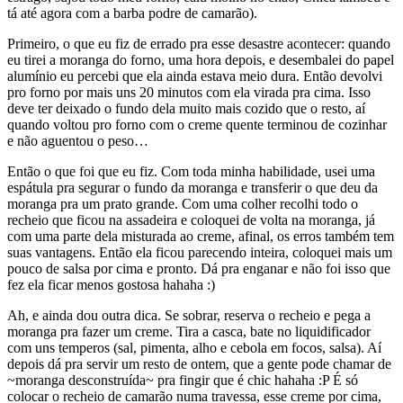
tá até agora com a barba podre de camarão).
Primeiro, o que eu fiz de errado pra esse desastre acontecer: quando
eu tirei a moranga do forno, uma hora depois, e desembalei do papel
alumínio eu percebi que ela ainda estava meio dura. Então devolvi
pro forno por mais uns 20 minutos com ela virada pra cima. Isso
deve ter deixado o fundo dela muito mais cozido que o resto, aí
quando voltou pro forno com o creme quente terminou de cozinhar
e não aguentou o peso…
Então o que foi que eu fiz. Com toda minha habilidade, usei uma
espátula pra segurar o fundo da moranga e transferir o que deu da
moranga pra um prato grande. Com uma colher recolhi todo o
recheio que ficou na assadeira e coloquei de volta na moranga, já
com uma parte dela misturada ao creme, afinal, os erros também tem
suas vantagens. Então ela ficou parecendo inteira, coloquei mais um
pouco de salsa por cima e pronto. Dá pra enganar e não foi isso que
fez ela ficar menos gostosa hahaha :)
Ah, e ainda dou outra dica. Se sobrar, reserva o recheio e pega a
moranga pra fazer um creme. Tira a casca, bate no liquidificador
com uns temperos (sal, pimenta, alho e cebola em focos, salsa). Aí
depois dá pra servir um resto de ontem, que a gente pode chamar de
~moranga desconstruída~ pra fingir que é chic hahaha :P É só
colocar o recheio de camarão numa travessa, esse creme por cima,