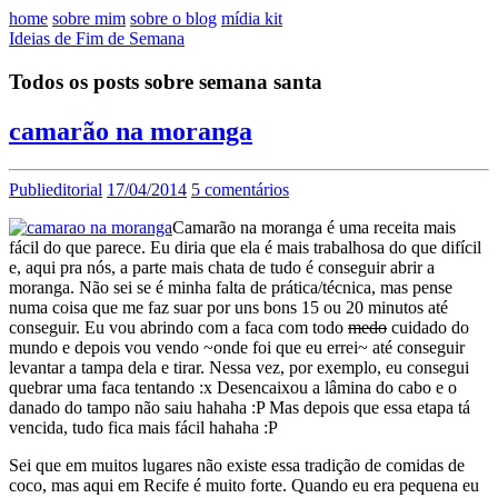
home
sobre mim
sobre o blog
mídia kit
Ideias de Fim de Semana
Todos os posts sobre semana santa
camarão na moranga
Publieditorial
17/04/2014
5 comentários
Camarão na moranga é uma receita mais
fácil do que parece. Eu diria que ela é mais trabalhosa do que difícil
e, aqui pra nós, a parte mais chata de tudo é conseguir abrir a
moranga. Não sei se é minha falta de prática/técnica, mas pense
numa coisa que me faz suar por uns bons 15 ou 20 minutos até
conseguir. Eu vou abrindo com a faca com todo
medo
cuidado do
mundo e depois vou vendo ~onde foi que eu errei~ até conseguir
levantar a tampa dela e tirar. Nessa vez, por exemplo, eu consegui
quebrar uma faca tentando :x Desencaixou a lâmina do cabo e o
danado do tampo não saiu hahaha :P Mas depois que essa etapa tá
vencida, tudo fica mais fácil hahaha :P
Sei que em muitos lugares não existe essa tradição de comidas de
coco, mas aqui em Recife é muito forte. Quando eu era pequena eu