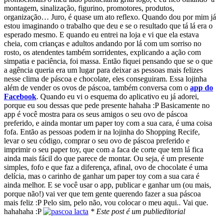
montagem, sinalização, figurino, promotores, produtos,
organização… Juro, é quase um ato reflexo. Quando dou por mim já
estou imaginando o trabalho que deu e se o resultado que tá lá era o
esperado mesmo. E quando eu entrei na loja e vi que ela estava
cheia, com crianças e adultos andando por lá com um sorriso no
rosto, os atendentes também sorridentes, explicando a ação com
simpatia e paciência, foi massa. Então fiquei pensando que se o que
a agência queria era um lugar para deixar as pessoas mais felizes
nesse clima de páscoa e chocolate, eles conseguiram. Essa lojinha
além de vender os ovos de páscoa, também conversa com o
app do
Facebook
. Quando eu vi o esquema do aplicativo eu já adorei,
porque eu sou dessas que pede presente hahaha :P Basicamente no
app é você mostra para os seus amigos o seu ovo de páscoa
preferido, e ainda montar um paper toy com a sua cara, é uma coisa
fofa. Então as pessoas podem ir na lojinha do Shopping Recife,
levar o seu código, comprar o seu ovo de páscoa preferido e
imprimir o seu paper toy, que com a faca de corte que tem lá fica
ainda mais fácil do que parece de montar. Ou seja, é um presente
simples, fofo e que faz a diferença, afinal, ovo de chocolate é uma
delícia, mas o carinho de ganhar um paper toy com a sua cara é
ainda melhor. E se você usar o app, publicar e ganhar um (ou mais,
porque não!) vai ver que tem gente querendo fazer a sua páscoa
mais feliz :P Pelo sim, pelo não, vou colocar o meu aqui.. Vai que.
hahahaha :P
* Este post é um publieditorial