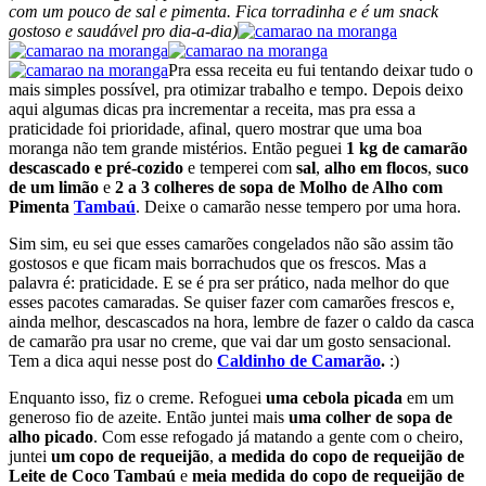
com um pouco de sal e pimenta. Fica torradinha e é um snack
gostoso e saudável pro dia-a-dia)
Pra essa receita eu fui tentando deixar tudo o
mais simples possível, pra otimizar trabalho e tempo. Depois deixo
aqui algumas dicas pra incrementar a receita, mas pra essa a
praticidade foi prioridade, afinal, quero mostrar que uma boa
moranga não tem grande mistérios. Então peguei
1 kg de camarão
descascado e pré-cozido
e temperei com
sal
,
alho em flocos
,
suco
de um limão
e
2 a 3 colheres de sopa de Molho de Alho com
Pimenta
Tambaú
. Deixe o camarão nesse tempero por uma hora.
Sim sim, eu sei que esses camarões congelados não são assim tão
gostosos e que ficam mais borrachudos que os frescos. Mas a
palavra é: praticidade. E se é pra ser prático, nada melhor do que
esses pacotes camaradas. Se quiser fazer com camarões frescos e,
ainda melhor, descascados na hora, lembre de fazer o caldo da casca
de camarão pra usar no creme, que vai dar um gosto sensacional.
Tem a dica aqui nesse post do
Caldinho de Camarão
.
:)
Enquanto isso, fiz o creme. Refoguei
uma cebola picada
em um
generoso fio de azeite. Então juntei mais
uma colher de sopa de
alho picado
. Com esse refogado já matando a gente com o cheiro,
juntei
um copo de requeijão
,
a medida do copo de requeijão de
Leite de Coco Tambaú
e
meia medida do copo de requeijão de