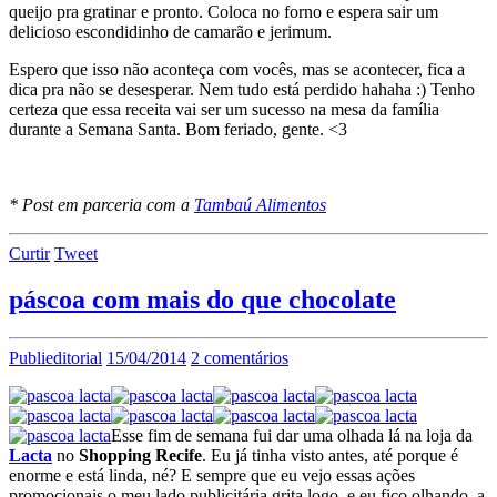
queijo pra gratinar e pronto. Coloca no forno e espera sair um
delicioso escondidinho de camarão e jerimum.
Espero que isso não aconteça com vocês, mas se acontecer, fica a
dica pra não se desesperar. Nem tudo está perdido hahaha :) Tenho
certeza que essa receita vai ser um sucesso na mesa da família
durante a Semana Santa. Bom feriado, gente. <3
* Post em parceria com a
Tambaú Alimentos
Curtir
Tweet
páscoa com mais do que chocolate
Publieditorial
15/04/2014
2 comentários
Esse fim de semana fui dar uma olhada lá na loja da
Lacta
no
Shopping Recife
. Eu já tinha visto antes, até porque é
enorme e está linda, né? E sempre que eu vejo essas ações
promocionais o meu lado publicitária grita logo, e eu fico olhando a