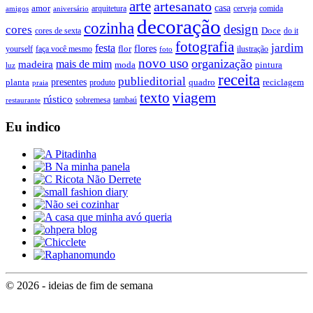
arte
artesanato
casa
amor
arquitetura
cerveja
comida
amigos
aniversário
decoração
cozinha
design
cores
Doce
cores de sexta
do it
fotografia
jardim
festa
flores
faça você mesmo
flor
ilustração
yourself
foto
novo uso
organização
mais de mim
madeira
moda
pintura
luz
receita
publieditorial
presentes
planta
quadro
produto
reciclagem
praia
texto
viagem
rústico
tambaú
restaurante
sobremesa
Eu indico
© 2026 - ideias de fim de semana