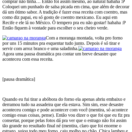
comprar não tinha… Então foi assim mesmo, ao natural hahaha :P
Coloquei um punhado de salsa picada em cima, que além de decorar
dá um ótimo sabor. A tradição é fazer essa receita com coentro, mas
como diz papai, eu só gosto de coentro mexicano. Eu aqui em
Recife e ele lá no México. Ô tempero pra eu não gostar! hahaha :P
Então fiquem à vontade para escolher o seu cheiro verde.
Com a moranga montada, volta pro forno
por uns 15 minutos pra esquentar tudo junto. Depois é só tirar e
servir com arroz branco e uma saladinha.
Agora uma pausa dramática pra contar um breve desastre que
aconteceu com essa receita.
[pausa dramática]
Quando eu fui tirar a abóbora do forno ela apenas abriu embaixo e
derramou tudo na assadeira que ela estava. Sim sim, esse desastre
aconteceu comigo e pode acontecer com você (mentira, só acontece
comigo essas coisas, pense). Então vou dizer o que foi que eu fiz pra
consertar, porque pelas fotos dá pra ver que o estrago não foi assim
tão grande no resultado final né (mentira, claro que foi enorme o
estrago, sujou todo meu forno, caiu molho no chão, Chica lambeu e