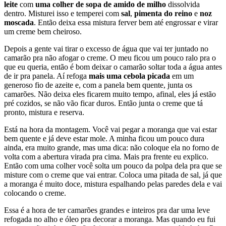
leite
com
uma colher de sopa de amido de milho
dissolvida
dentro. Misturei isso e temperei com
sal
,
pimenta do reino
e
noz
moscada
. Então deixa essa mistura ferver bem até engrossar e virar
um creme bem cheiroso.
Depois a gente vai tirar o excesso de água que vai ter juntado no
camarão pra não afogar o creme. O meu ficou um pouco ralo pra o
que eu queria, então é bom deixar o camarão soltar toda a água antes
de ir pra panela. Aí refoga
mais uma cebola picada
em um
generoso fio de azeite e, com a panela bem quente, junta os
camarões. Não deixa eles ficarem muito tempo, afinal, eles já estão
pré cozidos, se não vão ficar duros. Então junta o creme que tá
pronto, mistura e reserva.
Está na hora da montagem. Você vai pegar a moranga que vai estar
bem quente e já deve estar mole. A minha ficou um pouco dura
ainda, era muito grande, mas uma dica: não coloque ela no forno de
volta com a abertura virada pra cima. Mais pra frente eu explico.
Então com uma colher você solta um pouco da polpa dela pra que se
misture com o creme que vai entrar. Coloca uma pitada de sal, já que
a moranga é muito doce, mistura espalhando pelas paredes dela e vai
colocando o creme.
Essa é a hora de ter camarões grandes e inteiros pra dar uma leve
refogada no alho e óleo pra decorar a moranga. Mas quando eu fui