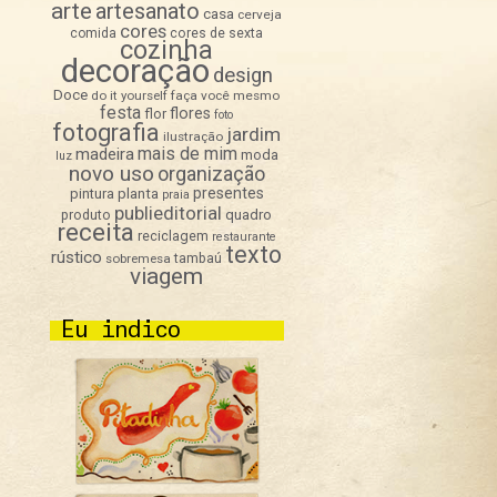
arte
artesanato
casa
cerveja
cores
comida
cores de sexta
cozinha
decoração
design
Doce
do it yourself
faça você mesmo
festa
flores
flor
foto
fotografia
jardim
ilustração
mais de mim
madeira
moda
luz
novo uso
organização
presentes
pintura
planta
praia
publieditorial
quadro
produto
receita
reciclagem
restaurante
texto
rústico
sobremesa
tambaú
viagem
Eu indico