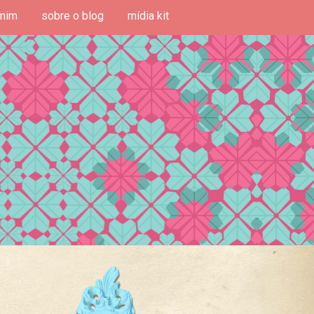
mim
sobre o blog
mídia kit