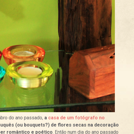
mbro do ano passado,
a
casa de um fotógrafo no
buquês (ou bouquets?) de flores secas na decoração
per romântico e poético
. Então num dia do ano passado