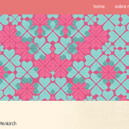
home
sobre 
deias de Fim de Semana
tenkirch