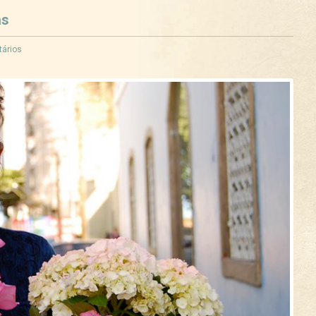
as
ários