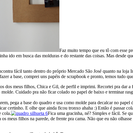
Faz muito tempo que eu tô com esse proj
inha ido em busca das molduras e do restante das coisas. Mas desde que
contra fácil tanto dentro do próprio Mercado São José quanto na loja I
 fazer a base, comprei uns papéis de scrapbook e pronto, temos tudo qu
os dos meus filhos, Chica e Gil, de perfil e imprimi. Recortei pra dar 
o o molde. Cuidado pra não ficar colado no papel de baixo e terminar ras
arem, pega a base do quadro e usa como molde para decalcar no papel d
icar certinho. E olhe que ainda ficou tronxo ahaha :) Então é passar cola
 cola.
Fica uma gracinha, né? Simples e fácil. Se qu
ra os meus filhos na parede, de frente pra cama. Não que eu não olhass