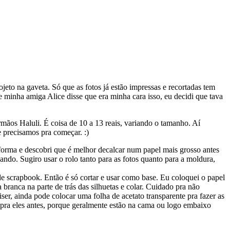
eto na gaveta. Só que as fotos já estão impressas e recortadas tem
 minha amiga Alice disse que era minha cara isso, eu decidi que tava
rmãos Haluli. É coisa de 10 a 13 reais, variando o tamanho. Aí
e precisamos pra começar. :)
a forma e descobri que é melhor decalcar num papel mais grosso antes
gando. Sugiro usar o rolo tanto para as fotos quanto para a moldura,
e scrapbook. Então é só cortar e usar como base. Eu coloquei o papel
 branca na parte de trás das silhuetas e colar. Cuidado pra não
iser, ainda pode colocar uma folha de acetato transparente pra fazer as
e pra eles antes, porque geralmente estão na cama ou logo embaixo