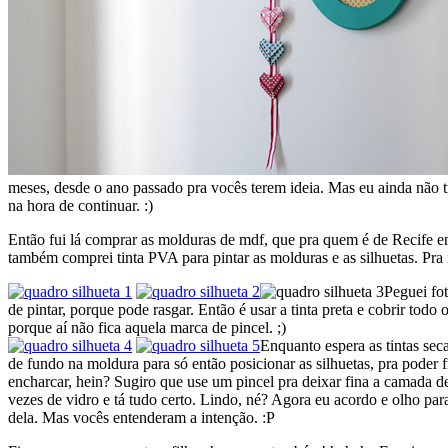
meses, desde o ano passado pra vocês terem ideia. Mas eu ainda não t
na hora de continuar. :)
Então fui lá comprar as molduras de mdf, que pra quem é de Recife en
também comprei tinta PVA para pintar as molduras e as silhuetas. Pra
Peguei fot
de pintar, porque pode rasgar. Então é usar a tinta preta e cobrir tod
porque aí não fica aquela marca de pincel. ;)
Enquanto espera as tintas sec
de fundo na moldura para só então posicionar as silhuetas, pra poder f
encharcar, hein? Sugiro que use um pincel pra deixar fina a camada de
vezes de vidro e tá tudo certo. Lindo, né? Agora eu acordo e olho pa
dela. Mas vocês entenderam a intenção. :P