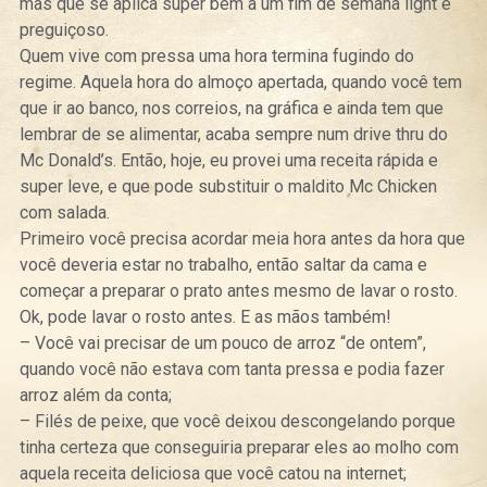
mas que se aplica super bem a um fim de semana light e
preguiçoso.
Quem vive com pressa uma hora termina fugindo do
regime. Aquela hora do almoço apertada, quando você tem
que ir ao banco, nos correios, na gráfica e ainda tem que
lembrar de se alimentar, acaba sempre num drive thru do
Mc Donald’s. Então, hoje, eu provei uma receita rápida e
super leve, e que pode substituir o maldito Mc Chicken
com salada.
Primeiro você precisa acordar meia hora antes da hora que
você deveria estar no trabalho, então saltar da cama e
começar a preparar o prato antes mesmo de lavar o rosto.
Ok, pode lavar o rosto antes. E as mãos também!
– Você vai precisar de um pouco de arroz “de ontem”,
quando você não estava com tanta pressa e podia fazer
arroz além da conta;
– Filés de peixe, que você deixou descongelando porque
tinha certeza que conseguiria preparar eles ao molho com
aquela receita deliciosa que você catou na internet;