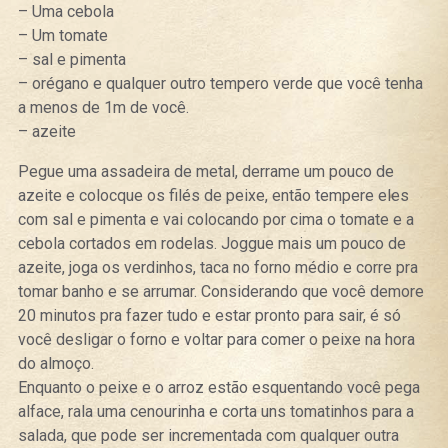
– Uma cebola
– Um tomate
– sal e pimenta
– orégano e qualquer outro tempero verde que você tenha
a menos de 1m de você.
– azeite
Pegue uma assadeira de metal, derrame um pouco de
azeite e colocque os filés de peixe, então tempere eles
com sal e pimenta e vai colocando por cima o tomate e a
cebola cortados em rodelas. Joggue mais um pouco de
azeite, joga os verdinhos, taca no forno médio e corre pra
tomar banho e se arrumar. Considerando que você demore
20 minutos pra fazer tudo e estar pronto para sair, é só
você desligar o forno e voltar para comer o peixe na hora
do almoço.
Enquanto o peixe e o arroz estão esquentando você pega
alface, rala uma cenourinha e corta uns tomatinhos para a
salada, que pode ser incrementada com qualquer outra