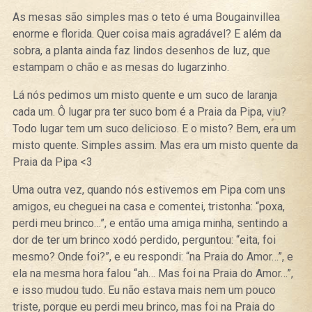
As mesas são simples mas o teto é uma Bougainvillea
enorme e florida. Quer coisa mais agradável? E além da
sobra, a planta ainda faz lindos desenhos de luz, que
estampam o chão e as mesas do lugarzinho.
Lá nós pedimos um misto quente e um suco de laranja
cada um. Ô lugar pra ter suco bom é a Praia da Pipa, viu?
Todo lugar tem um suco delicioso. E o misto? Bem, era um
misto quente. Simples assim. Mas era um misto quente da
Praia da Pipa <3
Uma outra vez, quando nós estivemos em Pipa com uns
amigos, eu cheguei na casa e comentei, tristonha: “poxa,
perdi meu brinco…”, e então uma amiga minha, sentindo a
dor de ter um brinco xodó perdido, perguntou: “eita, foi
mesmo? Onde foi?”, e eu respondi: “na Praia do Amor…”, e
ela na mesma hora falou “ah… Mas foi na Praia do Amor…”,
e isso mudou tudo. Eu não estava mais nem um pouco
triste, porque eu perdi meu brinco, mas foi na Praia do