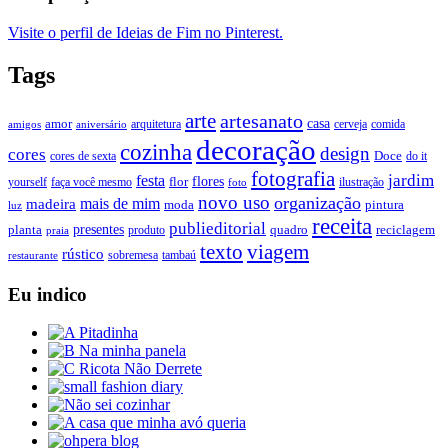
Visite o perfil de Ideias de Fim no Pinterest.
Tags
arte
artesanato
casa
amor
arquitetura
cerveja
comida
amigos
aniversário
decoração
cozinha
design
cores
Doce
cores de sexta
do it
fotografia
jardim
festa
flores
faça você mesmo
flor
ilustração
yourself
foto
novo uso
organização
mais de mim
madeira
moda
pintura
luz
receita
publieditorial
presentes
planta
quadro
produto
reciclagem
praia
texto
viagem
rústico
tambaú
restaurante
sobremesa
Eu indico