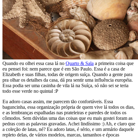
Quando eu olhei essa casa lá no
Quarto & Sala
a primeira coisa que
eu pensei foi: nem parece que é em São Paulo. Essa é a casa de
Elizabeth e suas filhas, todas de origem suíça. Quando a gente para
pra olhar os detalhes da casa, dá pra sentir uma influência européia.
Essa podia ser uma casinha de vila lá na Suíça, só não sei se teria
todo esse verde no quintal :P
Eu adoro casas assim, me parecem tão confortáveis. Essa
baguncinha, essa organização própria de quem vive lá todos os dias,
e as lembranças espalhadas nas prateleiras e paredes de todos os
cômodos. Sem dúvidas uma das coisas que eu mais gostei foram as
pedras com as palavras gravadas. Achei lindíssimo :) Ah, e claro que
a coleção de latas, né? Eu adoro latas, é sério, e um armário daquele
repleto delas, de vários modelos, marcas, tamanhos e épocas