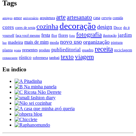
Tags
arte
artesanato
casa
amor
arquitetura
cerveja
comida
amigos
aniversário
decoração
cozinha
design
cores
Doce
cores de sexta
do it
fotografia
jardim
festa
flores
faça você mesmo
flor
ilustração
yourself
foto
novo uso
organização
mais de mim
madeira
moda
pintura
luz
receita
publieditorial
presentes
planta
quadro
produto
reciclagem
praia
texto
viagem
rústico
tambaú
restaurante
sobremesa
Eu indico