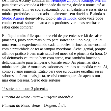
Os irmãos Accioly contrataram
Henrique Zirpoli
e
Rodrigo Perrelli
para desenvolver toda a identidade da marca, desde o nome, até as
embalagens. Sim, eu sou apaixonada por embalagens e essas são as
minhas preferidas no mercado atualmente, sem dúvidas. E ainda o
Studio Aurora
desenvolveu todo o
site da Kook
, onde você pode
conhecer mais sobre a marca e os produtos, ver umas receitas e
saber onde comprar.
Eu fiquei muito feliz quando recebi de presente esse kit de sais e
pimentas, junto com mais outro para sortear aqui no blog. Fiquei
uma semana experimentando cada um deles. Primeiro, me encantei
com a praticidade de ter as tampas moedoras. Achei genial, porque
além de prático é bem mais saudável moer sal e pimenta da hora. O
sal defumado vai muito bem com carne, mas também funcionou
deliciosamente para temperar o tomate seco. As pimentas são a
minha perdição. Aromáticas, saborosas, ardidas na medida certa. Ai,
como eu amo pimenta. Então para que eu pudesse espalhar esses
sabores de forma mais justa, resolvi contemplar não apenas uma,
mas duas pessoas. Serão dois sorteios.
1º
sorteio: kit com 3 pimentas
Pimenta do Reino Preta – Origem: Indonésia
Pimenta do Reino Verde – Origem: Índia