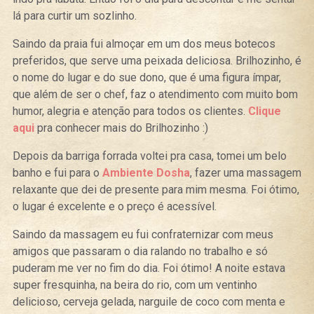
lá para curtir um sozlinho.
Saindo da praia fui almoçar em um dos meus botecos
preferidos, que serve uma peixada deliciosa. Brilhozinho, é
o nome do lugar e do sue dono, que é uma figura ímpar,
que além de ser o chef, faz o atendimento com muito bom
humor, alegria e atenção para todos os clientes.
Clique
aqui
pra conhecer mais do Brilhozinho :)
Depois da barriga forrada voltei pra casa, tomei um belo
banho e fui para o
Ambiente Dosha
, fazer uma massagem
relaxante que dei de presente para mim mesma. Foi ótimo,
o lugar é excelente e o preço é acessível.
Saindo da massagem eu fui confraternizar com meus
amigos que passaram o dia ralando no trabalho e só
puderam me ver no fim do dia. Foi ótimo! A noite estava
super fresquinha, na beira do rio, com um ventinho
delicioso, cerveja gelada, narguile de coco com menta e