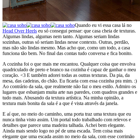
Quando eu vi essa casa lá no
Head Over Heels
eu só consegui pensar: que casa cheia de texturas.
Algumas lindas, algumas nem tanto. Algumas seriam lindas
sozinhas, outras só seriam lindas nesse contexto. Outras, perdão,
mas não são lindas mesmo. Mas acho que, como um todo, a casa
funciona tão bem. No final das contas tudo conversa e fica bonito.
A cozinha foi o que mais me encantou. Qualquer coisa que envolva
quadriculado de preto e branco na cozinha é capaz de ganhar o meu
coração. <3 E também adorei todas as outras texturas. Da pia, da
mesa, das cadeiras, do chão. Eu ficaria com essa cozinha pra mim. :)
Ao contrário da sala, que realmente não faz o meu estilo. Admiro os
lugares que esbanjam muita arte nas paredes, com quadros grandes e
tudo mais. Abusando da textura artística. Na minha opinião, a
textura mais bonita da sala é a que é vista através da janela.
E aí que, no meio do caminho, uma porta traz uma textura que eu
nunca tinha visto assim. Um portal todo trabalhado com relevos e
detalhes que parece uma madeira talhada. Achei bem elegante.
Ainda mais sendo logo no pé de uma escada. Tem coisa mais
elegante que uma escada assim no meio da sala, com esse corrimão