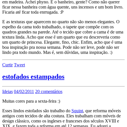
em madeira. Achei phyno. E o banheiro, gente? Como não querer
ficar nessa banheira com água quente, uns incensos e um bom livro.
Ficaria até ficar toda enrrugada. :P
E as texturas que aparecem no quarto não são menos elegantes. O
espelho da cama todo trabalhado, o tapete que compõe com os
quadros grandes na parede. Até o tecido que cobre a cama é de uma
textura linda. Acho que esse é um quarto que eu descreveria como
um quarto de princesa. Elegante, fino, chic. Enfim, acho que é uma
boa inspiração pra nossa semana. Pode não ser leve, pode não ser
lindo pra todo mundo. Mas é, sem dúvidas, uma inspiração. :)
Curtir
Tweet
estofados estampados
Ideias
04/02/2011
20 comentários
Muitas cores para a sexta-feira :)
Esses lindos estofados são trabalho do
Squint
, que reforma móveis
antigos com tecidos de alta costura. Eles trabalham com móveis de
design clássico, como os ingleses e franceses dos séculos XVIII e
XIX, e fazem toda a reforma em até 12 semanas. Eu adorei a