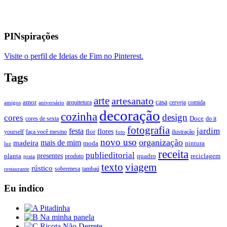
PINspirações
Visite o perfil de Ideias de Fim no Pinterest.
Tags
arte
artesanato
casa
amor
arquitetura
cerveja
comida
amigos
aniversário
decoração
cozinha
design
cores
Doce
cores de sexta
do it
fotografia
jardim
festa
flores
faça você mesmo
flor
ilustração
yourself
foto
novo uso
organização
mais de mim
madeira
moda
pintura
luz
receita
publieditorial
presentes
planta
quadro
produto
reciclagem
praia
texto
viagem
rústico
tambaú
restaurante
sobremesa
Eu indico