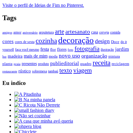
Visite o perfil de Ideias de Fim no Pinterest.
Tags
arte
artesanato
casa
amor
arquitetura
cerveja
comida
amigos
aniversário
decoração
cozinha
design
cores
Doce
cores de sexta
do it
fotografia
jardim
festa
flores
faça você mesmo
flor
ilustração
yourself
foto
novo uso
organização
mais de mim
madeira
moda
pintura
luz
receita
publieditorial
presentes
planta
quadro
produto
reciclagem
praia
texto
viagem
rústico
tambaú
restaurante
sobremesa
Eu indico