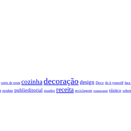
decoração
cozinha
design
Doce
cores de sexta
faça
do it yourself
receita
publieditorial
rústico
s
quadro
produto
reciclagem
restaurante
sobre