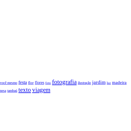
fotografia
jardim
festa
flores
madeira
 você mesmo
flor
ilustração
foto
luz
texto
viagem
tambaú
mesa