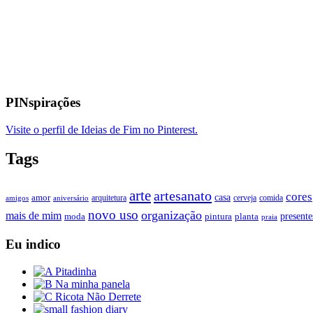
PINspirações
Visite o perfil de Ideias de Fim no Pinterest.
Tags
arte
artesanato
cores
casa
amor
arquitetura
cerveja
comida
amigos
aniversário
novo uso
organização
mais de mim
presente
moda
pintura
planta
praia
Eu indico