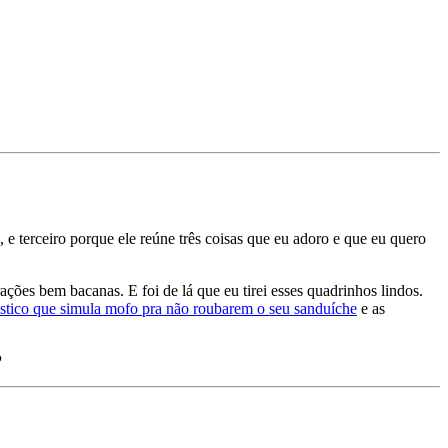
 e terceiro porque ele reúne três coisas que eu adoro e que eu quero
rações bem bacanas. E foi de lá que eu tirei esses quadrinhos lindos.
ástico que simula mofo pra não roubarem o seu sanduíche
e as
P