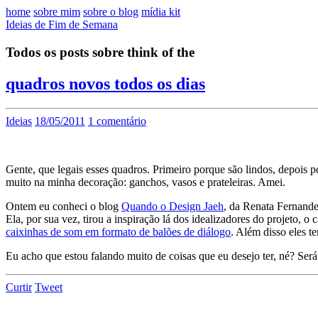
home
sobre mim
sobre o blog
mídia kit
Ideias de Fim de Semana
Todos os posts sobre think of the
quadros novos todos os dias
Ideias
18/05/2011
1 comentário
Gente, que legais esses quadros. Primeiro porque são lindos, depois p
muito na minha decoração: ganchos, vasos e prateleiras. Amei.
Ontem eu conheci o blog
Quando o Design Jaeh
, da Renata Fernandes
Ela, por sua vez, tirou a inspiração lá dos idealizadores do projeto, o 
caixinhas de som em formato de balões de diálogo
. Além disso eles t
Eu acho que estou falando muito de coisas que eu desejo ter, né? Se
Curtir
Tweet