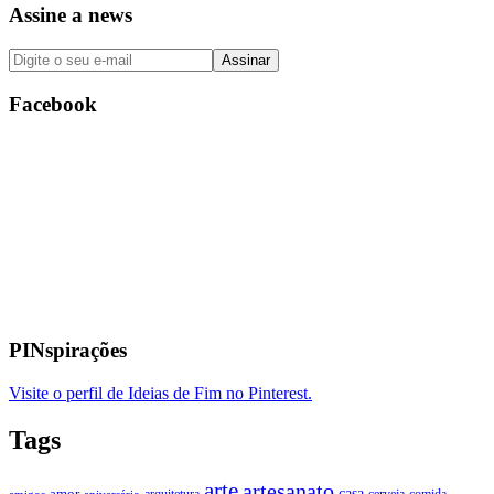
Assine a news
Facebook
PINspirações
Visite o perfil de Ideias de Fim no Pinterest.
Tags
arte
artesanato
casa
amor
arquitetura
cerveja
comida
amigos
aniversário