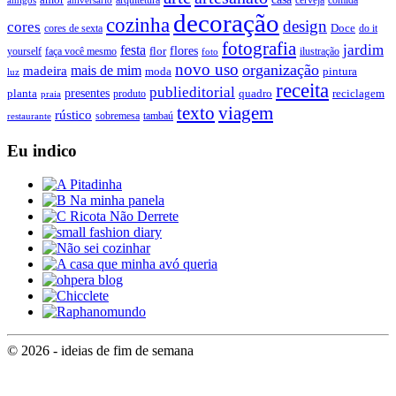
decoração
cozinha
design
cores
Doce
cores de sexta
do it
fotografia
jardim
festa
flores
faça você mesmo
flor
ilustração
yourself
foto
novo uso
organização
mais de mim
madeira
moda
pintura
luz
receita
publieditorial
presentes
planta
quadro
produto
reciclagem
praia
texto
viagem
rústico
tambaú
restaurante
sobremesa
Eu indico
© 2026 - ideias de fim de semana